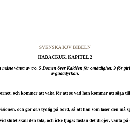
SVENSKA KJV BIBELN
HABACKUK, KAPITEL 2
an måste vänta av tro. 5 Domen över Kaldéen för omättlighet, 9 för gir
avgudadyrkan.
rnet, och kommer att vaka för att se vad han kommer att säga till 
isionen, och gör
den
tydlig på bord, så att han som läser den må s
id slutet skall den tala, och icke ljuga: fastän det dröjer, vänta