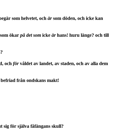
begär som helvetet, och
är
som döden, och icke kan
m som ökar
på det som
icke
är
hans! huru länge? och till
m?
od, och
för
våldet av landet, av staden, och av alla dem
 befriad från ondskans makt!
t sig för själva fåfängans skull?