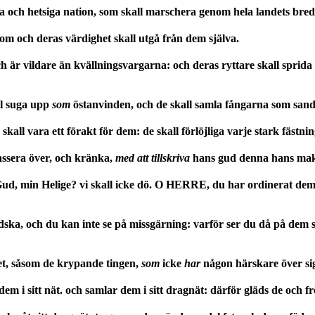
a och hetsiga nation, som skall marschera genom hela landets bredd
om och deras värdighet skall utgå från dem själva.
 är vildare än kvällningsvargarna: och deras ryttare skall sprida 
ll suga upp
som
östanvinden, och de skall samla fångarna som sand
ll vara ett förakt för dem: de skall förlöjliga varje stark fästning;
assera över, och kränka,
med att
tillskriva
hans gud denna hans mak
ud, min Helige? vi skall icke dö. O HERRE, du har ordinerat dem 
ska, och du kan inte se på missgärning: varför ser du då på dem s
t, såsom de krypande tingen,
som
icke
har
någon härskare över si
m i sitt nät. och samlar dem i sitt dragnät: därför gläds de och fr