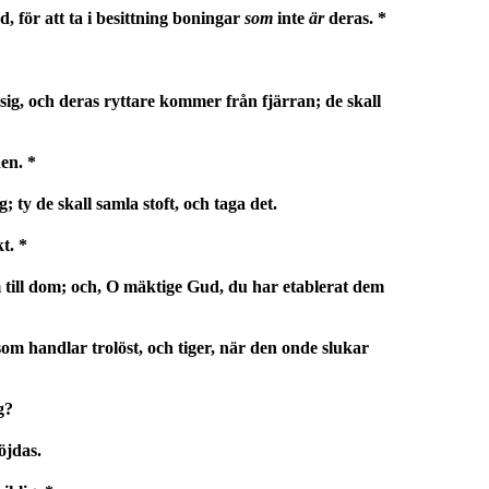
, för att ta i besittning boningar
som
inte
är
deras. *
sig, och deras ryttare kommer från fjärran; de skall
en. *
 ty de skall samla stoft, och taga det.
t. *
till dom; och, O mäktige Gud, du har etablerat dem
om handlar trolöst, och tiger, när den onde slukar
g?
öjdas.