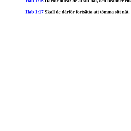
Hab 1:16
Därför offrar de åt sitt nät, och bränner rö
Hab 1:17
Skall de därför fortsätta att tömma sitt nä