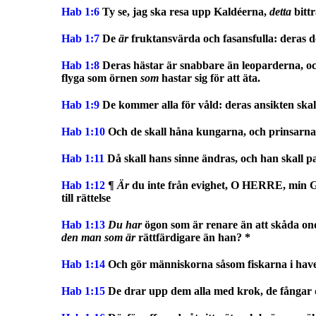
Hab 1:6
Ty se, jag ska resa upp Kaldéerna,
detta
bittr
Hab 1:7
De
är
fruktansvärda och fasansfulla: deras d
Hab 1:8
Deras hästar är snabbare än leoparderna, och
flyga som örnen
som
hastar sig för att äta.
Hab 1:9
De kommer alla för våld: deras ansikten ska
Hab 1:10
Och de skall håna kungarna, och prinsarna ska
Hab 1:11
Då skall hans sinne ändras, och han skall p
Hab 1:12
¶
Är
du inte från evighet, O HERRE, min G
till rättelse
Hab 1:13
Du har
ögon som är renare än att skåda ond
den man som är
rättfärdigare än han? *
Hab 1:14
Och gör människorna såsom fiskarna i have
Hab 1:15
De drar upp dem alla med krok, de fångar de