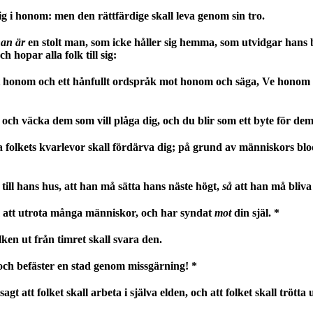
g i honom: men den rättfärdige skall leva genom sin tro.
an är
en stolt man, som icke håller sig hemma, som utvidgar hans 
ch hopar alla folk till sig:
 mot honom och ett hånfullt ordspråk mot honom och säga, Ve hono
p, och väcka dem som vill plåga dig, och du blir som ett byte för de
a folkets kvarlevor skall fördärva dig; på grund av människors bl
ill hans hus, att han må sätta hans näste högt,
så
att han må bliva
m att utrota många människor, och har syndat
mot
din själ. *
ken ut från timret skall svara den.
ch befäster en stad genom missgärning! *
tt folket skall arbeta i själva elden, och att folket skall trötta u