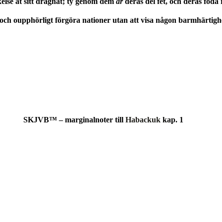
kelse åt sitt dragnät; ty genom dem
är
deras del fet, och deras föda r
t, och oupphörligt förgöra nationer utan att visa någon barmhärtigh
SKJVB™ – marginalnoter till
Habackuk
kap. 1