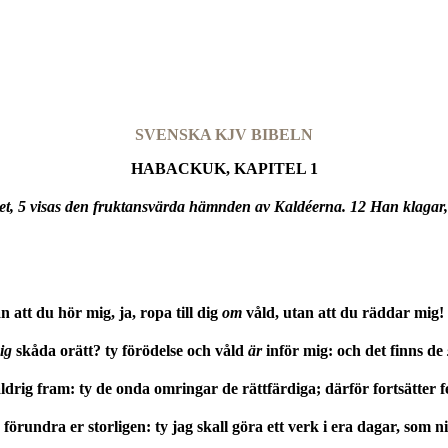
SVENSKA KJV BIBELN
HABACKUK, KAPITEL 1
het, 5 visas den fruktansvärda hämnden av Kaldéerna. 12 Han klagar
att du hör mig, ja, ropa till dig
om
våld, utan att du räddar mig!
ig
skåda orätt? ty förödelse och våld
är
inför mig: och det finns de
drig fram: ty de onda omringar de rättfärdiga; därför fortsätter f
förundra er storligen: ty jag skall göra ett verk i era dagar, som n