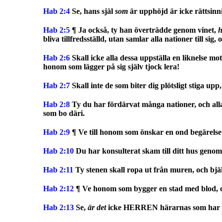
Hab 2:4
Se, hans själ
som
är upphöjd är icke rättsinni
Hab 2:5
¶ Ja också, ty han överträdde genom vinet,
h
bliva tillfredsställd, utan samlar alla nationer till sig, o
Hab 2:6
Skall icke alla dessa uppställa en liknelse
honom som lägger på sig själv tjock lera!
Hab 2:7
Skall inte de som biter dig plötsligt stiga up
Hab 2:8
Ty du har fördärvat många nationer, och all
som bo däri.
Hab 2:9
¶ Ve till honom som önskar en ond begärelse t
Hab 2:10
Du har konsulterat skam till ditt hus geno
Hab 2:11
Ty stenen skall ropa ut från muren, och bjäl
Hab 2:12
¶ Ve honom som bygger en stad med blod, o
Hab 2:13
Se,
är det
icke HERREN härarnas som har sagt a