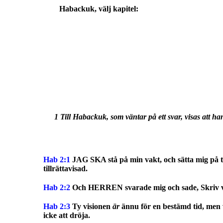
Habackuk
, välj kapitel:
1 Till Habackuk, som väntar på ett svar, visas att h
Hab 2:1
JAG SKA stå på min vakt, och sätta mig på to
tillrättavisad.
Hab 2:2
Och HERREN svarade mig och sade, Skriv v
Hab 2:3
Ty visionen
är
ännu för en bestämd tid, men v
icke att dröja.