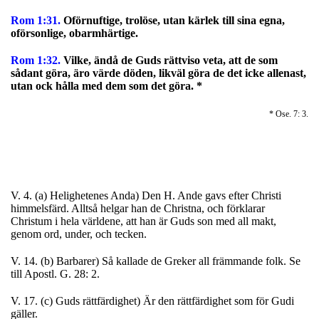
Rom 1:31.
Oförnuftige, trolöse, utan kärlek till sina egna,
oförsonlige, obarmhärtige.
Rom 1:32.
Vilke, ändå de Guds rättviso veta, att de som
sådant göra, äro värde döden, likväl göra de det icke allenast,
utan ock hålla med dem som det göra. *
* Ose. 7: 3.
V. 4. (a) Helighetenes Anda) Den H. Ande gavs efter Christi
himmelsfärd. Alltså helgar han de Christna, och förklarar
Christum i hela världene, att han är Guds son med all makt,
genom ord, under, och tecken.
V. 14. (b) Barbarer) Så kallade de Greker all främmande folk. Se
till Apostl. G. 28: 2.
V. 17. (c) Guds rättfärdighet) Är den rättfärdighet som för Gudi
gäller.