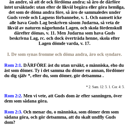
än andre, så att de ock fördöma andra; så äro de därföre
intet ursäktade: utan efter de likväl begära eller göra hemliga,
det som de döma andra före, så äro de sammaledes under
Guds vrede och Lagsens förbannelse, v. 1. Och oansett icke
alle hava Guds Lag beskriven såsom Judarna, så veta de
likväl av naturen någorlunda Lagen, och skola fördenskull
därefter dömas, v. 11. Men Judarna som hava Guds
beskrivna Lag, rc. och dock överträda henne, skola efter
Lagen dömde varda, v. 17.
I. De som synas fromme och döma andra, äro ock syndare.
Rom 2:1.
DÄRFÖRE äst du utan ursäkt, o människa, eho du
äst som dömer. Ty i det samma du dömer en annan, fördömer
du dig själv *, efter du, som dömer, gör detsamma .
* 2. Sam. 12: 5. 1. Cor. 4: 5.
Rom 2:2.
Men vi vete, att Guds dom är efter sanningen, över
dem som sådana göra.
Rom 2:3.
Och menar du, o människa, som dömer dem som
sådana göra, och gör detsamma, att du skalt undfly Guds
dom?