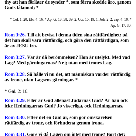
thy att han förlåter de synder *, som förra skedde äro, genom
Guds tålamod; *
* Col. 1: 20. Ebr. 4: 16. * Ap. G. 13: 38, 39. 2. Cor. 15: 19. 1. Joh. 2: 2. cap. 4: 10. *
Ap. G. 17: 30.
Rom 3:26.
Till att bevisa i denna tiden sina rättfärdighet: på
det han skall vara rättfärdig, och göra den rättfärdigan, som
är av JESU tro.
Rom 3:27.
Var är då berömmelsen? Hon är utelykt. Med vad
Lag? Med gärningarnas? Nej; utan med trones Lag.
Rom 3:28.
Så hålle vi nu det, att människan varder rättfärdig
av trone, utan Lagsens gärningar. *
* Gal. 2: 16.
Rom 3:29.
Eller är Gud allenast Judarnas Gud? Är han ock
icke Hedningarnas Gud? Jo visserliga, ock Hedningarnas.
Rom 3:30.
Efter det en Gud är, som gör omskärelsen
rättfärdig av trone, och förhudena genom trona.
Rom 3:31.
Göre vi då Lagen om intet med trone? Bort det;