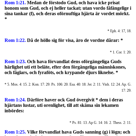
Rom 1:21.
Medan de förstodo Gud, och hava icke prisat
honom som Gud, och ej heller tackat; utan vordo fåfängelige i
sina tankar (f), och deras oförnuftiga hjärta är vordet mörkt.
*
* Eph. 4: 17, 18.
Rom 1:22.
Då de höllo sig för visa, äro de vordne dårar: *
* 1. Cor. 1: 20.
Rom 1:23.
Och hava förvandlat dens oförgängeliga Guds
härlighet uti ett beläte, efter den förgängeliga människones,
och fåglars, och fyraföts, och krypande djurs liknelse. *
* 5. Mos. 4: 15. 2. Kon. 17: 29. Ps. 106: 20. Esa. 40: 18. Jer. 2: 11. Vish. 12: 24. Ap. G.
17: 29.
Rom 1:24.
Därföre haver ock Gud övergivit * dem i deras
hjärtans lustar, uti orenlighet, till att skäma sin lekamen
inbördes:
* Ps. 81: 13. Ap G. 14: 16. 2. Thess. 2: 11.
Rom 1:25.
Vilke förvandlat hava Guds sanning (g) i lögn; och