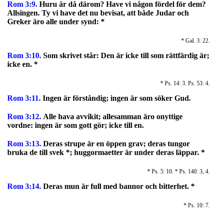
Rom 3:9.
H
uru är då därom? Have vi någon fördel för dem?
Allsingen. Ty vi have det nu bevisat, att både Judar och
Greker äro alle under synd: *
* Gal. 3: 22.
Rom 3:10.
Som skrivet står:
Den är icke till som rättfärdig är;
icke en.
*
* Ps. 14: 3. Ps. 53: 4.
Rom 3:11.
Ingen är förståndig; ingen är som söker Gud.
Rom 3:12.
Alle hava avvikit; allesamman äro onyttige
vordne: ingen är som gott gör; icke till en.
Rom 3:13.
Deras strupe är en öppen grav; deras tungor
bruka de till svek *; huggormaetter är under deras läppar.
*
* Ps. 5: 10. * Ps. 140: 3, 4.
Rom 3:14.
Deras mun är full med bannor och bitterhet.
*
* Ps. 10: 7.