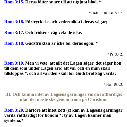
Rom 3:15.
Deras fötter snare till att utgjuta blod.
*
* Ords. 1: 16. Esa. 59: 7.
Rom 3:16.
Förtryckelse och vedermöda i deras vägar;
Rom 3:17.
Och fridsens väg veta de icke.
Rom 3:18.
Gudsfruktan är icke för deras ögon.
*
* Ps. 36: 2.
Rom 3:19.
Men vi vete, att allt det Lagen säger, det säger hon
till dem som under Lagen äro; att var och en mun skall
tillstoppas *, och all världen skall för Gudi brottslig varda:
* Hes. 16: 63.
III. Och kunna intet av Lagsens gärningar varda rättfärdige;
utan det måste ske genom trona på Christum.
Rom 3:20.
Därföre att intet kött (c) kan av Lagsens gärningar
varda rättfärdigt för honom *: ty av Lagen känner man
syndena.
*