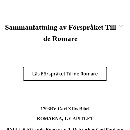
Sammanfattning av Förspråket Till
de Romare
Läs Förspråket Till de Romare
1703RV Carl XII:s Bibel
ROMARNA, 1. CAPITLET
PAULUS hälsar de Romare, v. 1. Och tackar Gud för deras