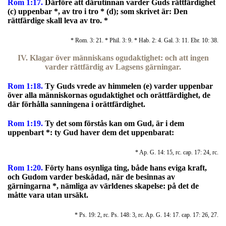
Rom 1:17.
Därföre att därutinnan varder Guds rättfärdighet
(c) uppenbar *, av tro i tro * (d); som skrivet är:
Den
rättfärdige skall leva av tro.
*
* Rom. 3: 21. * Phil. 3: 9. * Hab. 2: 4. Gal. 3: 11. Ebr. 10: 38.
IV. Klagar över människans ogudaktighet: och att ingen
varder rättfärdig av Lagsens gärningar.
Rom 1:18.
T
y Guds vrede av himmelen (e) varder uppenbar
över alla människornas ogudaktighet och orättfärdighet, de
där förhålla sanningena i orättfärdighet.
Rom 1:19.
Ty det som förstås kan om Gud, är i dem
uppenbart *: ty Gud haver dem det uppenbarat:
* Ap. G. 14: 15, rc. cap. 17: 24, rc.
Rom 1:20.
Förty hans osynliga ting, både hans eviga kraft,
och Gudom varder beskådad, när de besinnas av
gärningarna *, nämliga av världenes skapelse: på det de
måtte vara utan ursäkt.
* Ps. 19: 2, rc. Ps. 148: 3, rc. Ap. G. 14: 17. cap. 17: 26, 27.