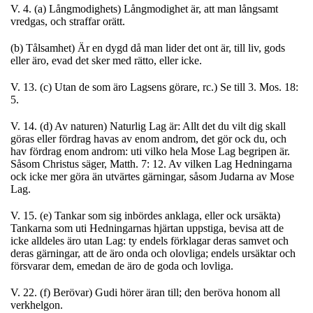
V. 4. (a) Långmodighets) Långmodighet är, att man långsamt
vredgas, och straffar orätt.
(b) Tålsamhet) Är en dygd då man lider det ont är, till liv, gods
eller äro, evad det sker med rätto, eller icke.
V. 13. (c) Utan de som äro Lagsens görare, rc.) Se till 3. Mos. 18:
5.
V. 14. (d) Av naturen) Naturlig Lag är: Allt det du vilt dig skall
göras eller fördrag havas av enom androm, det gör ock du, och
hav fördrag enom androm: uti vilko hela Mose Lag begripen är.
Såsom Christus säger, Matth. 7: 12. Av vilken Lag Hedningarna
ock icke mer göra än utvärtes gärningar, såsom Judarna av Mose
Lag.
V. 15. (e) Tankar som sig inbördes anklaga, eller ock ursäkta)
Tankarna som uti Hedningarnas hjärtan uppstiga, bevisa att de
icke alldeles äro utan Lag: ty endels förklagar deras samvet och
deras gärningar, att de äro onda och olovliga; endels ursäktar och
försvarar dem, emedan de äro de goda och lovliga.
V. 22. (f) Berövar) Gudi hörer äran till; den beröva honom all
verkhelgon.