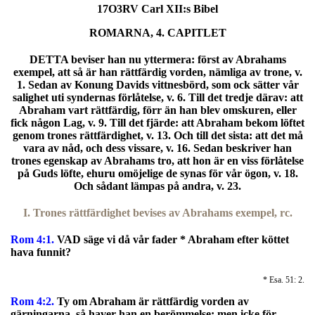
17O3RV Carl XII:s Bibel
ROMARNA, 4. CAPITLET
DETTA beviser han nu yttermera: först av Abrahams
exempel, att så är han rättfärdig vorden, nämliga av trone, v.
1. Sedan av Konung Davids vittnesbörd, som ock sätter vår
salighet uti syndernas förlåtelse, v. 6. Till det tredje därav: att
Abraham vart rättfärdig, förr än han blev omskuren, eller
fick någon Lag, v. 9. Till det fjärde: att Abraham bekom löftet
genom trones rättfärdighet, v. 13. Och till det sista: att det må
vara av nåd, och dess vissare, v. 16. Sedan beskriver han
trones egenskap av Abrahams tro, att hon är en viss förlåtelse
på Guds löfte, ehuru omöjelige de synas för vår ögon, v. 18.
Och sådant lämpas på andra, v. 23.
I. Trones rättfärdighet bevises av Abrahams exempel, rc.
Rom 4:1.
VAD säge vi då vår fader * Abraham efter köttet
hava funnit?
* Esa. 51: 2.
Rom 4:2.
Ty om Abraham är rättfärdig vorden av
gärningarna, så haver han en berömmelse; men icke för