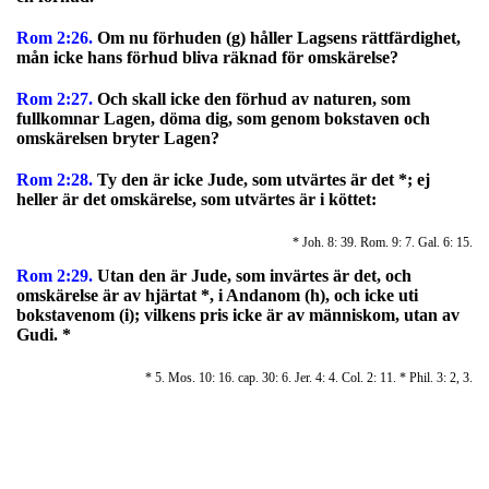
Rom 2:26.
Om nu förhuden (g) håller Lagsens rättfärdighet,
mån icke hans förhud bliva räknad för omskärelse?
Rom 2:27.
Och skall icke den förhud av naturen, som
fullkomnar Lagen, döma dig, som genom bokstaven och
omskärelsen bryter Lagen?
Rom 2:28.
Ty den är icke Jude, som utvärtes är det *; ej
heller är det omskärelse, som utvärtes är i köttet:
* Joh. 8: 39. Rom. 9: 7. Gal. 6: 15.
Rom 2:29.
Utan den är Jude, som invärtes är det, och
omskärelse är av hjärtat *, i Andanom (h), och icke uti
bokstavenom (i); vilkens pris icke är av människom, utan av
Gudi. *
* 5. Mos. 10: 16. cap. 30: 6. Jer. 4: 4. Col. 2: 11. * Phil. 3: 2, 3.