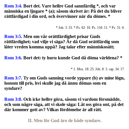
Rom 3:4.
Bort det.
Vare hellre Gud sannfärdig *, och var
människa en ljugare * (a); såsom skrivet är: På det du bliver
rättfärdigad i din ord, och övervinner när du dömes.
*
* Joh. 3: 33. * Ps. 62: 10. Ps. 116: 11. * Ps. 51: 6.
Rom 3:5.
Men om vår orättfärdighet prisar Guds
rättfärdighet; vad vilje vi säga? Är då Gud orättfärdig som
låter vreden komma uppå? Jag talar efter människosätt;
Rom 3:6.
Bort det: ty huru kunde Gud då döma världena? *
* 1. Mos. 18: 25. Job. 8: 3. cap. 34: 17.
Rom 3:7.
Ty om Guds sanning vorde yppare (b) av mine lögn,
honom till pris, hvi skulle jag då ännu dömas som en
syndare?
Rom 3:8.
Och icke hellre göra, såsom vi vardom försmädde,
och som någre säga, att vi skole säga: Låt oss göra ont, på det
där kommer gott av? Vilkas fördömelse är all rätt.
II. Men för Gud äro de både syndare.