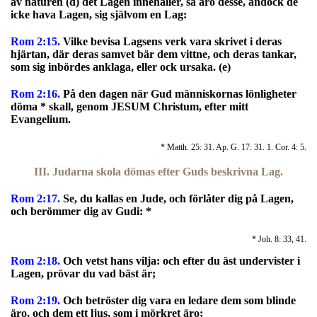
av naturen (d) det Lagen innehåller, så äro desse, ändock de
icke hava Lagen, sig självom en Lag:
Rom 2:15.
Vilke bevisa Lagsens verk vara skrivet i deras
hjärtan, där deras samvet bär dem vittne, och deras tankar,
som sig inbördes anklaga, eller ock ursaka. (e)
Rom 2:16.
På den dagen när Gud människornas lönligheter
döma * skall, genom JESUM Christum, efter mitt
Evangelium.
* Matth. 25: 31. Ap. G. 17: 31. 1. Cor. 4: 5.
III. Judarna skola dömas efter Guds beskrivna Lag.
Rom 2:17.
S
e, du kallas en Jude, och förlåter dig på Lagen,
och berömmer dig av Gudi: *
* Joh. 8: 33, 41.
Rom 2:18.
Och vetst hans vilja: och efter du äst undervister i
Lagen, prövar du vad bäst är;
Rom 2:19.
Och betröster dig vara en ledare dem som blinde
äro, och dem ett ljus, som i mörkret äro;