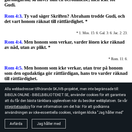
Gudi.
Rom 4:3.
Ty vad säger Skriften?
Abraham trodde Gudi, och
det vart honom räknat till rättfärdighet.
*
* 1. Mos. 15: 6. Gal. 3: 6. Jac. 2: 23.
Rom 4:4.
Men honom som verkar, varder lönen icke räknad
av nåd, utan av plikt. *
* Rom. 11: 6.
Rom 4:5.
Men honom som icke verkar, utan tror på honom
som den ogudaktiga gör rättfärdigan, hans tro varder räknad
till rättfärdighet.
Alla webbadresser tillhörande SKJVB-projektet, men inte begränsade till:
Av Davids vittnesbörd.
BIBELN.ONLINE - BIBELBIBLIOTEKET.SE, använder cookies för att garantera
Rom 4:6.
Såsom ock David säger,
att saligheten är dens
att du får den bästa tänkbara upplevelsen när du besöker webbplatsen. Se vår
människos, vilko Gud tillräknar rättfärdighetena, utan
integritetspolicy
för mer information om det här. För att godkänna
gärningar.
användningen av icke-essentiella cookies, vänligen klicka "Jag håller med"
Rom 4:7.
Salige äro de som deras orättfärdigheter äro
Avfärda
Jag håller med
förlåtna, och deras synder äro överskylda. *