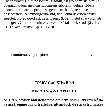
Theophylactus in hunc locum. Tradidit, est pro permisit, dimisit,
quemadmodum medicus succurrens laboranti, deinde videns
ipsum inordinate inepteque se gerentem, haudque diætæ
observantem, & immorigerum sibi, tradit eum ut vehementius
ægrotet; pro eo quod est, deserit eum, & permittitut suæ voluntati
indulgens, â morbo minimè relevetur. Så talar ock Gud själv Ps.
81: 13. och Paulus i Ap. G. 14: 16.
Romarna
, välj kapitel:
17O3RV Carl XII:s Bibel
ROMARNA, 2. CAPITLET
SEDAN beviser han detsamma om dem, som i utvärtes måtto
synas fromme och ostraffelige, att ändock de synas frommare