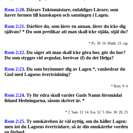
Rom 2:20.
Dårars Tuktomästare, enfaldiges Lärare, som
haver formen till kunskapen och sanningen i Lagen.
Rom 2:21.
Därföre du, som lärer en annan, lärer du icke dig
självan? * Du som predikar att man skall icke stjäla, stjäl du?
* Ps. 50: 16. Matth. 23. cap.
Rom 2:22.
Du säger att man skall icke göra hor, gör du hor?
Du som stygges vid avgudar, berövar (f) du det Helga?
Rom 2:23.
Du som berömmer dig av Lagen *, vanhedrar du
Gud med Lagsens överträdning?
* Rom. 9: 4.
Rom 2:24.
Ty för edra skull varder Guds Namn försmädat
ibland Hedningarna, såsom skrivet är. *
* 2. Sam. 12: 14. Esa. 52: 5. Hes. 36: 20, 23.
Rom 2:25.
Ty omskärelsen är väl nyttig, om du håller Lagen:
men äst du Lagsens överträdare, så är din omskärelse vorden
en förhud.