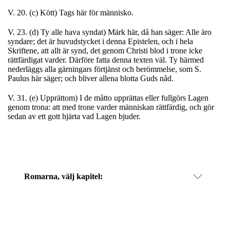
V. 20. (c) Kött) Tags här för människo.
V. 23. (d) Ty alle hava syndat) Märk här, då han säger: Alle äro
syndare; det är huvudstycket i denna Epistelen, och i hela
Skriftene, att allt är synd, det genom Christi blod i trone icke
rättfärdigat varder. Därföre fatta denna texten väl. Ty härmed
nederläggs alla gärningars förtjänst och berömmelse, som S.
Paulus här säger; och bliver allena blotta Guds nåd.
V. 31. (e) Upprättom) I de måtto upprättas eller fullgörs Lagen
genom trona: att med trone varder människan rättfärdig, och gör
sedan av ett gott hjärta vad Lagen bjuder.
Romarna
, välj kapitel: