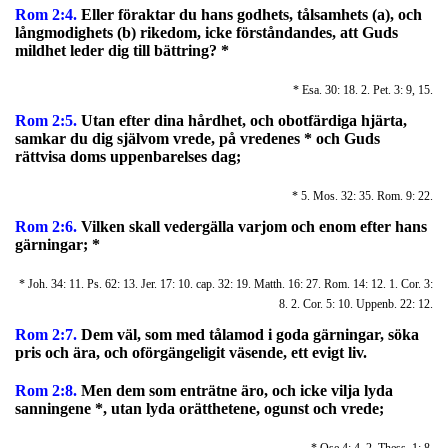
Rom 2:4.
Eller föraktar du hans godhets, tålsamhets (a), och
långmodighets (b) rikedom, icke förståndandes, att Guds
mildhet leder dig till bättring? *
* Esa. 30: 18. 2. Pet. 3: 9, 15.
Rom 2:5.
Utan efter dina hårdhet, och obotfärdiga hjärta,
samkar du dig självom vrede, på vredenes * och Guds
rättvisa doms uppenbarelses dag;
* 5. Mos. 32: 35. Rom. 9: 22.
Rom 2:6.
Vilken skall vedergälla varjom och enom efter hans
gärningar; *
* Joh. 34: 11. Ps. 62: 13. Jer. 17: 10. cap. 32: 19. Matth. 16: 27. Rom. 14: 12. 1. Cor. 3:
8. 2. Cor. 5: 10. Uppenb. 22: 12.
Rom 2:7.
Dem väl, som med tålamod i goda gärningar, söka
pris och ära, och oförgängeligit väsende, ett evigt liv.
Rom 2:8.
Men dem som enträtne äro, och icke vilja lyda
sanningene *, utan lyda orätthetene, ogunst och vrede;