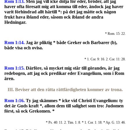
Rom 1:13.
Men jag vill icke dölja för eder, bröder, att jag
haver ofta föresatt mig att komma till eder, ändock jag haver
varit förhindrad allt härtill *: på det jag måtte ock någon
frukt hava ibland eder, såsom ock ibland de andra
Hedningar.
* Rom. 15: 22.
Rom 1:14.
Jag är pliktig * både Greker och Barbarer (b),
både visa och ovisa.
* 1. Cor. 9: 16. 2. Cor. 11: 28.
Rom 1:15.
Därföre, så mycket mig står till görandes, är jag
redebogen, att jag ock predikar eder Evangelium, som i Rom
ären.
III. Beviser att den rätta rättfärdigheten kommer av trona.
Rom 1:16.
Ty jag skämmes * icke vid Christi Evangelium: ty
det är Guds kraft *, allom dem till salighet som tro: Judomen
först, så ock Grekomen.
*
* Ps. 40: 11. 2. Tim. 1: 8. * 1. Cor. 1: 18. * Ap. G. 13: 46.