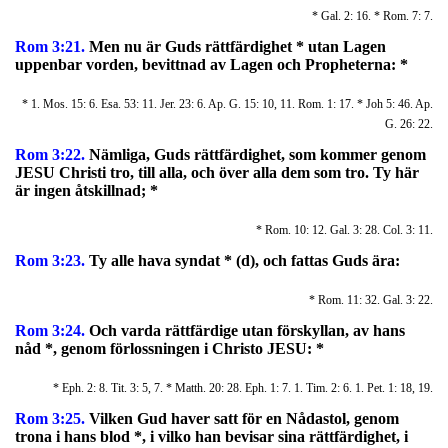
* Gal. 2: 16. * Rom. 7: 7.
Rom 3:21.
Men nu är Guds rättfärdighet * utan Lagen
uppenbar vorden, bevittnad av Lagen och Propheterna:
*
* 1. Mos. 15: 6. Esa. 53: 11. Jer. 23: 6. Ap. G. 15: 10, 11. Rom. 1: 17. * Joh 5: 46. Ap.
G. 26: 22.
Rom 3:22.
Nämliga, Guds rättfärdighet, som kommer genom
JESU Christi tro, till alla, och över alla dem som tro. Ty här
är ingen åtskillnad; *
* Rom. 10: 12. Gal. 3: 28. Col. 3: 11.
Rom 3:23.
Ty alle hava syndat * (d), och fattas Guds ära:
* Rom. 11: 32. Gal. 3: 22.
Rom 3:24.
Och varda rättfärdige utan förskyllan, av hans
nåd *, genom förlossningen i Christo JESU: *
* Eph. 2: 8. Tit. 3: 5, 7. * Matth. 20: 28. Eph. 1: 7. 1. Tim. 2: 6. 1. Pet. 1: 18, 19.
Rom 3:25.
Vilken Gud haver satt för en Nådastol, genom
trona i hans blod *
, i vilko han bevisar sina rättfärdighet, i