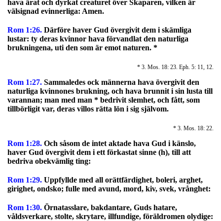
hava ärat och dyrkat creaturet över Skaparen, vilken är
välsignad evinnerliga: Amen.
Rom 1:26.
Därföre haver Gud övergivit dem i skämliga
lustar: ty deras kvinnor hava förvandlat den naturliga
brukningena, uti den som är emot naturen. *
* 3. Mos. 18: 23. Eph. 5: 11, 12.
Rom 1:27.
Sammaledes ock männerna hava övergivit den
naturliga kvinnones brukning, och hava brunnit i sin lusta till
varannan; man med man * bedrivit slemhet, och fått, som
tillbörligit var, deras villos rätta lön i sig självom.
* 3. Mos. 18: 22.
Rom 1:28.
Och såsom de intet aktade hava Gud i känslo,
haver Gud övergivit dem i ett förkastat sinne (h), till att
bedriva obekvämlig ting:
Rom 1:29.
Uppfyllde med all orättfärdighet, boleri, arghet,
girighet, ondsko; fulle med avund, mord, kiv, svek, vrånghet:
Rom 1:30.
Örnatasslare, bakdantare, Guds hatare,
våldsverkare, stolte, skrytare, illfundige, föräldromen olydige: