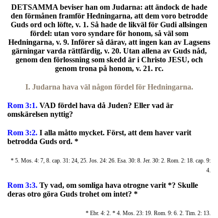
DETSAMMA beviser han om Judarna: att ändock de hade
den förmånen framför Hedningarna, att dem voro betrodde
Guds ord och löfte, v. 1. Så hade de likväl för Gudi allsingen
fördel: utan voro syndare för honom, så väl som
Hedningarna, v. 9. Införer så därav, att ingen kan av Lagsens
gärningar varda rättfärdig, v. 20. Utan allena av Guds nåd,
genom den förlossning som skedd är i Christo JESU, och
genom trona på honom, v. 21. rc.
I. Judarna hava väl någon fördel för Hedningarna.
Rom 3:1.
VAD fördel hava då Juden? Eller vad är
omskärelsen nyttig?
Rom 3:2.
I alla måtto mycket. Först, att dem haver varit
betrodda Guds ord. *
* 5. Mos. 4: 7, 8. cap. 31: 24, 25. Jos. 24: 26. Esa. 30: 8. Jer. 30: 2. Rom. 2: 18. cap. 9:
4.
Rom 3:3.
Ty vad, om somliga hava otrogne varit *? Skulle
deras otro göra Guds trohet om intet? *
* Ebr. 4: 2. * 4. Mos. 23: 19. Rom. 9: 6. 2. Tim. 2: 13.