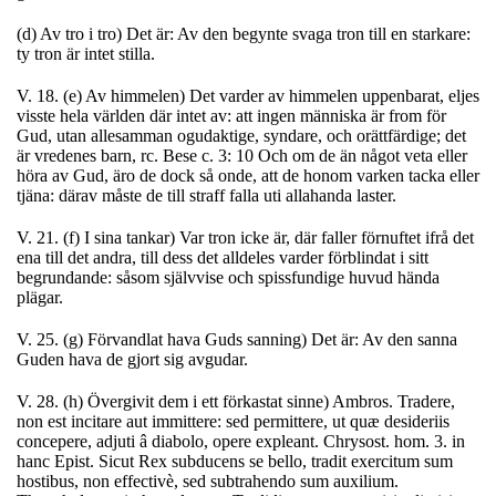
(d) Av tro i tro) Det är: Av den begynte svaga tron till en starkare:
ty tron är intet stilla.
V. 18. (e) Av himmelen) Det varder av himmelen uppenbarat, eljes
visste hela världen där intet av: att ingen människa är from för
Gud, utan allesamman ogudaktige, syndare, och orättfärdige; det
är vredenes barn, rc. Bese c. 3: 10 Och om de än något veta eller
höra av Gud, äro de dock så onde, att de honom varken tacka eller
tjäna: därav måste de till straff falla uti allahanda laster.
V. 21. (f) I sina tankar) Var tron icke är, där faller förnuftet ifrå det
ena till det andra, till dess det alldeles varder förblindat i sitt
begrundande: såsom självvise och spissfundige huvud hända
plägar.
V. 25. (g) Förvandlat hava Guds sanning) Det är: Av den sanna
Guden hava de gjort sig avgudar.
V. 28. (h) Övergivit dem i ett förkastat sinne) Ambros. Tradere,
non est incitare aut immittere: sed permittere, ut quæ desideriis
concepere, adjuti â diabolo, opere expleant. Chrysost. hom. 3. in
hanc Epist. Sicut Rex subducens se bello, tradit exercitum sum
hostibus, non effectivè, sed subtrahendo sum auxilium.