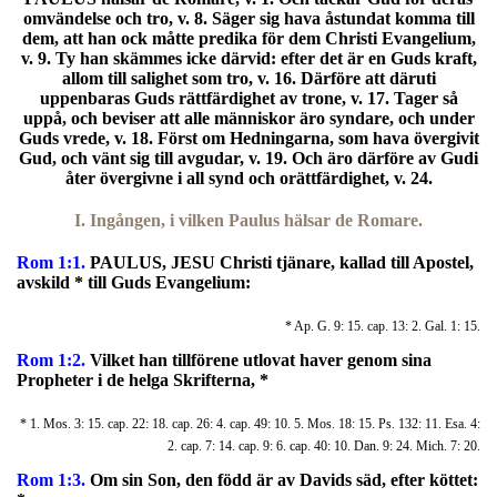
omvändelse och tro, v. 8. Säger sig hava åstundat komma till
dem, att han ock måtte predika för dem Christi Evangelium,
v. 9. Ty han skämmes icke därvid: efter det är en Guds kraft,
allom till salighet som tro, v. 16. Därföre att däruti
uppenbaras Guds rättfärdighet av trone, v. 17. Tager så
uppå, och beviser att alle människor äro syndare, och under
Guds vrede, v. 18. Först om Hedningarna, som hava övergivit
Gud, och vänt sig till avgudar, v. 19. Och äro därföre av Gudi
åter övergivne i all synd och orättfärdighet, v. 24.
I. Ingången, i vilken Paulus hälsar de Romare.
Rom 1:1.
PAULUS, JESU Christi tjänare, kallad till Apostel,
avskild * till Guds Evangelium:
* Ap. G. 9: 15. cap. 13: 2. Gal. 1: 15.
Rom 1:2.
Vilket han tillförene utlovat haver genom sina
Propheter i de helga Skrifterna, *
* 1. Mos. 3: 15. cap. 22: 18. cap. 26: 4. cap. 49: 10. 5. Mos. 18: 15. Ps. 132: 11. Esa. 4:
2. cap. 7: 14. cap. 9: 6. cap. 40: 10. Dan. 9: 24. Mich. 7: 20.
Rom 1:3.
Om sin Son, den född är av Davids säd, efter köttet: