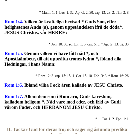
*
* Matth. 1: 1. Luc. 1: 32. Ap. G. 2: 30. cap. 13: 23. 2. Tim. 2: 8.
Rom 1:4.
Vilken är krafteliga bevisad * Guds Son, efter
helighetenes Anda (a), genom uppståndelsen ifrå de döda*,
JESUS Christus, vår HERRE:
* Joh. 10: 30, rc. Ebr. 1: 5. cap. 5: 5. * Ap. G. 13: 32, 33.
Rom 1:5.
Genom vilken vi have fått nåd *, och
Apostlaämbete, till att upprätta trones lydno *, ibland alla
Hedningar, i hans Namn:
* Rom 12: 3. cap. 15: 15. 1. Cor. 15: 10. Eph. 3: 8. * Rom. 16: 26.
Rom 1:6.
Ibland vilka I ock ären kallade av JESU Christo.
Rom 1:7.
Allom dem som i Rom äro, Guds kärestom,
kalladom heligom *. Nåd vare med eder, och frid av Gudi
vårom Fader, och HERRANOM JESU Christo.
* 1. Cor. 1: 2. Eph. 1: 1.
II. Tackar Gud för deras tro; och säger sig åstunda predika