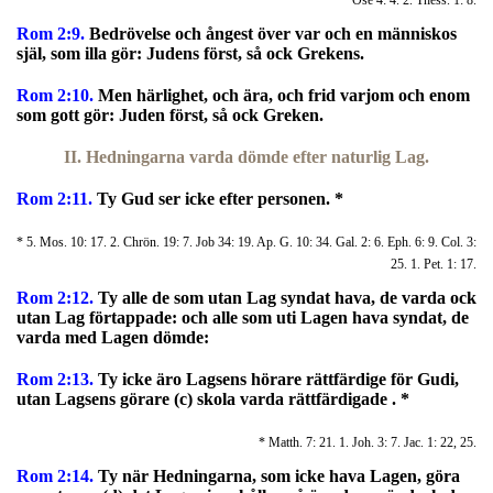
* Ose 4: 4. 2. Thess. 1: 8.
Rom 2:9.
Bedrövelse och ångest över var och en människos
själ, som illa gör: Judens först, så ock Grekens.
Rom 2:10.
Men härlighet, och ära, och frid varjom och enom
som gott gör: Juden först, så ock Greken.
II. Hedningarna varda dömde efter naturlig Lag.
Rom 2:11.
Ty Gud ser icke efter personen. *
* 5. Mos. 10: 17. 2. Chrön. 19: 7. Job 34: 19. Ap. G. 10: 34. Gal. 2: 6. Eph. 6: 9. Col. 3:
25. 1. Pet. 1: 17.
Rom 2:12.
Ty alle de som utan Lag syndat hava, de varda ock
utan Lag förtappade: och alle som uti Lagen hava syndat, de
varda med Lagen dömde:
Rom 2:13.
Ty icke äro Lagsens hörare rättfärdige för Gudi,
utan Lagsens görare (c) skola varda rättfärdigade . *
* Matth. 7: 21. 1. Joh. 3: 7. Jac. 1: 22, 25.
Rom 2:14.
Ty när Hedningarna, som icke hava Lagen, göra