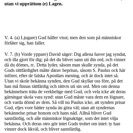
utan vi upprättom (e) Lagen.
V. 4. (a) Ljugare) Gud håller visst; men den som på människor
förlåter sig, han faller.
V. 7. (b) Vorde yppare) David säger: Dig allena haver jag syndat,
och illa gjort för dig: på det du bliver sann uti din ord, och vinner
då du dömes, rc. Detta lyder, såsom man skulle synda, på det
Guds rättfärdighet måtte därav beprisas, såsom S. Paulus ock här
införer, efter de falska Apostlars mening, och är dock intet så.
Utan vi skole bekänna synden, den Gud skyllar oss före, på det
han må finnas rättfärdig och rättvis uti sin ord. Men om denna
bekännelsen träta de verkhelige med Gud, och vela icke att deras
gärningar skola vara synd: utan Gud måste vara dem en lögnare,
och varda dömd av dem. Så vill nu Paulus icke, att synden prisar
Gud, eljes vore bätter synda än göra väl; utan att syndernas
bekännelse prisar honom och hans nåd. Alltså bliver Gud
sannfärdig, och alle människor lögnaktige, som det intet vilja
bekänna. Och deras otro gör intet Guds trohet om intet: ty han
vinner dock likväl, och bliver sannfärdig.