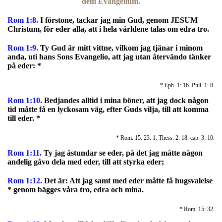
dem Evangelium.
Rom 1:8.
I
förstone, tackar jag min Gud, genom JESUM
Christum, för eder alla, att i hela världene talas om edra tro.
Rom 1:9.
Ty Gud är mitt vittne, vilkom jag tjänar i minom
anda, uti hans Sons Evangelio, att jag utan återvändo tänker
på eder: *
* Eph. 1: 16. Phil. 1: 8.
Rom 1:10.
Bedjandes alltid i mina böner, att jag dock någon
tid måtte få en lyckosam väg, efter Guds vilja, till att komma
till eder. *
* Rom. 15: 23. 1. Thess. 2: 18. cap. 3: 10.
Rom 1:11.
Ty jag åstundar se eder, på det jag måtte någon
andelig gåvo dela med eder, till att styrka eder;
Rom 1:12.
Det är: Att jag samt med eder måtte få hugsvalelse
* genom bägges våra tro, edra och mina.
* Rom. 15: 32.