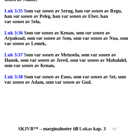
Luk 3:35
Som var
sonen
av Serug, han
var sonen
av Regu,
han
var sonen
av Peleg, han var
sonen
av Eber, han
var
sonen
av Sela,
Luk 3:36
Som
var sonen
av Kenan, som
var sonen
av
Arpaksad, som
var sonen
av Sem, som var
sonen
av Noa, som
var
sonen
av Lemek,
Luk 3:37
Som var
sonen
av Metusela, som var
sonen
av
Hanok, som var
sonen
av Jered, som var
sonen
av Mahalalel,
som var
sonen
av Kenan,
Luk 3:38
Som var
sonen
av Enos, som var
sonen
av Set, som
var
sonen
av Adam, som var
sonen
av Gud.
SKJVB™ – marginalnoter till
Lukas
kap. 3