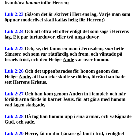
frambära
honom
inför Herren;
Luk 2:23
(Såsom det är skrivet i Herrens lag, Varje man som
öppnar moderlivet skall kallas helig för Herren;)
Luk 2:24
Och att offra ett offer enligt det som sägs i Herrens
lag, Ett par turturduvor, eller två unga duvor.
Luk 2:25
Och, se, det fanns en man i Jerusalem,
som
hette
Simeon; och som
var
rättfärdig och from, och väntade på
Israels tröst, och den Helige
Ande
var över honom.
Luk 2:26
Och det uppenbarades för honom genom den
Helige
Ande
, att han icke skulle se döden, förrän han hade
sett Herrens Kristus.
Luk 2:27
Och han kom genom Anden in i templet: och när
föräldrarna förde in barnet Jesus, för att göra med honom
vad lagen stadgade,
Luk 2:28
Då tog han honom upp i sina armar, och välsignade
Gud, och sade,
Luk 2:29
Herre, låt nu din tjänare gå bort i frid, i enlighet