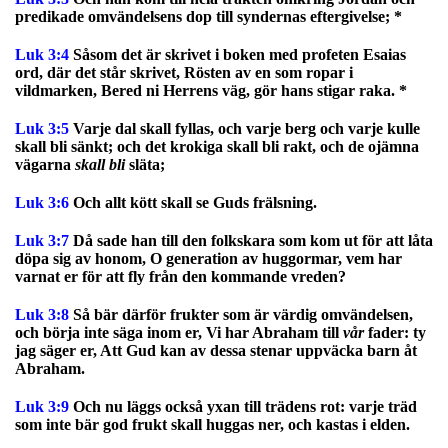
predikade omvändelsens dop till syndernas eftergivelse; *
Luk 3:4
Såsom det är skrivet i boken med profeten Esaias
ord, där det står skrivet, Rösten av en som ropar i
vildmarken, Bered ni Herrens väg, gör hans stigar raka. *
Luk 3:5
Varje dal skall fyllas, och varje berg och varje kulle
skall bli sänkt; och det krokiga skall bli rakt, och de ojämna
vägarna
skall bli
släta;
Luk 3:6
Och allt kött skall se Guds frälsning.
Luk 3:7
Då sade han till den folkskara som kom ut för att låta
döpa sig av honom, O generation av huggormar, vem har
varnat er för att fly från den kommande vreden?
Luk 3:8
Så bär därför frukter som är värdig omvändelsen,
och börja inte säga inom er, Vi har Abraham till
vår
fader: ty
jag säger er, Att Gud kan av dessa stenar uppväcka barn åt
Abraham.
Luk 3:9
Och nu läggs också yxan till trädens rot: varje träd
som inte bär god frukt skall huggas ner, och kastas i elden.