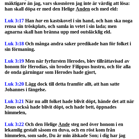
mäktigare än jag, vars skosnören jag inte är värdig att lösa:
han skall döpa er med den Helige
Anden
och med eld:
Luk 3:17
Han
har
en kastskovel i sin hand, och han ska noga
rensa sin tröskplats, och samla in vetet i sin lada; men
agnarna skall han bränna upp med outsläcklig eld.
Luk 3:18
Och många andra saker predikade han för folket i
sin förmaning.
Luk 3:19
Men när fyrfursten Herodes, blev tillrättavisad av
honom för Herodias, sin broder Filippus hustru, och för alla
de onda gärningar som Herodes hade gjort,
Luk 3:20
Lägg dock till detta framför allt, att han satte
Johannes i fängelse.
Luk 3:21
När nu allt folket hade blivit döpt, hände det att när
Jesus också hade blivit döpt, och hade bett, öppnades
himmelen,
Luk 3:22
Och den Helige
Ande
steg ned över honom i en
lekamlig gestalt såsom en duva, och en röst kom från
himmelen, som sade, Du är min älskade Son; i dig har jag