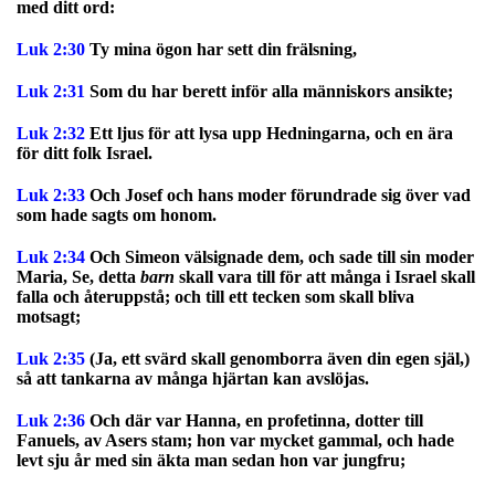
med ditt ord:
Luk 2:30
Ty mina ögon har sett din frälsning,
Luk 2:31
Som du har berett inför alla människors ansikte;
Luk 2:32
Ett ljus för att lysa upp Hedningarna, och en ära
för ditt folk Israel.
Luk 2:33
Och Josef och hans moder förundrade sig över vad
som hade sagts om honom.
Luk 2:34
Och Simeon välsignade dem, och sade till sin moder
Maria, Se, detta
barn
skall vara till för att många i Israel skall
falla och återuppstå; och till ett tecken som skall bliva
motsagt;
Luk 2:35
(Ja, ett svärd skall genomborra även din egen själ,)
så att tankarna av många hjärtan kan avslöjas.
Luk 2:36
Och där var Hanna, en profetinna, dotter till
Fanuels, av Asers stam; hon var mycket gammal, och hade
levt sju år med sin äkta man sedan hon var jungfru;