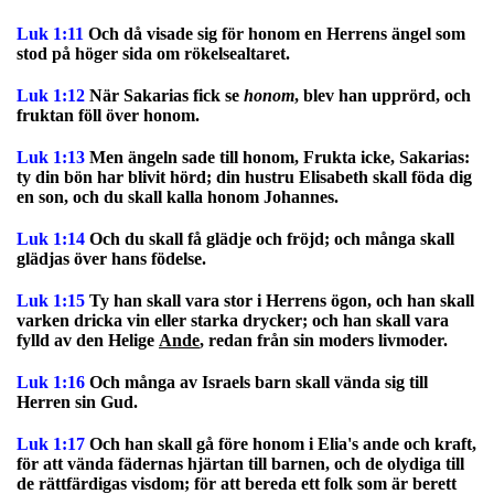
Luk 1:11
Och då visade sig för honom en Herrens ängel som
stod på höger sida om rökelsealtaret.
Luk 1:12
När Sakarias fick se
honom
, blev han upprörd, och
fruktan föll över honom.
Luk 1:13
Men ängeln sade till honom, Frukta icke, Sakarias:
ty din bön har blivit hörd; din hustru Elisabeth skall föda dig
en son, och du skall kalla honom Johannes.
Luk 1:14
Och du skall få glädje och fröjd; och många skall
glädjas över hans födelse.
Luk 1:15
Ty han skall vara stor i Herrens ögon, och han skall
varken dricka vin eller starka drycker; och han skall vara
fylld av den Helige
Ande
, redan från sin moders livmoder.
Luk 1:16
Och många av Israels barn skall vända sig till
Herren sin Gud.
Luk 1:17
Och han skall gå före honom i Elia's ande och kraft,
för att vända fädernas hjärtan till barnen, och de olydiga till
de rättfärdigas visdom; för att bereda ett folk som är berett