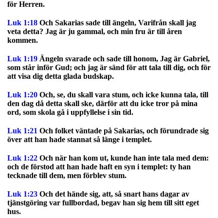
för Herren.
Luk 1:18
Och Sakarias sade till ängeln, Varifrån skall jag
veta detta? Jag är ju gammal, och min fru är till åren
kommen.
Luk 1:19
Ängeln svarade och sade till honom, Jag är Gabriel,
som står inför Gud; och jag är sänd för att tala till dig, och för
att visa dig detta glada budskap.
Luk 1:20
Och, se, du skall vara stum, och icke kunna tala, till
den dag då detta skall ske, därför att du icke tror på mina
ord, som skola gå i uppfyllelse i sin tid.
Luk 1:21
Och folket väntade på Sakarias, och förundrade sig
över att han hade stannat så länge i templet.
Luk 1:22
Och när han kom ut, kunde han inte tala med dem:
och de förstod att han hade haft en syn i templet: ty han
tecknade till dem, men förblev stum.
Luk 1:23
Och det hände sig, att, så snart hans dagar av
tjänstgöring var fullbordad, begav han sig hem till sitt eget
hus.