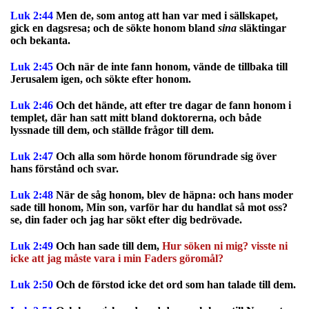
Luk 2:44
Men de, som antog att han var med i sällskapet,
gick en dagsresa; och de sökte honom bland
sina
släktingar
och bekanta.
Luk 2:45
Och när de inte fann honom, vände de tillbaka till
Jerusalem igen, och sökte efter honom.
Luk 2:46
Och det hände, att efter tre dagar de fann honom i
templet, där han satt mitt bland doktorerna, och både
lyssnade till dem, och ställde frågor till dem.
Luk 2:47
Och alla som hörde honom förundrade sig över
hans förstånd och svar.
Luk 2:48
När de såg honom, blev de häpna: och hans moder
sade till honom, Min son, varför har du handlat så mot oss?
se, din fader och jag har sökt efter dig bedrövade.
Luk 2:49
Och han sade till dem,
Hur söken ni mig? visste ni
icke att jag måste vara i min Faders göromål?
Luk 2:50
Och de förstod icke det ord som han talade till dem.