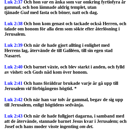
Luk 2:37
Och hon
var
en änka som var omkring fyrtiofyra år
gammal, och hon lämnade aldrig templet, utan
tjänade
Gud
med fasta och böner, natt och dag.
Luk 2:38
Och hon kom genast och tackade också Herren, och
talade om honom för alla dem som sökte efter återlösning i
Jerusalem.
Luk 2:39
Och när de hade gjort allting i enlighet med
Herrens lag, återvände de till Galiléen, till sin egen stad
Nasaret.
Luk 2:40
Och barnet växte, och blev starkt i anden, och fylld
av vishet: och Guds nåd kom över honom.
Luk 2:41
Och hans föräldrar brukade varje år gå upp till
Jerusalem
vid
förbigångens högtid. *
Luk 2:42
Och när han var tolv år gammal, begav de sig upp
till Jerusalem, enligt högtidens sedvänja.
Luk 2:43
Och när de hade fullgjort dagarna, i samband med
att de återvände, stannade barnet Jesus kvar i Jerusalem; och
Josef och hans moder visste ingenting
om det
.