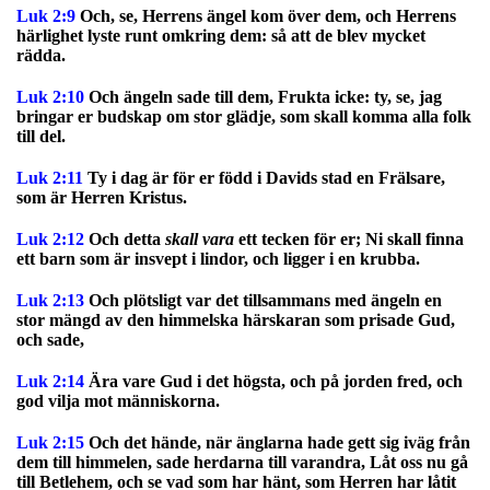
Luk 2:9
Och, se, Herrens ängel kom över dem, och Herrens
härlighet lyste runt omkring dem: så att de blev mycket
rädda.
Luk 2:10
Och ängeln sade till dem, Frukta icke: ty, se, jag
bringar er budskap om stor glädje, som skall komma alla folk
till del.
Luk 2:11
Ty i dag är för er född i Davids stad en Frälsare,
som är Herren Kristus.
Luk 2:12
Och detta
skall vara
ett tecken för er; Ni skall finna
ett barn som är insvept i lindor, och ligger i en krubba.
Luk 2:13
Och plötsligt var det tillsammans med ängeln en
stor mängd av den himmelska härskaran som prisade Gud,
och sade,
Luk 2:14
Ära vare Gud i det högsta, och på jorden fred, och
god vilja mot människorna.
Luk 2:15
Och det hände, när änglarna hade gett sig iväg från
dem till himmelen, sade herdarna till varandra, Låt oss nu gå
till Betlehem, och se vad som har hänt, som Herren har låtit