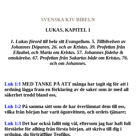
SVENSKA KJV BIBELN
LUKAS, KAPITEL 1
1. Lukas förord till hela sitt Evangelium. 5. Tillblivelsen av
Johannes Döparen, 26. och av Kristus. 39. Profetian från
Elizabet, och Maria om Kristus. 57. Johannes födelse &
omskärelse. 67. Profetian från Sakarias både om Kristus, 76.
och om Johannes.
Luk 1:1
MED TANKE PÅ ATT många har tagit sig för att i
ordning lägga fram en förklaring av de saker som är med all
säkerhet trodd bland oss,
Luk 1:2
På samma sätt som de har överlämnat dem till oss,
vilka från början har varit ögonvittnen, och ordets tjänare;
Luk 1:3
Det har också fallit mig väl, eftersom jag har haft full
förståelse för allting från första början, att skriva till dig i
ordning, du förträfflige Teofilus,