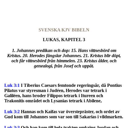
SVENSKA KJV BIBELN
LUKAS, KAPITEL 3
1. Johannes predikan och dop: 15. Hans vittnesbörd om
Kristus. 20. Herodes fängslar Johannes. 21. Kristus blir döpt,
och får vittnesbörd från himmelen. 23. Kristus ålder, och
genealogi, från Josef och uppåt.
Luk 3:1
I Tiberius Caesars femtonde regeringsår, då Pontius
Pilatus var styresman i Judéen, Herodes var tetrark i
Galiléen, hans broder Filippos tetrark i Itureen och
Trakonitis området och Lysanias tetrark i Abilene,
Luk 3:2
Hannas och Kaifas var överstepräster, och ordet av
Gud kom till Johannes som var son till Sakarias i vildmarken.
Luk 3:3
Och han kom till hela trakten omkring Jordan och