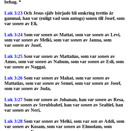
behag. *
Luk 3:23
Och Jesus själv började bli omkring trettio år
gammal, han var (enligt vad som antogs) sonen till Josef, som
var
sonen
av Eli,
Luk 3:24
Som
var sonen
av Mattat, som var
sonen
av Levi,
som var
sonen
av Melki, som var
sonen
av Janna, som
var
sonen
av Josef,
Luk 3:25
Som
var
sonen
av Mattatias, som var
sonen
av
Amos, som var
sonen
av Nahum, som var
sonen
av Esli, som
var
sonen
av Naggai,
Luk 3:26
Som var
sonen
av Mahat, som var
sonen
av
Mattatias, som var
sonen
av Semei, som var
sonen
av Josef,
som var
sonen
av Juda,
Luk 3:27
Som
var sonen
av Johanan, han
var sonen
av Resa,
han
var sonen
av Serubbabel, han var
sonen
av Sealtiel, han
var
sonen
av Neri,
Luk 3:28
Som var
sonen
av Melki, som var
son
av Addi, som
var
sonen
av Kosam, som var
sonen
av Elmodam, som