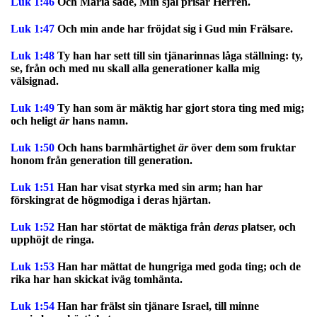
Luk 1:46
Och Maria sade, Min själ prisar Herren.
Luk 1:47
Och min ande har fröjdat sig i Gud min Frälsare.
Luk 1:48
Ty han har sett till sin tjänarinnas låga ställning: ty,
se, från och med nu skall alla generationer kalla mig
välsignad.
Luk 1:49
Ty han som är mäktig har gjort stora ting med mig;
och heligt
är
hans namn.
Luk 1:50
Och hans barmhärtighet
är
över dem som fruktar
honom från generation till generation.
Luk 1:51
Han har visat styrka med sin arm; han har
förskingrat de högmodiga i deras hjärtan.
Luk 1:52
Han har störtat de mäktiga från
deras
platser, och
upphöjt de ringa.
Luk 1:53
Han har mättat de hungriga med goda ting; och de
rika har han skickat iväg tomhänta.
Luk 1:54
Han har frälst sin tjänare Israel, till minne