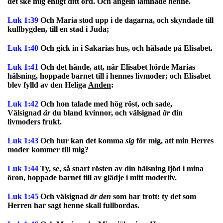
det ske mig enligt ditt ord. Och ängeln lämnade henne.
Luk 1:39
Och Maria stod upp i de dagarna, och skyndade till
kullbygden, till en stad i Juda;
Luk 1:40
Och gick in i Sakarias hus, och hälsade på Elisabet.
Luk 1:41
Och det hände, att, när Elisabet hörde Marias
hälsning, hoppade barnet till i hennes livmoder; och Elisabet
blev fylld av den Heliga
Anden
:
Luk 1:42
Och hon talade med hög röst, och sade,
Välsignad
är
du bland kvinnor, och välsignad
är
din
livmoders frukt.
Luk 1:43
Och hur kan det komma
sig
för mig, att min Herres
moder kommer till mig?
Luk 1:44
Ty, se, så snart rösten av din hälsning ljöd i mina
öron, hoppade barnet till av glädje i mitt moderliv.
Luk 1:45
Och välsignad
är den
som har trott: ty det som
Herren har sagt henne skall fullbordas.