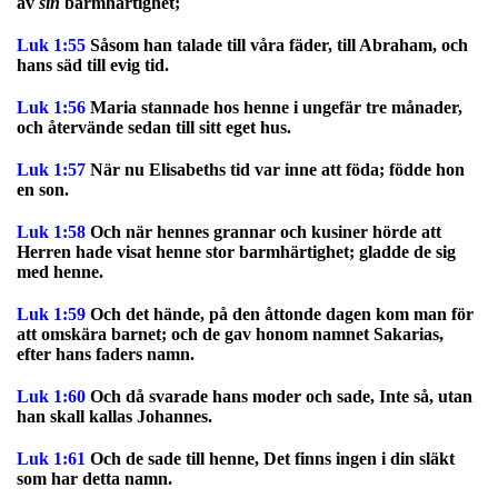
av
sin
barmhärtighet;
Luk 1:55
Såsom han talade till våra fäder, till Abraham, och
hans säd till evig tid.
Luk 1:56
Maria stannade hos henne i ungefär tre månader,
och återvände sedan till sitt eget hus.
Luk 1:57
När nu Elisabeths tid var inne att föda; födde hon
en son.
Luk 1:58
Och när hennes grannar och kusiner hörde att
Herren hade visat henne stor barmhärtighet; gladde de sig
med henne.
Luk 1:59
Och det hände, på den åttonde dagen kom man för
att omskära barnet; och de gav honom namnet Sakarias,
efter hans faders namn.
Luk 1:60
Och då svarade hans moder och sade, Inte så, utan
han skall kallas Johannes.
Luk 1:61
Och de sade till henne, Det finns ingen i din släkt
som har detta namn.