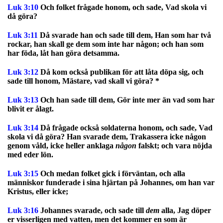
Luk 3:10
Och folket frågade honom, och sade, Vad skola vi
då göra?
Luk 3:11
Då svarade han och sade till dem, Han som har två
rockar, han skall ge dem som inte har någon; och han som
har föda, låt han göra detsamma.
Luk 3:12
Då kom också publikan för att låta döpa sig, och
sade till honom, Mästare, vad skall vi göra? *
Luk 3:13
Och han sade till dem, Gör inte mer än vad som har
blivit er ålagt.
Luk 3:14
Då frågade också soldaterna honom, och sade, Vad
skola vi då göra? Han svarade dem, Trakassera icke någon
genom våld, icke heller anklaga
någon
falskt; och vara nöjda
med eder lön.
Luk 3:15
Och medan folket gick i förväntan, och alla
människor funderade i sina hjärtan på Johannes, om han var
Kristus, eller icke;
Luk 3:16
Johannes svarade, och sade till
dem
alla, Jag döper
er visserligen med vatten, men det kommer en som är