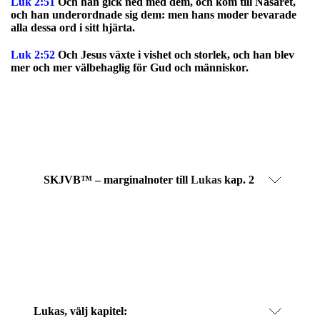
Luk 2:51
Och han gick ned med dem, och kom till Nasaret,
och han underordnade sig dem: men hans moder bevarade
alla dessa ord i sitt hjärta.
Luk 2:52
Och Jesus växte i vishet och storlek, och han blev
mer och mer välbehaglig för Gud och människor.
SKJVB™ – marginalnoter till
Lukas
kap. 2
Lukas
, välj kapitel: