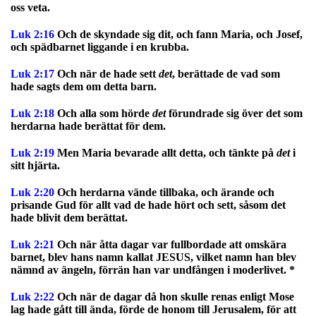
oss veta.
Luk 2:16
Och de skyndade sig dit, och fann Maria, och Josef,
och spädbarnet liggande i en krubba.
Luk 2:17
Och när de hade sett
det
, berättade de vad som
hade sagts dem om detta barn.
Luk 2:18
Och alla som hörde
det
förundrade sig över det som
herdarna hade berättat för dem.
Luk 2:19
Men Maria bevarade allt detta, och tänkte på
det
i
sitt hjärta.
Luk 2:20
Och herdarna vände tillbaka, och ärande och
prisande Gud för allt vad de hade hört och sett, såsom det
hade blivit dem berättat.
Luk 2:21
Och när åtta dagar var fullbordade att omskära
barnet, blev hans namn kallat JESUS, vilket namn han blev
nämnd av ängeln, förrän han var undfången i moderlivet. *
Luk 2:22
Och när de dagar då hon skulle renas enligt Mose
lag hade gått till ända, förde de honom till Jerusalem, för att