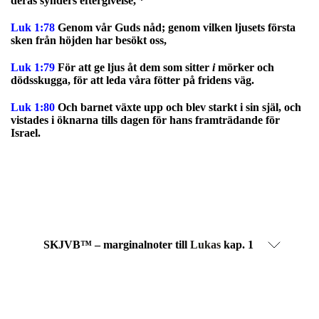
deras synders eftergivelse, *
Luk 1:78
Genom vår Guds nåd; genom vilken ljusets första
sken från höjden har besökt oss,
Luk 1:79
För att ge ljus åt dem som sitter
i
mörker och
dödsskugga, för att leda våra fötter på fridens väg.
Luk 1:80
Och barnet växte upp och blev starkt i sin själ, och
vistades i öknarna tills dagen för hans framträdande för
Israel.
SKJVB™ – marginalnoter till
Lukas
kap. 1