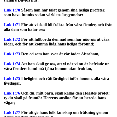
tjänare Davids hus;
Luk 1:70
Såsom han har talat genom sina heliga profeter,
som hava funnits sedan världens begynnelse:
Luk 1:71
För att vi skall bli frälsta från våra fiender, och från
alla dem som hatar oss;
Luk 1:72
För att fullborda den nåd som har
utlovats
åt våra
fäder, och för att komma ihåg hans heliga förbund;
Luk 1:73
Den ed som han svor åt vår fader Abraham,
Luk 1:74
Att han skall ge oss, att vi när vi nu är befriade ur
våra fienders hand må tjäna honom utan fruktan,
Luk 1:75
I helighet och rättfärdighet inför honom, alla våra
livsdagar.
Luk 1:76
Och du, mitt barn, skall kallas den Högstes profet:
ty du skall gå framför Herrens ansikte för att bereda hans
vägar;
Luk 1:77
För att ge hans folk kunskap om frälsning genom