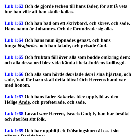
Luk 1:62
Och de gjorde tecken till hans fader, för att få veta
hur han ville att han skulle kallas.
Luk 1:63
Och han bad om ett skrivbord, och skrev, och sade,
Hans namn är Johannes. Och de förundrade sig alla.
Luk 1:64
Och hans mun öppnades genast, och hans
tunga
lösgjordes
, och han talade, och prisade Gud.
Luk 1:65
Och fruktan föll över alla som bodde omkring dem:
och alla dessa ord blev vida kända i hela Judéens kullbygd.
Luk 1:66
Och alla som hörde
dem
lade
dem
i sina hjärtan, och
sade, Vad för barn skall detta bliva! Och Herrens hand var
med honom.
Luk 1:67
Och hans fader Sakarias blev uppfylld av den
Helige
Ande
, och profeterade, och sade,
Luk 1:68
Lovad
vare
Herren, Israels Gud; ty han har besökt
och återlöst sitt folk,
Luk 1:69
Och har upphöjt ett frälsningshorn åt oss i sin