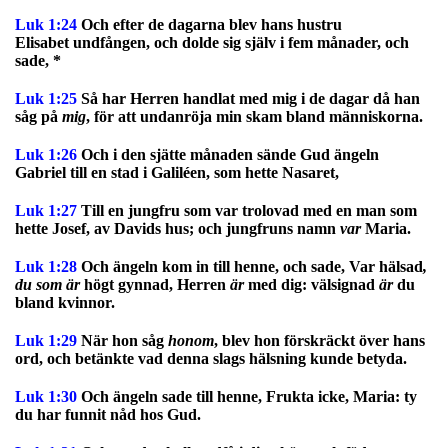
Luk 1:24
Och efter de dagarna blev hans hustru
Elisabet undfången, och dolde sig själv i fem månader, och
sade, *
Luk 1:25
Så har Herren handlat med mig i de dagar då han
såg på
mig
, för att undanröja min skam bland människorna.
Luk 1:26
Och i den sjätte månaden sände Gud ängeln
Gabriel till en stad i Galiléen, som hette Nasaret,
Luk 1:27
Till en jungfru som var trolovad med en man som
hette Josef, av Davids hus; och jungfruns namn
var
Maria.
Luk 1:28
Och ängeln kom in till henne, och sade, Var hälsad
,
du som är
högt gynnad, Herren
är
med dig: välsignad
är
du
bland kvinnor.
Luk 1:29
När hon såg
honom
, blev hon förskräckt över hans
ord, och betänkte vad denna slags hälsning kunde betyda.
Luk 1:30
Och ängeln sade till henne, Frukta icke, Maria: ty
du har funnit nåd hos Gud.