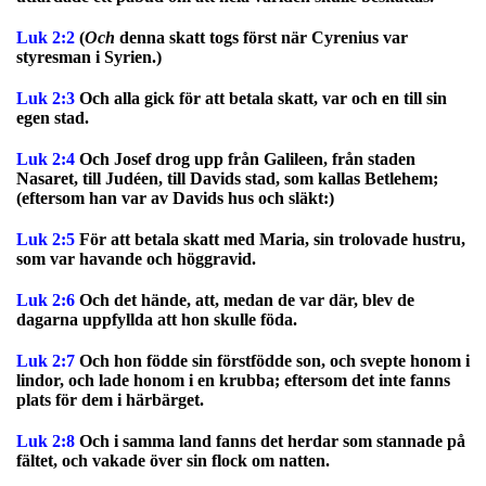
Luk 2:2
(
Och
denna skatt togs först när Cyrenius var
styresman i Syrien.)
Luk 2:3
Och alla gick för att betala skatt, var och en till sin
egen stad.
Luk 2:4
Och Josef drog upp från Galileen, från staden
Nasaret, till Judéen, till Davids stad, som kallas Betlehem;
(eftersom han var av Davids hus och släkt:)
Luk 2:5
För att betala skatt med Maria, sin trolovade hustru,
som var havande och höggravid.
Luk 2:6
Och det hände, att, medan de var där, blev de
dagarna uppfyllda att hon skulle föda.
Luk 2:7
Och hon födde sin förstfödde son, och svepte honom i
lindor, och lade honom i en krubba; eftersom det inte fanns
plats för dem i härbärget.
Luk 2:8
Och i samma land fanns det herdar som stannade på
fältet, och vakade över sin flock om natten.