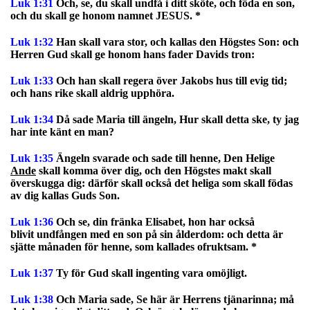
Luk 1:31
Och, se, du skall undfå i ditt sköte, och föda en son,
och du skall ge honom namnet JESUS. *
Luk 1:32
Han skall vara stor, och kallas den Högstes Son: och
Herren Gud skall ge honom hans fader Davids tron:
Luk 1:33
Och han skall regera över Jakobs hus till evig tid;
och hans rike skall aldrig upphöra.
Luk 1:34
Då sade Maria till ängeln, Hur skall detta ske, ty jag
har inte känt en man?
Luk 1:35
Ängeln svarade och sade till henne, Den Helige
Ande
skall komma över dig, och den Högstes makt skall
överskugga dig: därför skall också det heliga som skall födas
av dig kallas Guds Son.
Luk 1:36
Och se, din fränka Elisabet, hon har också
blivit undfången med en son på sin ålderdom: och detta är
sjätte månaden för henne, som kallades ofruktsam. *
Luk 1:37
Ty för Gud skall ingenting vara omöjligt.
Luk 1:38
Och Maria sade, Se här är Herrens tjänarinna; må