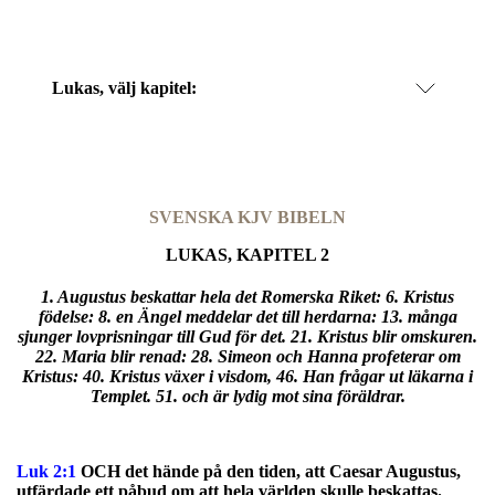
Lukas
, välj kapitel:
SVENSKA KJV BIBELN
LUKAS, KAPITEL 2
1. Augustus beskattar hela det Romerska Riket: 6. Kristus
födelse: 8. en Ängel meddelar det till herdarna: 13. många
sjunger lovprisningar till Gud för det. 21. Kristus blir omskuren.
22. Maria blir renad: 28. Simeon och Hanna profeterar om
Kristus: 40. Kristus växer i visdom, 46. Han frågar ut läkarna i
Templet. 51. och är lydig mot sina föräldrar.
Luk 2:1
OCH det hände på den tiden, att Caesar Augustus,
utfärdade ett påbud om att hela världen skulle beskattas.