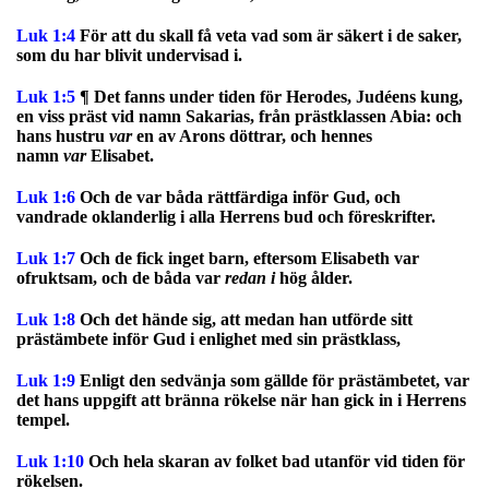
Luk 1:4
För att du skall få veta vad som är säkert i de saker,
som du har blivit undervisad i.
Luk 1:5
¶ Det fanns under tiden för Herodes, Judéens kung,
en viss präst vid namn Sakarias, från prästklassen Abia: och
hans hustru
var
en av Arons döttrar, och hennes
namn
var
Elisabet.
Luk 1:6
Och de var båda rättfärdiga inför Gud, och
vandrade oklanderlig i alla Herrens bud och föreskrifter.
Luk 1:7
Och de fick inget barn, eftersom Elisabeth var
ofruktsam, och de båda var
redan i
hög ålder.
Luk 1:8
Och det hände sig, att medan han utförde sitt
prästämbete inför Gud i enlighet med sin prästklass,
Luk 1:9
Enligt den sedvänja som gällde för prästämbetet, var
det hans uppgift att bränna rökelse när han gick in i Herrens
tempel.
Luk 1:10
Och hela skaran av folket bad utanför vid tiden för
rökelsen.