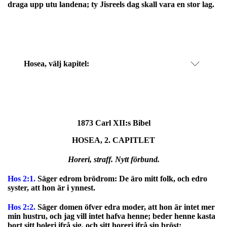
draga upp utu landena; ty Jisreels dag skall vara en stor lag.
Hosea
, välj kapitel:
1873 Carl XII:s Bibel
HOSEA, 2. CAPITLET
Horeri, straff. Nytt förbund.
Hos 2:1.
Säger edrom brödrom: De äro mitt folk, och edro
syster, att hon är i ynnest.
Hos 2:2.
Säger domen öfver edra moder, att hon är intet mer
min hustru, och jag vill intet hafva henne; beder henne kasta
bort sitt boleri ifrå sig, och sitt horeri ifrå sin bröst;