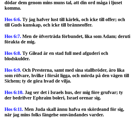
dödar dem genom mins muns tal, att din ord måga i ljuset
komma.
Hos 6:6.
Ty jag hafver lust till kärlek, och icke till offer; och
till Guds kunskap, och icke till bränneoffer.
Hos 6:7.
Men de öfverträda förbundet, lika som Adam; deruti
förakta de mig.
Hos 6:8.
Ty Gilead är en stad full med afguderi och
blodskulder.
Hos 6:9.
Och Presterna, samt med sina stallbröder, äro lika
som röfvare, hvilke i försåt ligga, och mörda på den vägen till
Sichem; ty de göra hvad de vilja.
Hos 6:10.
Jag ser det i Israels hus, der mig före grufvar; ty
der bedrifver Ephraim boleri, Israel orenar sig.
Hos 6:11.
Men Juda skall ännu hafva en skördeand för sig,
när jag mins folks fängelse omvändandes varder.