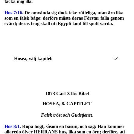
tacka mig illa.
Hos 7:16.
De omvända sig dock icke rätteliga, utan äro lika
som en falsk båge; derföre måste deras Förstar falla genom
svärd; deras trug skall uti Egypti land till spott varda.
Hosea
, välj kapitel:
1873 Carl XII:s Bibel
HOSEA, 8. CAPITLET
Falsk tröst och Gudstjenst.
Hos 8:1.
Ropa högt, såsom en basun, och säg: Han kommer
allaredo öfver HERRANS hus, lika som en örn; derföre, att