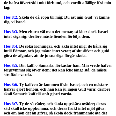
de hafva öfverträdt mitt förbund, och vordit affällige ifrå min
lag;
Hos 8:2.
Skola de då ropa till mig: Du äst min Gud; vi känne
dig, vi Israel.
Hos 8:3.
Men ehuru väl man det menar, så låter dock Israel
intet säga sig; derföre måste fienden förfölja dem.
Hos 8:4.
De söka Konungar, och akta intet mig; de hålla sig
intill Förstar, och jag måtte intet vetat; af sitt silfver och guld
göra de afgudar, att de ju snarliga förgås skola.
Hos 8:5.
Din kalf, o Samarla, förkastar han. Min vrede hafver
förgrymmat sig öfver dem; det kan icke länge stå, de måste
straffade varda.
Hos 8:6.
Ty kalfven är kommen ifrån Israel, och en mästare
hafver gjort honom, och han kan ju ingen Gud vara; derföre
skall Samarie kalf till stoft gjord varda.
Hos 8:7.
Ty de så väder, och skola uppskära oväder; deras
säd skall icke uppkomma, och deras frukt intet mjöl gifva;
och om hon det än gifver, så skola dock främmande äta det