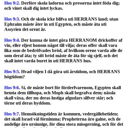
Hos 9:2.
Derföre skola ladorna och presserna intet föda dig;
och vinet skall dig intet lyckas.
Hos 9:3.
Och de skola icke blifva uti HERRANS land; utan
Ephraim måste åter in uti Egypten, och måste äta uti
Assyrien det orent är.
Hos 9:4.
Der kunna de intet göra HERRANOM drickoffer af
vin, eller eljest honom något till vilja; deras offer skall vara
lika som de bedröfvades bröd, af hvilkom orene varda alle de
som deraf äta; ty sitt bröd måste de äta för sig sjelf, och det
skall intet varda buret in uti HERRANS hus.
Hos 9:5.
Hvad viljen I då göra uti årstidom, och HERRANS
högtidom?
Hos 9:6.
Si, de måste bort för förderfvarenom, Egypten skall
hemta dem tillhopa, och Moph skall begrafva dem; nässla
skall växa, der nu deras lustiga afgudars silfver står; och
törne uti deras hyddom.
Hos 9:7.
Hemsökningstiden är kommen, vedergällelsetiden;
det skall Israel väl förnimma; Propheterna äro galne, och de
andelige äro ursinnige, för dina stora missgerning, och för det