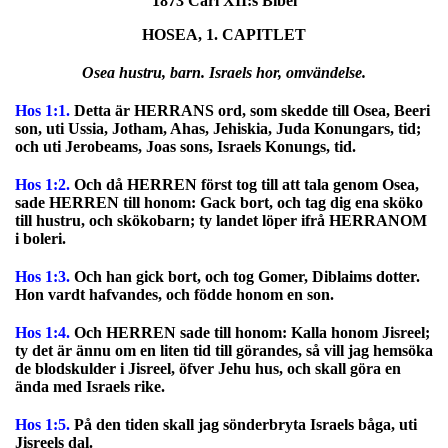
1873 Carl XII:s Bibel
HOSEA, 1. CAPITLET
Osea hustru, barn. Israels hor, omvändelse.
Hos 1:1.
Detta är HERRANS ord, som skedde till Osea, Beeri
son, uti Ussia, Jotham, Ahas, Jehiskia, Juda Konungars, tid;
och uti Jerobeams, Joas sons, Israels Konungs, tid.
Hos 1:2.
Och då HERREN först tog till att tala genom Osea,
sade HERREN till honom: Gack bort, och tag dig ena sköko
till hustru, och skökobarn; ty landet löper ifrå HERRANOM
i boleri.
Hos 1:3.
Och han gick bort, och tog Gomer, Diblaims dotter.
Hon vardt hafvandes, och födde honom en son.
Hos 1:4.
Och HERREN sade till honom: Kalla honom Jisreel;
ty det är ännu om en liten tid till görandes, så vill jag hemsöka
de blodskulder i Jisreel, öfver Jehu hus, och skall göra en
ända med Israels rike.
Hos 1:5.
På den tiden skall jag sönderbryta Israels båga, uti
Jisreels dal.