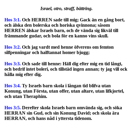
Israel, otro, straff, bättring.
Hos 3:1.
Och HERREN sade till mig; Gack än en gång bort,
och älska den bolerska och horiska qvinnona; såsom
HERREN älskar Israels barn, och de vända sig likväl till
främmande gudar, och bola för en kanno vins skull.
Hos 3:2.
Och jag vardt med henne öfverens om femton
silfpenningar och halftannat homer bjugg;
Hos 3:3.
Och sade till henne: Häll dig efter mig en tid långt,
och bedrif intet boleri, och tillstäd ingen annan; ty jag vill ock
hålla mig efter dig.
Hos 3:4.
Ty Israels barn skola i långan tid blifva utan
Konung, utan Första, utan offer, utan altare, utan lifkjortel,
och utan Theraphim.
Hos 3:5.
Derefter skola Israels barn omvända sig, och söka
HERRAN sin Gud, och sin Konung David; och skola ära
HERRAN, och hans nåd i yttersta tidenom.