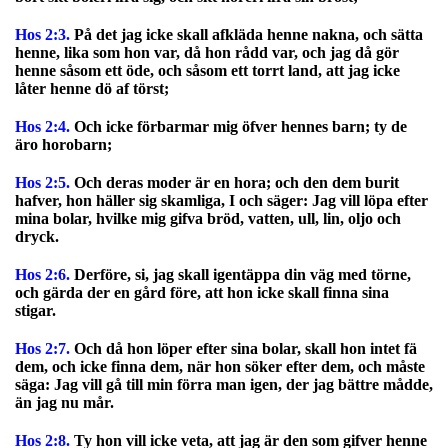
Hos 2:3.
På det jag icke skall afkläda henne nakna, och sätta
henne, lika som hon var, då hon rådd var, och jag då gör
henne såsom ett öde, och såsom ett torrt land, att jag icke
låter henne dö af törst;
Hos 2:4.
Och icke förbarmar mig öfver hennes barn; ty de
äro horobarn;
Hos 2:5.
Och deras moder är en hora; och den dem burit
hafver, hon häller sig skamliga, I och säger: Jag vill löpa efter
mina bolar, hvilke mig gifva bröd, vatten, ull, lin, oljo och
dryck.
Hos 2:6.
Derföre, si, jag skall igentäppa din väg med törne,
och gärda der en gård före, att hon icke skall finna sina
stigar.
Hos 2:7.
Och då hon löper efter sina bolar, skall hon intet fä
dem, och icke finna dem, när hon söker efter dem, och måste
säga: Jag vill gå till min förra man igen, der jag bättre mådde,
än jag nu mår.
Hos 2:8.
Ty hon vill icke veta, att jag är den som gifver henne