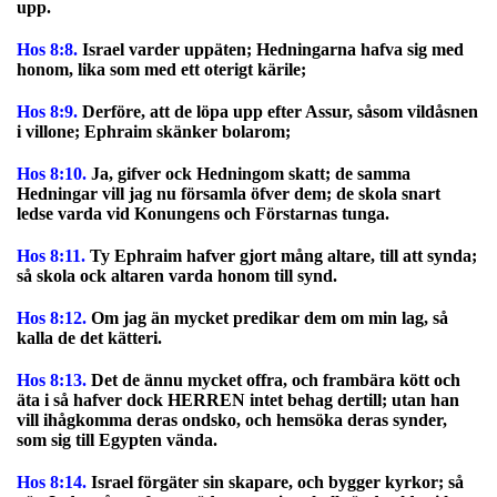
upp.
Hos 8:8.
Israel varder uppäten; Hedningarna hafva sig med
honom, lika som med ett oterigt kärile;
Hos 8:9.
Derföre, att de löpa upp efter Assur, såsom vildåsnen
i villone; Ephraim skänker bolarom;
Hos 8:10.
Ja, gifver ock Hedningom skatt; de samma
Hedningar vill jag nu församla öfver dem; de skola snart
ledse varda vid Konungens och Förstarnas tunga.
Hos 8:11.
Ty Ephraim hafver gjort mång altare, till att synda;
så skola ock altaren varda honom till synd.
Hos 8:12.
Om jag än mycket predikar dem om min lag, så
kalla de det kätteri.
Hos 8:13.
Det de ännu mycket offra, och frambära kött och
äta i så hafver dock HERREN intet behag dertill; utan han
vill ihågkomma deras ondsko, och hemsöka deras synder,
som sig till Egypten vända.
Hos 8:14.
Israel förgäter sin skapare, och bygger kyrkor; så