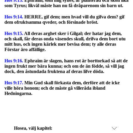
Hos 9:13.
Ephraim, som mig synes, är planterad och skön lika
som Tyrus; likväl måste han nu få dråparenom sin barn ut.
Hos 9:14.
HERRE, gif dem; men hvad vill du gifva dem? gif
dem ofruktsamma qveder, och försinade bröst.
Hos 9:15.
All deras arghet sker i Gilgal; der hatar jag dem,
och skall, får deras onda väsendes skull, drifva dem bort utu
mitt hus, och ingen kärlek mer bevisa dem; ty alle deras
Förstar äro affällige.
Hos 9:16.
Ephraim är slagen, hans rot är borttorkad så att de
ingen frukt mer bära kunna; och om de än födde, så vill jag
dock, den åstundada fruktena af deras lifve döda.
Hos 9:17.
Min Gud skall förkasta dem, derföre att de icke
ville höra honom; och de måste gå villeråda ibland
Hedningarna.
Hosea
, välj kapitel: