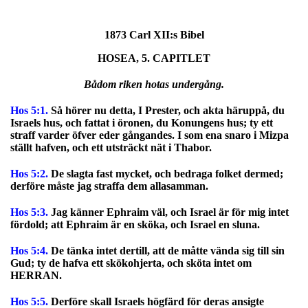
1873 Carl XII:s Bibel
HOSEA, 5. CAPITLET
Bådom riken hotas undergång.
Hos 5:1.
Så hörer nu detta, I Prester, och akta häruppå, du
Israels hus, och fattat i öronen, du Konungens hus; ty ett
straff varder öfver eder gångandes. I som ena snaro i Mizpa
ställt hafven, och ett utsträckt nät i Thabor.
Hos 5:2.
De slagta fast mycket, och bedraga folket dermed;
derföre måste jag straffa dem allasamman.
Hos 5:3.
Jag känner Ephraim väl, och Israel är för mig intet
fördold; att Ephraim är en sköka, och Israel en sluna.
Hos 5:4.
De tänka intet dertill, att de måtte vända sig till sin
Gud; ty de hafva ett skökohjerta, och sköta intet om
HERRAN.
Hos 5:5.
Derföre skall Israels högfärd för deras ansigte