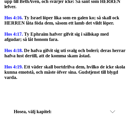
upp till BethAven, och svärjer icke: Så sant som HERREN
lefver.
Hos 4:16.
Ty Israel löper lika som en galen ko; så skall ock
HERREN låta föda dem, såsom ett lamb det vildt löper.
Hos 4:17.
Ty Ephraim hafver gifvit sig i sällskap med
afgudar; så låt honom fara.
Hos 4:18.
De hafva gifvit sig uti svalg och boleri; deras herrar
hafva lust dertill, att de komma skam åstad.
Hos 4:19.
Ett väder skall bortdrifva dem, hvilko de icke skola
kunna emotstå, och måste öfver sina. Gudstjenst till blygd
varda.
Hosea
, välj kapitel: