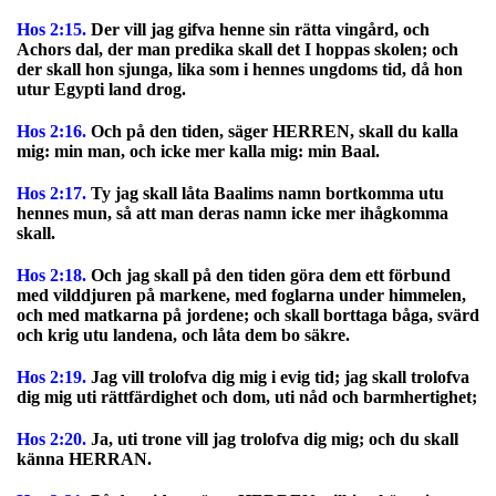
Hos 2:15.
Der vill jag gifva henne sin rätta vingård, och
Achors dal, der man predika skall det I hoppas skolen; och
der skall hon sjunga, lika som i hennes ungdoms tid, då hon
utur Egypti land drog.
Hos 2:16.
Och på den tiden, säger HERREN, skall du kalla
mig: min man, och icke mer kalla mig: min Baal.
Hos 2:17.
Ty jag skall låta Baalims namn bortkomma utu
hennes mun, så att man deras namn icke mer ihågkomma
skall.
Hos 2:18.
Och jag skall på den tiden göra dem ett förbund
med vilddjuren på markene, med foglarna under himmelen,
och med matkarna på jordene; och skall borttaga båga, svärd
och krig utu landena, och låta dem bo säkre.
Hos 2:19.
Jag vill trolofva dig mig i evig tid; jag skall trolofva
dig mig uti rättfärdighet och dom, uti nåd och barmhertighet;
Hos 2:20.
Ja, uti trone vill jag trolofva dig mig; och du skall
känna HERRAN.