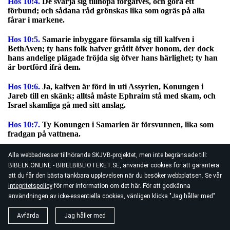
Hos 10:4.
De svärja sig tillhopa förgäfves, och göra ett
förbund; och sådana råd grönskas lika som ogräs på alla
fårar i markene.
Hos 10:5.
Samarie inbyggare församla sig till kalfven i
BethAven; ty hans folk hafver gråtit öfver honom, der dock
hans andelige plägade fröjda sig öfver hans härlighet; ty han
är bortförd ifrå dem.
Hos 10:6.
Ja, kalfven är förd in uti Assyrien, Konungen i
Jareb till en skänk; alltså måste Ephraim stå med skam, och
Israel skamliga gå med sitt anslag.
Hos 10:7.
Ty Konungen i Samarien är försvunnen, lika som
fradgan på vattnena.
Hos 10:8.
De höjder i Aven, der Israel med syndade, äro
Alla webbadresser tillhörande SKJVB-projektet, men inte begränsade till:
förlagde; tistel och törne växer på deras altare, och de skola
BIBELN.ONLINE - BIBELBIBLIOTEKET.SE, använder cookies för att garantera
säga: I berg, förskyler oss, och I backar, faller öfver oss.
att du får den bästa tänkbara upplevelsen när du besöker webbplatsen. Se vår
integritetspolicy
för mer information om det här. För att godkänna
Hos 10:9.
Israel, du hafver syndat allt ifrå Gibea tid; dervid
användningen av icke-essentiella cookies, vänligen klicka "Jag håller med"
hafva de ock blifvit; men en sådana strid, som emot de onda
menniskor i Gibea skedde, den skall intet fatta dem;
Avfärda
Jag håller med
Hos 10:10.
Utan jag skall näpsa dem efter min vilja; så att