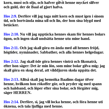
korn, must och oljo, och hafver gifvit henne mycket silfver
och guld, der de Baal af gjort hafva.
Hos 2:9.
Derföre vill jag taga mitt korn och must igen i sinom
tid, och bortvända mina ull och lin, der hon sina blygd med
betäcker.
Hos 2:10.
Nu vill jag upptäcka hennes skam för hennes bolars
ögon, och ingen skall undsätta henne utu mine hand.
Hos 2:11.
Och jag skall göra en ända med all hennes fröjd,
högtider, nymånader, Sabbather, och alla hennes helgedagar.
Hos 2:12.
Jag skall öde göra hennes vinträ och fikonaträ,
efter hon säger: Det är min lön, som mine bolar gifva mig; jag
skall göra en skog deraf, att vilddjuren skola uppäta det.
Hos 2:13.
Alltså skall jag hemsöka Baalims dagar öfver
henne, hvilkom hon rökoffer gör, och pryder sig med spann
och halsband, och löper efter sina bolar, och förgäter mig,
säger HERREN.
Hos 2:14.
Derföre, si, jag vill locka henne, och föra henne uti
öknena, och tala ljufliga med henne.