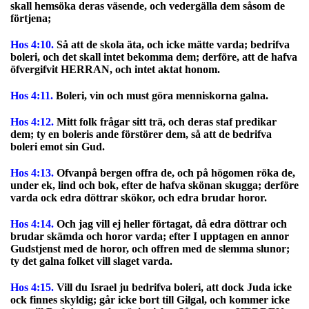
skall hemsöka deras väsende, och vedergälla dem såsom de
förtjena;
Hos 4:10.
Så att de skola äta, och icke mätte varda; bedrifva
boleri, och det skall intet bekomma dem; derföre, att de hafva
öfvergifvit HERRAN, och intet aktat honom.
Hos 4:11.
Boleri, vin och must göra menniskorna galna.
Hos 4:12.
Mitt folk frågar sitt trä, och deras staf predikar
dem; ty en boleris ande förstörer dem, så att de bedrifva
boleri emot sin Gud.
Hos 4:13.
Ofvanpå bergen offra de, och på högomen röka de,
under ek, lind och bok, efter de hafva skönan skugga; derföre
varda ock edra döttrar skökor, och edra brudar horor.
Hos 4:14.
Och jag vill ej heller förtagat, då edra döttrar och
brudar skämda och horor varda; efter I upptagen en annor
Gudstjenst med de horor, och offren med de slemma slunor;
ty det galna folket vill slaget varda.
Hos 4:15.
Vill du Israel ju bedrifva boleri, att dock Juda icke
ock finnes skyldig; går icke bort till Gilgal, och kommer icke