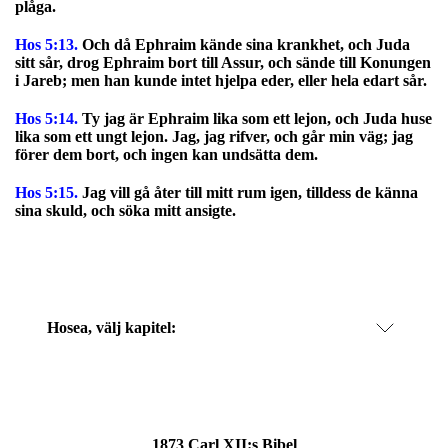
plåga.
Hos 5:13.
Och då Ephraim kände sina krankhet, och Juda
sitt sår, drog Ephraim bort till Assur, och sände till Konungen
i Jareb; men han kunde intet hjelpa eder, eller hela edart sår.
Hos 5:14.
Ty jag är Ephraim lika som ett lejon, och Juda huse
lika som ett ungt lejon. Jag, jag rifver, och går min väg; jag
förer dem bort, och ingen kan undsätta dem.
Hos 5:15.
Jag vill gå åter till mitt rum igen, tilldess de känna
sina skuld, och söka mitt ansigte.
Hosea
, välj kapitel:
1873 Carl XII:s Bibel