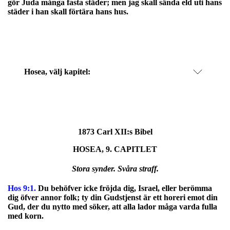
gör Juda många fasta städer; men jag skall sända eld uti hans
städer i han skall förtära hans hus.
Hosea
, välj kapitel:
1873 Carl XII:s Bibel
HOSEA, 9. CAPITLET
Stora synder. Svåra straff.
Hos 9:1.
Du behöfver icke fröjda dig, Israel, eller berömma
dig öfver annor folk; ty din Gudstjenst är ett horeri emot din
Gud, der du nytto med söker, att alla lador måga varda fulla
med korn.