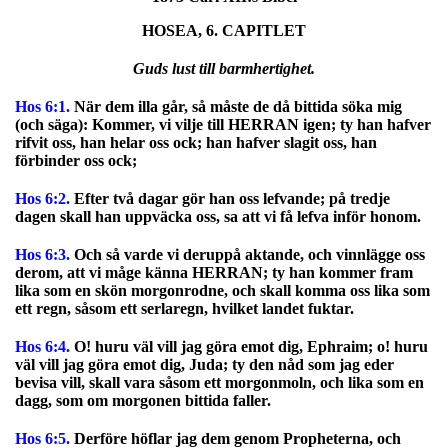
HOSEA, 6. CAPITLET
Guds lust till barmhertighet.
Hos 6:1.
När dem illa går, så måste de då bittida söka mig
(och säga): Kommer, vi vilje till HERRAN igen; ty han hafver
rifvit oss, han helar oss ock; han hafver slagit oss, han
förbinder oss ock;
Hos 6:2.
Efter två dagar gör han oss lefvande; på tredje
dagen skall han uppväcka oss, sa att vi få lefva inför honom.
Hos 6:3.
Och så varde vi deruppå aktande, och vinnlägge oss
derom, att vi måge känna HERRAN; ty han kommer fram
lika som en skön morgonrodne, och skall komma oss lika som
ett regn, såsom ett serlaregn, hvilket landet fuktar.
Hos 6:4.
O! huru väl vill jag göra emot dig, Ephraim; o! huru
väl vill jag göra emot dig, Juda; ty den nåd som jag eder
bevisa vill, skall vara såsom ett morgonmoln, och lika som en
dagg, som om morgonen bittida faller.
Hos 6:5.
Derföre höflar jag dem genom Propheterna, och