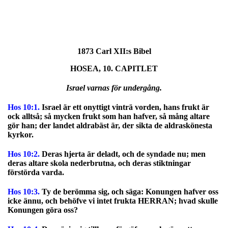
1873 Carl XII:s Bibel
HOSEA, 10. CAPITLET
Israel varnas för undergång.
Hos 10:1.
Israel är ett onyttigt vinträ vorden, hans frukt är
ock alltså; så mycken frukt som han hafver, så mång altare
gör han; der landet aldrabäst är, der sikta de aldraskönesta
kyrkor.
Hos 10:2.
Deras hjerta är deladt, och de syndade nu; men
deras altare skola nederbrutna, och deras stiktningar
förstörda varda.
Hos 10:3.
Ty de berömma sig, och säga: Konungen hafver oss
icke ännu, och behöfve vi intet frukta HERRAN; hvad skulle
Konungen göra oss?