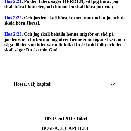
Hos 2:21.
På den tiden, säger HERREN, vill jag höra; jag
skall höra himmelen, och himmelen skall höra jordena;
Hos 2:22.
Och jorden skall höra kornet, must och oljo, och de
skola höra Jisreel.
Hos 2:23.
Och jag skall behålla henne mig för en säd på
jordene, och förbarma mig öfver henne som i ogunst var, och
säga till det som intet var mitt folk: Du äst mitt folk; och det
skall säga: Du äst min Gud.
Hosea
, välj kapitel:
1873 Carl XII:s Bibel
HOSEA, 3. CAPITLET