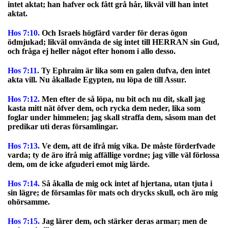
intet aktat; han hafver ock fått grå hår, likväl vill han intet
aktat.
Hos 7:10.
Och Israels högfärd varder för deras ögon
ödmjukad; likväl omvända de sig intet till HERRAN sin Gud,
och fråga ej heller något efter honom i allo desso.
Hos 7:11.
Ty Ephraim är lika som en galen dufva, den intet
akta vill. Nu åkallade Egypten, nu löpa de till Assur.
Hos 7:12.
Men efter de så löpa, nu bit och nu dit, skall jag
kasta mitt nät öfver dem, och rycka dem neder, lika som
foglar under himmelen; jag skall straffa dem, såsom man det
predikar uti deras församlingar.
Hos 7:13.
Ve dem, att de ifrå mig vika. De måste förderfvade
varda; ty de äro ifrå mig affällige vordne; jag ville väl förlossa
dem, om de icke afguderi emot mig lärde.
Hos 7:14.
Så åkalla de mig ock intet af hjertana, utan tjuta i
sin lägre; de församlas för mats och drycks skull, och äro mig
ohörsamme.
Hos 7:15.
Jag lärer dem, och stärker deras armar; men de