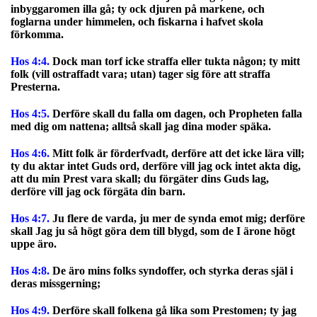
inbyggaromen illa gå; ty ock djuren på markene, och
foglarna under himmelen, och fiskarna i hafvet skola
förkomma.
Hos 4:4.
Dock man torf icke straffa eller tukta någon; ty mitt
folk (vill ostraffadt vara; utan) tager sig före att straffa
Presterna.
Hos 4:5.
Derföre skall du falla om dagen, och Propheten falla
med dig om nattena; alltså skall jag dina moder späka.
Hos 4:6.
Mitt folk är förderfvadt, derföre att det icke lära vill;
ty du aktar intet Guds ord, derföre vill jag ock intet akta dig,
att du min Prest vara skall; du förgäter dins Guds lag,
derföre vill jag ock förgäta din barn.
Hos 4:7.
Ju flere de varda, ju mer de synda emot mig; derföre
skall Jag ju så högt göra dem till blygd, som de I ärone högt
uppe äro.
Hos 4:8.
De äro mins folks syndoffer, och styrka deras själ i
deras missgerning;
Hos 4:9.
Derföre skall folkena gå lika som Prestomen; ty jag