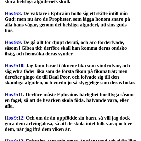
stora hetsliga afguderiets skull.
Hos 9:8.
De väktare i Ephraim höllo sig ett skifte intill min
Gud; men nu äro de Propheter, som lägga honom snaro på
alla hans vägar, genom det hetsliga afguderi, uti sins guds
hus.
Hos 9:9.
De gå allt för djupt deruti, och äro förderfvade,
såsom i Gibea tid; derföre skall han komma deras ondsko
ihåg, och hemsöka deras synder.
Hos 9:10.
Jag fann Israel i öknene lika som vindrufvor, och
såg edra fäder lika som de första fikon på fikonaträt; men
derefter gingo de till Baal Peor, och lofvade sig till den
skamliga afguden, och vordo ju så styggelige som deras bolar.
Hos 9:11.
Derföre måste Ephraims härlighet bortflyga såsom
en fogel; så att de hvarken skola föda, hafvande vara, eller
afla.
Hos 9:12.
Och om de än uppfödde sin barn, så vill jag dock
göra dem arfvingalösa, så att de skola intet folk vara; och ve
dem, när jag ifrå dem viken är.