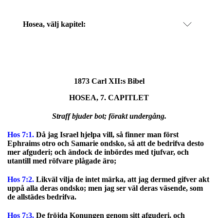
Hosea
, välj kapitel:
1873 Carl XII:s Bibel
HOSEA, 7. CAPITLET
Straff bjuder bot; förakt undergång.
Hos 7:1.
Då jag Israel hjelpa vill, så finner man först
Ephraims otro och Samarie ondsko, så att de bedrifva desto
mer afguderi; och ändock de inbördes med tjufvar, och
utantill med röfvare plågade äro;
Hos 7:2.
Likväl vilja de intet märka, att jag dermed gifver akt
uppå alla deras ondsko; men jag ser väl deras väsende, som
de allstädes bedrifva.
Hos 7:3.
De fröjda Konungen genom sitt afguderi, och