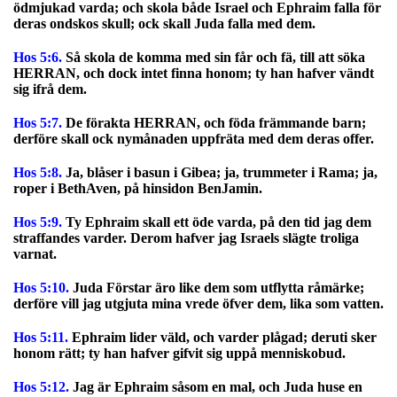
ödmjukad varda; och skola både Israel och Ephraim falla för
deras ondskos skull; ock skall Juda falla med dem.
Hos 5:6.
Så skola de komma med sin får och fä, till att söka
HERRAN, och dock intet finna honom; ty han hafver vändt
sig ifrå dem.
Hos 5:7.
De förakta HERRAN, och föda främmande barn;
derföre skall ock nymånaden uppfräta med dem deras offer.
Hos 5:8.
Ja, blåser i basun i Gibea; ja, trummeter i Rama; ja,
roper i BethAven, på hinsidon BenJamin.
Hos 5:9.
Ty Ephraim skall ett öde varda, på den tid jag dem
straffandes varder. Derom hafver jag Israels slägte troliga
varnat.
Hos 5:10.
Juda Förstar äro like dem som utflytta råmärke;
derföre vill jag utgjuta mina vrede öfver dem, lika som vatten.
Hos 5:11.
Ephraim lider väld, och varder plågad; deruti sker
honom rätt; ty han hafver gifvit sig uppå menniskobud.
Hos 5:12.
Jag är Ephraim såsom en mal, och Juda huse en