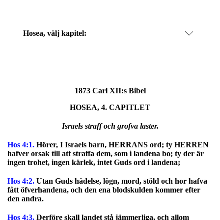
Hosea
, välj kapitel:
1873 Carl XII:s Bibel
HOSEA, 4. CAPITLET
Israels straff och grofva laster.
Hos 4:1.
Hörer, I Israels barn, HERRANS ord; ty HERREN
hafver orsak till att straffa dem, som i landena bo; ty der är
ingen trohet, ingen kärlek, intet Guds ord i landena;
Hos 4:2.
Utan Guds hädelse, lögn, mord, stöld och hor hafva
fått öfverhandena, och den ena blodskulden kommer efter
den andra.
Hos 4:3.
Derföre skall landet stå jämmerliga, och allom