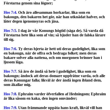
Förstarna genom sina lögner;
Hos 7:4.
Och äro allesamman horkarlar, lika som en
bakougn, den bakaren het gör, när han utknådat hafver, och
låter degen igenomsyras och jäsa.
Hos 7:5.
I dag är vår Konungs högtid (säga de). Så varda då
Förstarna hete lika som af vin; så bjuder han de falska lärare
till sig.
Hos 7:6.
Ty deras hjerta är hett uti deras gudelighet, lika som
en bakougn, när de offra och bedraga folket; men deras
bakare sofver alla nattena, och om morgonen brinner han i
ljusom låga.
Hos 7:7.
Så äro de ändå så hete i gudelighet, lika som en
bakougn; ändock att deras domare uppfrätne varda, och alle
deras Konungar falla; likväl är der ändå ingen ibland dem,
som åkallar mig.
Hos 7:8.
Ephraim varder öfverfallen af Hedningom; Ephraim
är lika såsom en kaka, den ingen omvänder;
Hos 7:9.
Utan främmande uppäta hans kraft, likväl vill han