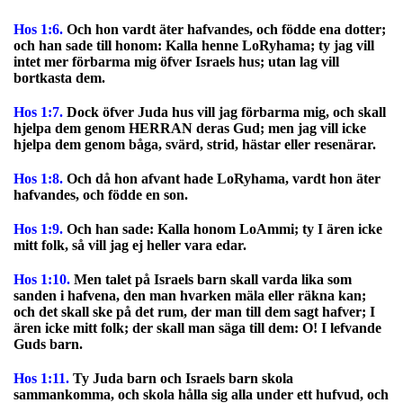
Hos 1:6.
Och hon vardt äter hafvandes, och födde ena dotter;
och han sade till honom: Kalla henne LoRyhama; ty jag vill
intet mer förbarma mig öfver Israels hus; utan lag vill
bortkasta dem.
Hos 1:7.
Dock öfver Juda hus vill jag förbarma mig, och skall
hjelpa dem genom HERRAN deras Gud; men jag vill icke
hjelpa dem genom båga, svärd, strid, hästar eller resenärar.
Hos 1:8.
Och då hon afvant hade LoRyhama, vardt hon äter
hafvandes, och födde en son.
Hos 1:9.
Och han sade: Kalla honom LoAmmi; ty I ären icke
mitt folk, så vill jag ej heller vara edar.
Hos 1:10.
Men talet på Israels barn skall varda lika som
sanden i hafvena, den man hvarken mäla eller räkna kan;
och det skall ske på det rum, der man till dem sagt hafver; I
ären icke mitt folk; der skall man säga till dem: O! I lefvande
Guds barn.
Hos 1:11.
Ty Juda barn och Israels barn skola
sammankomma, och skola hålla sig alla under ett hufvud, och