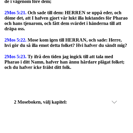
de i vägenom före dem;
2Mos 5:21.
Och sade till dem: HERREN se uppå eder, och
döme det, att I hafven gjort vår lukt illa luktandes för Pharao
och hans tjenarom, och fått dem svärdet i händerna till att
dräpa oss.
2Mos 5:22.
Mose kom igen till HERRAN, och sade: Herre,
hvi gör du så illa emot detta folket? Hvi hafver du sändt mig?
2Mos 5:23.
Ty ifrå den tiden jag ingick till att tala med
Pharao i ditt Namn, hafver han ännu hårdare plågat folket;
och du hafver icke frälst ditt folk.
2 Moseboken, välj kapitel: