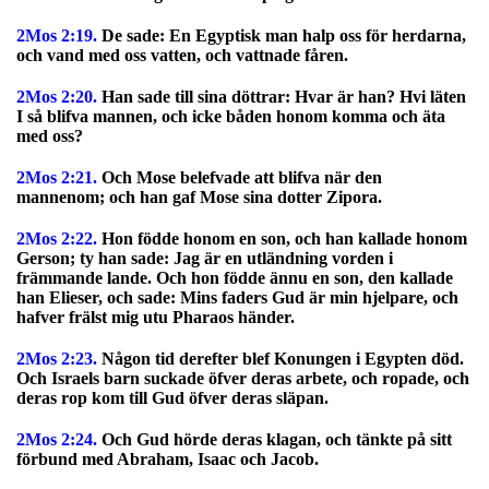
2Mos 2:19.
De sade: En Egyptisk man halp oss för herdarna,
och vand med oss vatten, och vattnade fåren.
2Mos 2:20.
Han sade till sina döttrar: Hvar är han? Hvi läten
I så blifva mannen, och icke båden honom komma och äta
med oss?
2Mos 2:21.
Och Mose belefvade att blifva när den
mannenom; och han gaf Mose sina dotter Zipora.
2Mos 2:22.
Hon födde honom en son, och han kallade honom
Gerson; ty han sade: Jag är en utländning vorden i
främmande lande. Och hon födde ännu en son, den kallade
han Elieser, och sade: Mins faders Gud är min hjelpare, och
hafver frälst mig utu Pharaos händer.
2Mos 2:23.
Någon tid derefter blef Konungen i Egypten död.
Och Israels barn suckade öfver deras arbete, och ropade, och
deras rop kom till Gud öfver deras släpan.
2Mos 2:24.
Och Gud hörde deras klagan, och tänkte på sitt
förbund med Abraham, Isaac och Jacob.