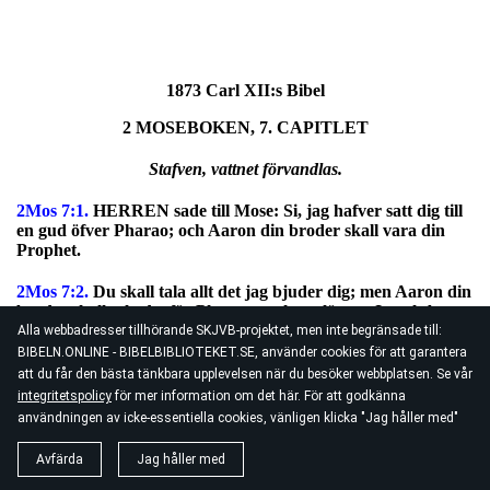
1873 Carl XII:s Bibel
2 MOSEBOKEN, 7. CAPITLET
Stafven, vattnet förvandlas.
2Mos 7:1.
HERREN sade till Mose: Si, jag hafver satt dig till
en gud öfver Pharao; och Aaron din broder skall vara din
Prophet.
2Mos 7:2.
Du skall tala allt det jag bjuder dig; men Aaron din
broder skall tala det för Pharao, att han släpper Israels barn
utu sitt land.
Alla webbadresser tillhörande SKJVB-projektet, men inte begränsade till:
BIBELN.ONLINE - BIBELBIBLIOTEKET.SE, använder cookies för att garantera
2Mos 7:3.
Men jag vill förhärda Pharaos hjerta, på det jag
att du får den bästa tänkbara upplevelsen när du besöker webbplatsen. Se vår
skall göra min tecken och under mång uti Egypti land.
integritetspolicy
för mer information om det här. För att godkänna
användningen av icke-essentiella cookies, vänligen klicka "Jag håller med"
2Mos 7:4
. Och Pharao skall intet höra eder, på det jag skall
bevisa mina hand uti Egypten; och föra min här, mitt folk
Avfärda
Jag håller med
Israels barn utur Egypti land genom stora domar.