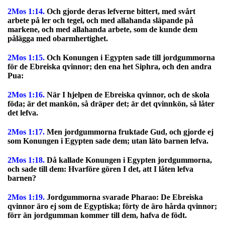
2Mos 1:14.
Och gjorde deras lefverne bittert, med svårt
arbete på ler och tegel, och med allahanda släpande på
markene, och med allahanda arbete, som de kunde dem
pålägga med obarmhertighet.
2Mos 1:15.
Och Konungen i Egypten sade till jordgummorna
för de Ebreiska qvinnor; den ena het Siphra, och den andra
Pua:
2Mos 1:16.
När I hjelpen de Ebreiska qvinnor, och de skola
föda; är det mankön, så dräper det; är det qvinnkön, så låter
det lefva.
2Mos 1:17.
Men jordgummorna fruktade Gud, och gjorde ej
som Konungen i Egypten sade dem; utan läto barnen lefva.
2Mos 1:18.
Då kallade Konungen i Egypten jordgummorna,
och sade till dem: Hvarföre gören I det, att I låten lefva
barnen?
2Mos 1:19.
Jordgummorna svarade Pharao: De Ebreiska
qvinnor äro ej som de Egyptiska; förty de äro hårda qvinnor;
förr än jordgumman kommer till dem, hafva de födt.