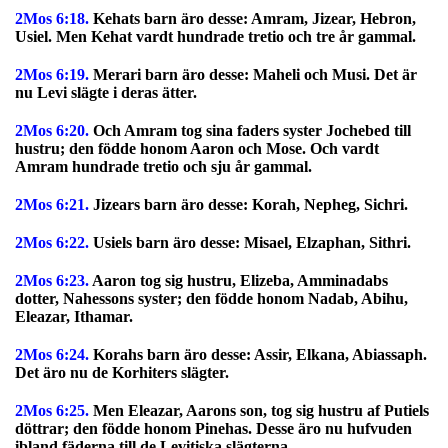
2Mos 6:18.
Kehats barn äro desse: Amram, Jizear, Hebron,
Usiel. Men Kehat vardt hundrade tretio och tre år gammal.
2Mos 6:19.
Merari barn äro desse: Maheli och Musi. Det är
nu Levi slägte i deras ätter.
2Mos 6:20.
Och Amram tog sina faders syster Jochebed till
hustru; den födde honom Aaron och Mose. Och vardt
Amram hundrade tretio och sju år gammal.
2Mos 6:21.
Jizears barn äro desse: Korah, Nepheg, Sichri.
2Mos 6:22.
Usiels barn äro desse: Misael, Elzaphan, Sithri.
2Mos 6:23.
Aaron tog sig hustru, Elizeba, Amminadabs
dotter, Nahessons syster; den födde honom Nadab, Abihu,
Eleazar, Ithamar.
2Mos 6:24.
Korahs barn äro desse: Assir, Elkana, Abiassaph.
Det äro nu de Korhiters slägter.
2Mos 6:25.
Men Eleazar, Aarons son, tog sig hustru af Putiels
döttrar; den födde honom Pinehas. Desse äro nu hufvuden
ibland fäderna till de Levitiska slägterna.