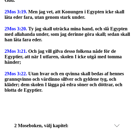
Gud.
2Mos 3:19.
Men jag vet, att Konungen i Egypten icke skall
låta eder fara, utan genom stark under.
2Mos 3:20.
Ty jag skall uträcka mina hand, och slå Egypten
med allahanda under, som jag derinne göra skall; sedan skall
han låta fara eder.
2Mos 3:21.
Och jag vill gifva desso folkena nåde för de
Egyptier, att när I utfaren, skolen I icke utgå med tomma
händer;
2Mos 3:22.
Utan hvar och en qvinna skall bedas af hennes
grannqvinno och värdinno silfver och gyldene tyg, och
kläder; dem skolen I lägga på edra söner och döttrar, och
blotta de Egyptier.
2 Moseboken, välj kapitel: