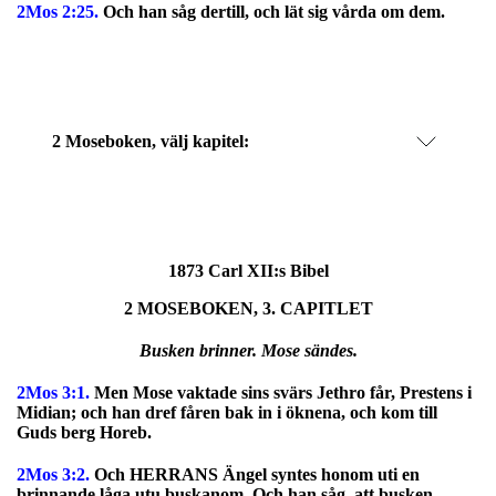
2Mos 2:25.
Och han såg dertill, och lät sig vårda om dem.
2 Moseboken, välj kapitel:
1873 Carl XII:s Bibel
2 MOSEBOKEN, 3. CAPITLET
Busken brinner. Mose sändes.
2Mos 3:1.
Men Mose vaktade sins svärs Jethro får, Prestens i
Midian; och han dref fåren bak in i öknena, och kom till
Guds berg Horeb.
2Mos 3:2.
Och HERRANS Ängel syntes honom uti en
brinnande låga utu buskanom. Och han såg, att busken