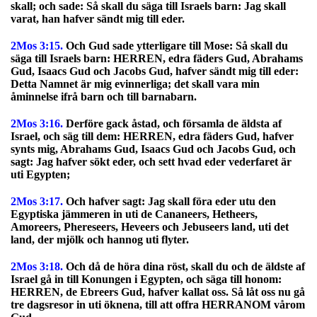
skall; och sade: Så skall du säga till Israels barn: Jag skall
varat, han hafver sändt mig till eder.
2Mos 3:15.
Och Gud sade ytterligare till Mose: Så skall du
säga till Israels barn: HERREN, edra fäders Gud, Abrahams
Gud, Isaacs Gud och Jacobs Gud, hafver sändt mig till eder:
Detta Namnet är mig evinnerliga; det skall vara min
åminnelse ifrå barn och till barnabarn.
2Mos 3:16.
Derföre gack åstad, och församla de äldsta af
Israel, och säg till dem: HERREN, edra fäders Gud, hafver
synts mig, Abrahams Gud, Isaacs Gud och Jacobs Gud, och
sagt: Jag hafver sökt eder, och sett hvad eder vederfaret är
uti Egypten;
2Mos 3:17.
Och hafver sagt: Jag skall föra eder utu den
Egyptiska jämmeren in uti de Cananeers, Hetheers,
Amoreers, Phereseers, Heveers och Jebuseers land, uti det
land, der mjölk och hannog uti flyter.
2Mos 3:18.
Och då de höra dina röst, skall du och de äldste af
Israel gå in till Konungen i Egypten, och säga till honom:
HERREN, de Ebreers Gud, hafver kallat oss. Så låt oss nu gå
tre dagsresor in uti öknena, till att offra HERRANOM vårom