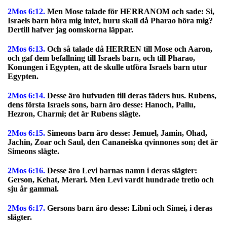
2Mos 6:12.
Men Mose talade för HERRANOM och sade: Si,
Israels barn höra mig intet, huru skall då Pharao höra mig?
Dertill hafver jag oomskorna läppar.
2Mos 6:13.
Och så talade då HERREN till Mose och Aaron,
och gaf dem befallning till Israels barn, och till Pharao,
Konungen i Egypten, att de skulle utföra Israels barn utur
Egypten.
2Mos 6:14.
Desse äro hufvuden till deras fäders hus. Rubens,
dens första Israels sons, barn äro desse: Hanoch, Pallu,
Hezron, Charmi; det är Rubens slägte.
2Mos 6:15.
Simeons barn äro desse: Jemuel, Jamin, Ohad,
Jachin, Zoar och Saul, den Cananeiska qvinnones son; det är
Simeons slägte.
2Mos 6:16.
Desse äro Levi barnas namn i deras slägter:
Gerson, Kehat, Merari. Men Levi vardt hundrade tretio och
sju år gammal.
2Mos 6:17.
Gersons barn äro desse: Libni och Simei, i deras
slägter.