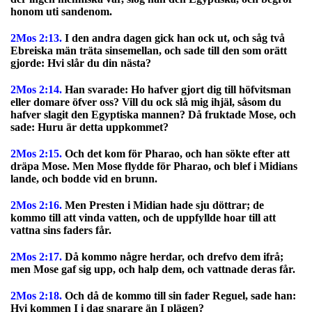
honom uti sandenom.
2Mos 2:13.
I den andra dagen gick han ock ut, och såg två
Ebreiska män träta sinsemellan, och sade till den som orätt
gjorde: Hvi slår du din nästa?
2Mos 2:14.
Han svarade: Ho hafver gjort dig till höfvitsman
eller domare öfver oss? Vill du ock slå mig ihjäl, såsom du
hafver slagit den Egyptiska mannen? Då fruktade Mose, och
sade: Huru är detta uppkommet?
2Mos 2:15.
Och det kom för Pharao, och han sökte efter att
dräpa Mose. Men Mose flydde för Pharao, och blef i Midians
lande, och bodde vid en brunn.
2Mos 2:16.
Men Presten i Midian hade sju döttrar; de
kommo till att vinda vatten, och de uppfyllde hoar till att
vattna sins faders får.
2Mos 2:17.
Då kommo någre herdar, och drefvo dem ifrå;
men Mose gaf sig upp, och halp dem, och vattnade deras får.
2Mos 2:18.
Och då de kommo till sin fader Reguel, sade han:
Hvi kommen I i dag snarare än I plägen?