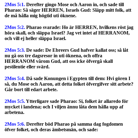
2Mos 5:1.
Derefter gingo Mose och Aaron in, och sade till
Pharao: Så säger HERREN, Israels Gud: Släpp mitt folk, att
de må hålla mig högtid uti öknene.
2Mos 5:2.
Pharao svarade: Ho är HERREN, hvilkens röst jag
höra skall, och släppa Israel? Jag vet intet af HERRANOM,
och vill ej heller släppa Israel.
2Mos 5:3.
De sade: De Ebreers Gud hafver kallat oss; så låt
nu gå oss tre dagsresor in uti öknena, och offra
HERRANOM vårom Gud, att oss icke öfvergå skall
pestilentie eller svärd.
2Mos 5:4.
Då sade Konungen i Egypten till dem: Hvi gören I
så, du Mose och Aaron, att detta folket öfvergifver sitt arbete?
Går bort till edart arbete.
2Mos 5:5.
Ytterligare sade Pharao: Si, folket är allaredo för
mycket i landena; och I viljen ännu låta dem hålla upp af
arbetena.
2Mos 5:6.
Derefter böd Pharao på samma dag fogdomen
öfver folket, och deras ämbetsmän, och sade: