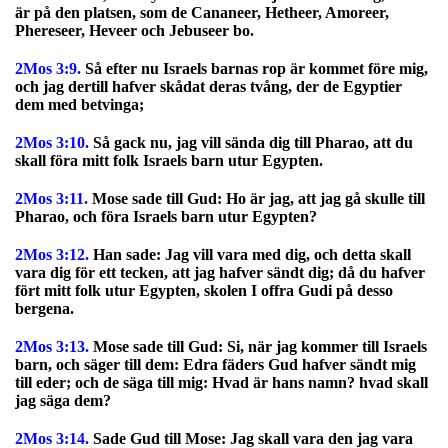
är på den platsen, som de Cananeer, Hetheer, Amoreer,
Phereseer, Heveer och Jebuseer bo.
2Mos 3:9.
Så efter nu Israels barnas rop är kommet före mig,
och jag dertill hafver skådat deras tvång, der de Egyptier
dem med betvinga;
2Mos 3:10.
Så gack nu, jag vill sända dig till Pharao, att du
skall föra mitt folk Israels barn utur Egypten.
2Mos 3:11.
Mose sade till Gud: Ho är jag, att jag gå skulle till
Pharao, och föra Israels barn utur Egypten?
2Mos 3:12.
Han sade: Jag vill vara med dig, och detta skall
vara dig för ett tecken, att jag hafver sändt dig; då du hafver
fört mitt folk utur Egypten, skolen I offra Gudi på desso
bergena.
2Mos 3:13.
Mose sade till Gud: Si, när jag kommer till Israels
barn, och säger till dem: Edra fäders Gud hafver sändt mig
till eder; och de säga till mig: Hvad är hans namn? hvad skall
jag säga dem?
2Mos 3:14.
Sade Gud till Mose: Jag skall vara den jag vara