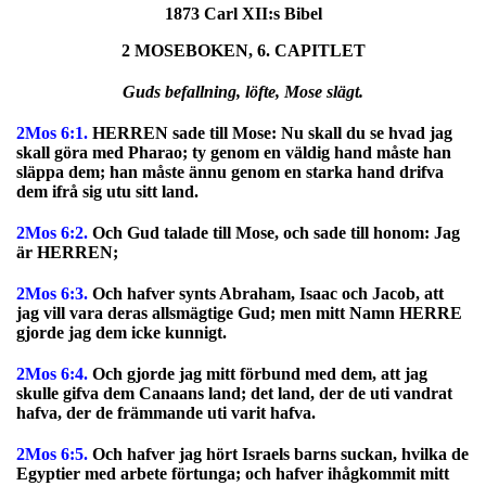
1873 Carl XII:s Bibel
2 MOSEBOKEN, 6. CAPITLET
Guds befallning, löfte, Mose slägt.
2Mos 6:1.
HERREN sade till Mose: Nu skall du se hvad jag
skall göra med Pharao; ty genom en väldig hand måste han
släppa dem; han måste ännu genom en starka hand drifva
dem ifrå sig utu sitt land.
2Mos 6:2.
Och Gud talade till Mose, och sade till honom: Jag
är HERREN;
2Mos 6:3.
Och hafver synts Abraham, Isaac och Jacob, att
jag vill vara deras allsmägtige Gud; men mitt Namn HERRE
gjorde jag dem icke kunnigt.
2Mos 6:4.
Och gjorde jag mitt förbund med dem, att jag
skulle gifva dem Canaans land; det land, der de uti vandrat
hafva, der de främmande uti varit hafva.
2Mos 6:5.
Och hafver jag hört Israels barns suckan, hvilka de
Egyptier med arbete förtunga; och hafver ihågkommit mitt