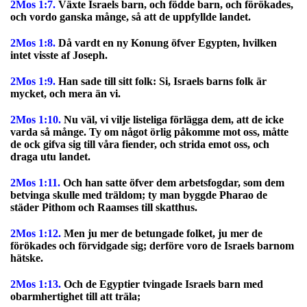
2Mos 1:7.
Växte Israels barn, och födde barn, och förökades,
och vordo ganska månge, så att de uppfyllde landet.
2Mos 1:8.
Då vardt en ny Konung öfver Egypten, hvilken
intet visste af Joseph.
2Mos 1:9.
Han sade till sitt folk: Si, Israels barns folk är
mycket, och mera än vi.
2Mos 1:10.
Nu väl, vi vilje listeliga förlägga dem, att de icke
varda så månge. Ty om något örlig påkomme mot oss, måtte
de ock gifva sig till våra fiender, och strida emot oss, och
draga utu landet.
2Mos 1:11.
Och han satte öfver dem arbetsfogdar, som dem
betvinga skulle med träldom; ty man byggde Pharao de
städer Pithom och Raamses till skatthus.
2Mos 1:12.
Men ju mer de betungade folket, ju mer de
förökades och förvidgade sig; derföre voro de Israels barnom
hätske.
2Mos 1:13.
Och de Egyptier tvingade Israels barn med
obarmhertighet till att träla;