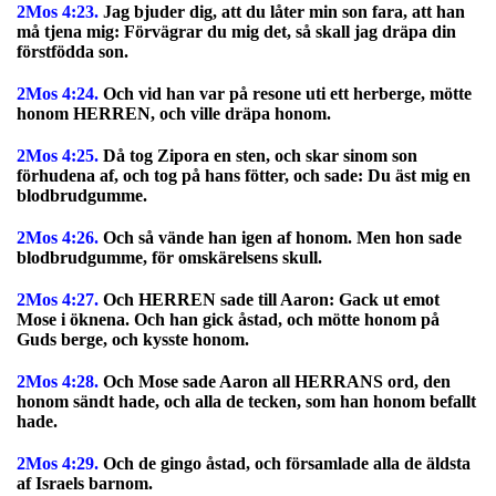
2Mos 4:23.
Jag bjuder dig, att du låter min son fara, att han
må tjena mig: Förvägrar du mig det, så skall jag dräpa din
förstfödda son.
2Mos 4:24.
Och vid han var på resone uti ett herberge, mötte
honom HERREN, och ville dräpa honom.
2Mos 4:25.
Då tog Zipora en sten, och skar sinom son
förhudena af, och tog på hans fötter, och sade: Du äst mig en
blodbrudgumme.
2Mos 4:26.
Och så vände han igen af honom. Men hon sade
blodbrudgumme, för omskärelsens skull.
2Mos 4:27.
Och HERREN sade till Aaron: Gack ut emot
Mose i öknena. Och han gick åstad, och mötte honom på
Guds berge, och kysste honom.
2Mos 4:28.
Och Mose sade Aaron all HERRANS ord, den
honom sändt hade, och alla de tecken, som han honom befallt
hade.
2Mos 4:29.
Och de gingo åstad, och församlade alla de äldsta
af Israels barnom.