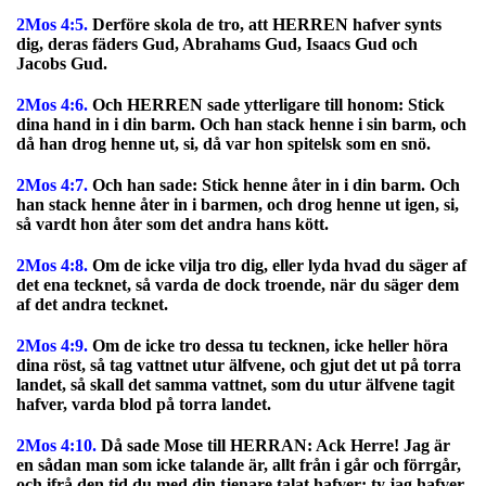
2Mos 4:5.
Derföre skola de tro, att HERREN hafver synts
dig, deras fäders Gud, Abrahams Gud, Isaacs Gud och
Jacobs Gud.
2Mos 4:6.
Och HERREN sade ytterligare till honom: Stick
dina hand in i din barm. Och han stack henne i sin barm, och
då han drog henne ut, si, då var hon spitelsk som en snö.
2Mos 4:7.
Och han sade: Stick henne åter in i din barm. Och
han stack henne åter in i barmen, och drog henne ut igen, si,
så vardt hon åter som det andra hans kött.
2Mos 4:8.
Om de icke vilja tro dig, eller lyda hvad du säger af
det ena tecknet, så varda de dock troende, när du säger dem
af det andra tecknet.
2Mos 4:9.
Om de icke tro dessa tu tecknen, icke heller höra
dina röst, så tag vattnet utur älfvene, och gjut det ut på torra
landet, så skall det samma vattnet, som du utur älfvene tagit
hafver, varda blod på torra landet.
2Mos 4:10.
Då sade Mose till HERRAN: Ack Herre! Jag är
en sådan man som icke talande är, allt från i går och förrgår,
och ifrå den tid du med din tjenare talat hafver; ty jag hafver