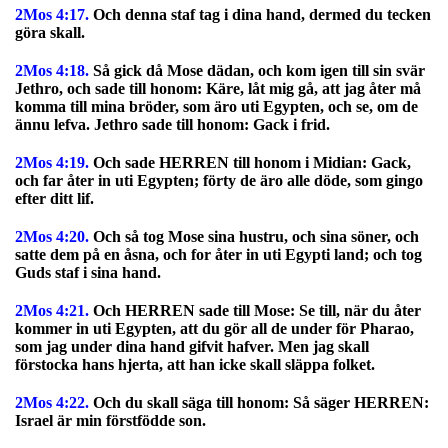
2Mos 4:17.
Och denna staf tag i dina hand, dermed du tecken
göra skall.
2Mos 4:18.
Så gick då Mose dädan, och kom igen till sin svär
Jethro, och sade till honom: Käre, låt mig gå, att jag åter må
komma till mina bröder, som äro uti Egypten, och se, om de
ännu lefva. Jethro sade till honom: Gack i frid.
2Mos 4:19.
Och sade HERREN till honom i Midian: Gack,
och far åter in uti Egypten; förty de äro alle döde, som gingo
efter ditt lif.
2Mos 4:20.
Och så tog Mose sina hustru, och sina söner, och
satte dem på en åsna, och for åter in uti Egypti land; och tog
Guds staf i sina hand.
2Mos 4:21.
Och HERREN sade till Mose: Se till, när du åter
kommer in uti Egypten, att du gör all de under för Pharao,
som jag under dina hand gifvit hafver. Men jag skall
förstocka hans hjerta, att han icke skall släppa folket.
2Mos 4:22.
Och du skall säga till honom: Så säger HERREN:
Israel är min förstfödde son.