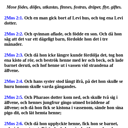
Mose födes, döljes, utkastas, finnes, fostras, dräper, flyr, giftes.
2Mos 2:1.
Och en man gick bort af Levi hus, och tog ena Levi
dotter.
2Mos 2:2.
Och qvinnan aflade, och födde en son. Och då hon
såg att det var ett dägeligt barn, fördolde hon det i tre
månader.
2Mos 2:3.
Och då hon icke längre kunde fördölja det, tog hon
ena kisto af rör, och beströk henne med ler och beck, och lade
barnet deruti, och hof henne ut i vassen vid strandena af
älfvene.
2Mos 2:4.
Och hans syster stod långt ifrå, på det hon skulle se
huru honom skulle varda gångandes.
2Mos 2:5.
Och Pharaos dotter kom ned, och skulle två sig i
älfvene, och hennes jungfrur gingo utmed bräddene af
älfvene; och då hon fick se kistona i vassenom, sände hon sina
pigo dit, och lät hemta henne;
2Mos 2:6.
Och då hon upplyckte henne, fick hon se barnet,