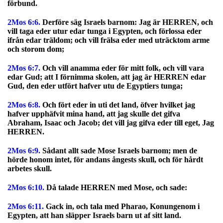
förbund.
2Mos 6:6.
Derföre säg Israels barnom: Jag är HERREN, och
vill taga eder utur edar tunga i Egypten, och förlossa eder
ifrån edar träldom; och vill frälsa eder med uträcktom arme
och storom dom;
2Mos 6:7.
Och vill anamma eder för mitt folk, och vill vara
edar Gud; att I förnimma skolen, att jag är HERREN edar
Gud, den eder utfört hafver utu de Egyptiers tunga;
2Mos 6:8.
Och fört eder in uti det land, öfver hvilket jag
hafver upphäfvit mina hand, att jag skulle det gifva
Abraham, Isaac och Jacob; det vill jag gifva eder till eget, Jag
HERREN.
2Mos 6:9.
Sådant allt sade Mose Israels barnom; men de
hörde honom intet, för andans ångests skull, och för hårdt
arbetes skull.
2Mos 6:10.
Då talade HERREN med Mose, och sade:
2Mos 6:11.
Gack in, och tala med Pharao, Konungenom i
Egypten, att han släpper Israels barn ut af sitt land.