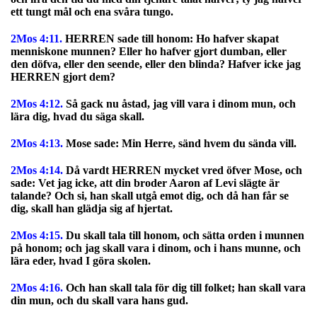
ett tungt mål och ena svåra tungo.
2Mos 4:11.
HERREN sade till honom: Ho hafver skapat
menniskone munnen? Eller ho hafver gjort dumban, eller
den döfva, eller den seende, eller den blinda? Hafver icke jag
HERREN gjort dem?
2Mos 4:12.
Så gack nu åstad, jag vill vara i dinom mun, och
lära dig, hvad du säga skall.
2Mos 4:13.
Mose sade: Min Herre, sänd hvem du sända vill.
2Mos 4:14.
Då vardt HERREN mycket vred öfver Mose, och
sade: Vet jag icke, att din broder Aaron af Levi slägte är
talande? Och si, han skall utgå emot dig, och då han får se
dig, skall han glädja sig af hjertat.
2Mos 4:15.
Du skall tala till honom, och sätta orden i munnen
på honom; och jag skall vara i dinom, och i hans munne, och
lära eder, hvad I göra skolen.
2Mos 4:16.
Och han skall tala för dig till folket; han skall vara
din mun, och du skall vara hans gud.