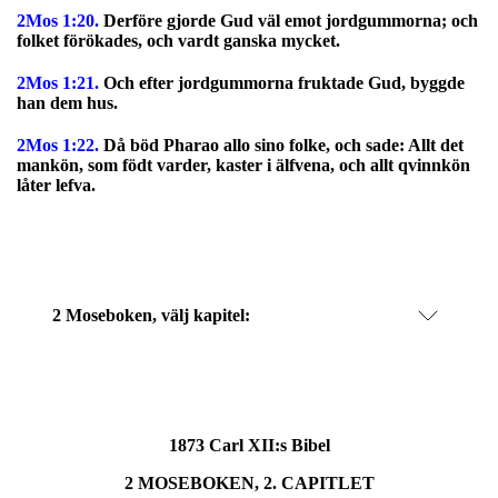
2Mos 1:20.
Derföre gjorde Gud väl emot jordgummorna; och
folket förökades, och vardt ganska mycket.
2Mos 1:21.
Och efter jordgummorna fruktade Gud, byggde
han dem hus.
2Mos 1:22.
Då böd Pharao allo sino folke, och sade: Allt det
mankön, som födt varder, kaster i älfvena, och allt qvinnkön
låter lefva.
2 Moseboken, välj kapitel:
1873 Carl XII:s Bibel
2 MOSEBOKEN, 2. CAPITLET