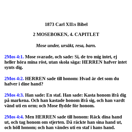
1873 Carl XII:s Bibel
2 MOSEBOKEN, 4. CAPITLET
Mose under, ursäkt, resa, barn.
2Mos 4:1.
Mose svarade, och sade: Si, de tro mig intet, ej
heller höra mina röst, utan skola säga: HERREN hafver intet
synts dig.
2Mos 4:2.
HERREN sade till honom: Hvad är det som du
hafver i dine hand?
2Mos 4:3.
Han sade: En staf. Han sade: Kasta honom ifrå dig
på markena. Och han kastade honom ifrå sig, och han vardt
vänd uti en orm; och Mose flydde för honom.
2Mos 4:4.
Men HERREN sade till honom: Räck dina hand
ut, och tag honom om stjerten. Då räckte han sina hand ut,
och höll honom; och han vändes uti en staf i hans hand.