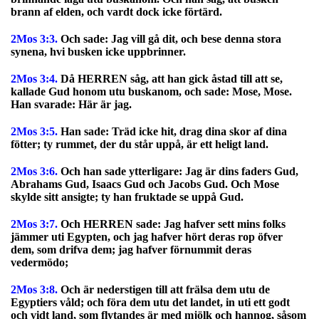
brann af elden, och vardt dock icke förtärd.
2Mos 3:3.
Och sade: Jag vill gå dit, och bese denna stora
synena, hvi busken icke uppbrinner.
2Mos 3:4.
Då HERREN såg, att han gick åstad till att se,
kallade Gud honom utu buskanom, och sade: Mose, Mose.
Han svarade: Här är jag.
2Mos 3:5.
Han sade: Träd icke hit, drag dina skor af dina
fötter; ty rummet, der du står uppå, är ett heligt land.
2Mos 3:6.
Och han sade ytterligare: Jag är dins faders Gud,
Abrahams Gud, Isaacs Gud och Jacobs Gud. Och Mose
skylde sitt ansigte; ty han fruktade se uppå Gud.
2Mos 3:7.
Och HERREN sade: Jag hafver sett mins folks
jämmer uti Egypten, och jag hafver hört deras rop öfver
dem, som drifva dem; jag hafver förnummit deras
vedermödo;
2Mos 3:8.
Och är nederstigen till att frälsa dem utu de
Egyptiers våld; och föra dem utu det landet, in uti ett godt
och vidt land, som flytandes är med mjölk och hannog, såsom