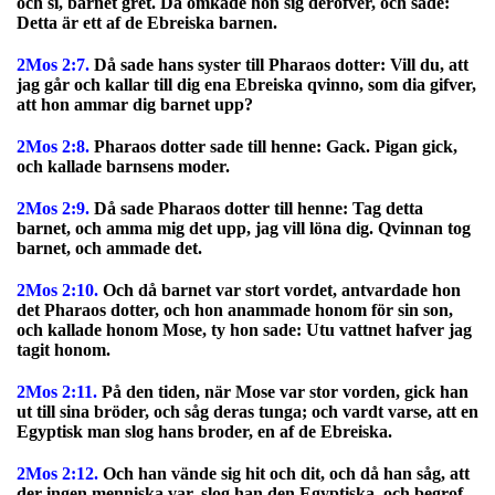
och si, barnet gret. Då ömkade hon sig deröfver, och sade:
Detta är ett af de Ebreiska barnen.
2Mos 2:7.
Då sade hans syster till Pharaos dotter: Vill du, att
jag går och kallar till dig ena Ebreiska qvinno, som dia gifver,
att hon ammar dig barnet upp?
2Mos 2:8.
Pharaos dotter sade till henne: Gack. Pigan gick,
och kallade barnsens moder.
2Mos 2:9.
Då sade Pharaos dotter till henne: Tag detta
barnet, och amma mig det upp, jag vill löna dig. Qvinnan tog
barnet, och ammade det.
2Mos 2:10.
Och då barnet var stort vordet, antvardade hon
det Pharaos dotter, och hon anammade honom för sin son,
och kallade honom Mose, ty hon sade: Utu vattnet hafver jag
tagit honom.
2Mos 2:11.
På den tiden, när Mose var stor vorden, gick han
ut till sina bröder, och såg deras tunga; och vardt varse, att en
Egyptisk man slog hans broder, en af de Ebreiska.
2Mos 2:12.
Och han vände sig hit och dit, och då han såg, att
der ingen menniska var, slog han den Egyptiska, och begrof