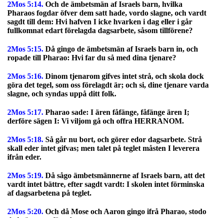
2Mos 5:14.
Och de ämbetsmän af Israels barn, hvilka
Pharaos fogdar öfver dem satt hade, vordo slagne, och vardt
sagdt till dem: Hvi hafven I icke hvarken i dag eller i går
fullkomnat edart förelagda dagsarbete, såsom tillförene?
2Mos 5:15.
Då gingo de ämbetsmän af Israels barn in, och
ropade till Pharao: Hvi far du så med dina tjenare?
2Mos 5:16.
Dinom tjenarom gifves intet strå, och skola dock
göra det tegel, som oss förelagdt är; och si, dine tjenare varda
slagne, och syndas uppå ditt folk.
2Mos 5:17.
Pharao sade: I ären fåfänge, fåfänge ären I;
derföre sägen I: Vi viljom gå och offra HERRANOM.
2Mos 5:18.
Så går nu bort, och görer edor dagsarbete. Strå
skall eder intet gifvas; men talet på teglet måsten I leverera
ifrån eder.
2Mos 5:19.
Då sågo ämbetsmännerne af Israels barn, att det
vardt intet bättre, efter sagdt vardt: I skolen intet förminska
af dagsarbetena på teglet.
2Mos 5:20.
Och då Mose och Aaron gingo ifrå Pharao, stodo