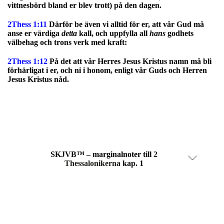
vittnesbörd bland er blev trott) på den dagen.
2Thess 1:11
Därför be även vi alltid för er, att vår Gud må
anse er värdiga
detta
kall, och uppfylla all
hans
godhets
välbehag och trons verk med kraft:
2Thess 1:12
På det att vår Herres Jesus Kristus namn må bli
förhärligat i er, och ni i honom, enligt vår Guds och Herren
Jesus Kristus nåd.
SKJVB™ – marginalnoter till
2
Thessalonikerna
kap. 1