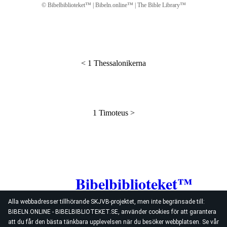
© Bibelbiblioteket™ | Bibeln.online™ | The Bible Library™
<
1 Thessalonikerna
1 Timoteus
>
Bibelbiblioteket™
Alla webbadresser tillhörande SKJVB-projektet, men inte begränsade till:
BIBELN.ONLINE - BIBELBIBLIOTEKET.SE, använder cookies för att garantera
att du får den bästa tänkbara upplevelsen när du besöker webbplatsen. Se vår