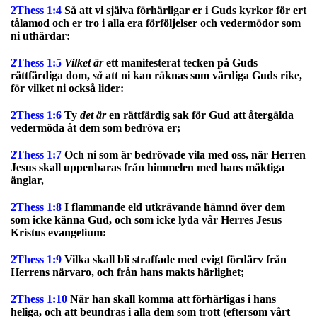
2Thess 1:4
Så att vi själva förhärligar er i Guds kyrkor för ert
tålamod och er tro i alla era förföljelser och vedermödor som
ni uthärdar:
2Thess 1:5
Vilket är
ett manifesterat tecken på Guds
rättfärdiga dom,
så
att ni kan räknas som värdiga Guds rike,
för vilket ni också lider:
2Thess 1:6
Ty
det är
en rättfärdig sak för Gud att återgälda
vedermöda åt dem som bedröva er;
2Thess 1:7
Och ni som är bedrövade vila med oss, när Herren
Jesus skall uppenbaras från himmelen med hans mäktiga
änglar,
2Thess 1:8
I flammande eld utkrävande hämnd över dem
som icke känna Gud, och som icke lyda vår Herres Jesus
Kristus evangelium:
2Thess 1:9
Vilka skall bli straffade med evigt fördärv från
Herrens närvaro, och från hans makts härlighet;
2Thess 1:10
När han skall komma att förhärligas i hans
heliga, och att beundras i alla dem som trott (eftersom vårt