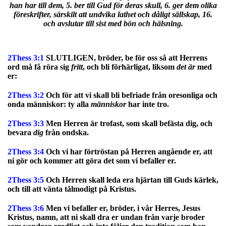
han har till dem, 5. ber till Gud för deras skull, 6. ger dem olika
föreskrifter, särskilt att undvika lathet och dåligt sällskap, 16.
och avslutar till sist med bön och hälsning.
2Thess 3:1
SLUTLIGEN, bröder, be för oss så att Herrens
ord må få röra sig
fritt
, och bli förhärligat, liksom
det är
med
er:
2Thess 3:2
Och för att vi skall bli befriade från oresonliga och
onda människor: ty alla
människor
har inte tro.
2Thess 3:3
Men Herren är trofast, som skall befästa dig, och
bevara
dig
från ondska.
2Thess 3:4
Och vi har förtröstan på Herren angående er, att
ni gör och kommer att göra det som vi befaller er.
2Thess 3:5
Och Herren skall leda era hjärtan till Guds kärlek,
och till att vänta tålmodigt på Kristus.
2Thess 3:6
Men vi befaller er, bröder, i vår Herres, Jesus
Kristus, namn, att ni skall dra er undan från varje broder