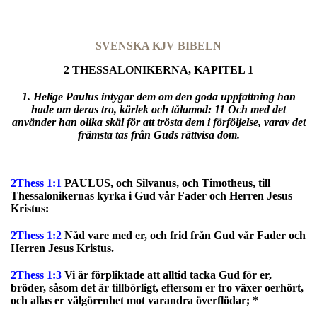
SVENSKA KJV BIBELN
2 THESSALONIKERNA, KAPITEL 1
1. Helige Paulus intygar dem om den goda uppfattning han
hade om deras tro, kärlek och tålamod: 11 Och med det
använder han olika skäl för att trösta dem i förföljelse, varav det
främsta tas från Guds rättvisa dom.
2Thess 1:1
PAULUS, och Silvanus, och Timotheus, till
Thessalonikernas kyrka i Gud vår Fader och Herren Jesus
Kristus:
2Thess 1:2
Nåd vare med er, och frid från Gud vår Fader och
Herren Jesus Kristus.
2Thess 1:3
Vi är förpliktade att alltid tacka Gud för er,
bröder, såsom det är tillbörligt, eftersom er tro växer oerhört,
och allas er välgörenhet mot varandra överflödar; *