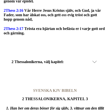
genom vår epistel.
2Thess 2:16
Vår Herre Jesus Kristus själv, och Gud, ja vår
Fader, som har älskat oss, och gett
oss
evig tröst och gott
hopp genom nåd,
2Thess 2:17
Trösta era hjärtan och befästa er i varje gott ord
och gärning.
2 Thessalonikerna
, välj kapitel:
SVENSKA KJV BIBELN
2 THESSALONIKERNA, KAPITEL 3
1. Han ber om deras böner för sig själv, 3. vittnar om den tillit