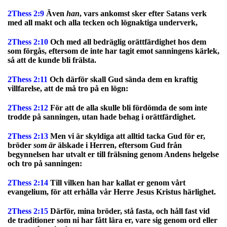
2Thess 2:9
Även
han
, vars ankomst sker efter Satans verk
med all makt och alla tecken och lögnaktiga underverk,
2Thess 2:10
Och med all bedräglig orättfärdighet hos dem
som förgås, eftersom de inte har tagit emot sanningens kärlek,
så att de kunde bli frälsta.
2Thess 2:11
Och därför skall Gud sända dem en kraftig
villfarelse, att de må tro på en lögn:
2Thess 2:12
För att de alla skulle bli fördömda de som inte
trodde på sanningen, utan hade behag i orättfärdighet.
2Thess 2:13
Men vi är skyldiga att alltid tacka Gud för er,
bröder
som är
älskade i Herren, eftersom Gud från
begynnelsen har utvalt er till frälsning genom Andens helgelse
och tro på sanningen:
2Thess 2:14
Till vilken han har kallat er genom vårt
evangelium, för att erhålla vår Herre Jesus Kristus härlighet.
2Thess 2:15
Därför, mina bröder, stå fasta, och håll fast vid
de traditioner som ni har fått lära er, vare sig genom ord eller