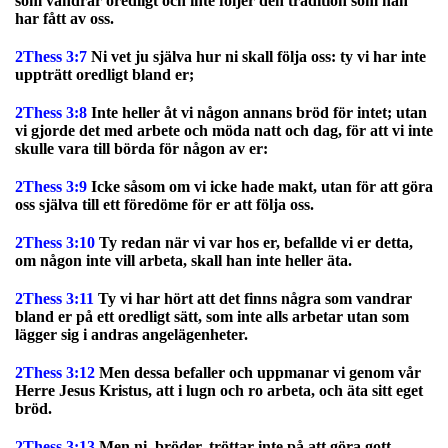
som vandrar oredligt och inte följer den tradition som han
har fått av oss.
2Thess 3:7
Ni vet ju själva hur ni skall följa oss: ty vi har inte
uppträtt oredligt bland er;
2Thess 3:8
Inte heller åt vi någon annans bröd för intet; utan
vi gjorde det med arbete och möda natt och dag, för att vi inte
skulle vara till börda för någon av er:
2Thess 3:9
Icke såsom om vi icke hade makt, utan för att göra
oss själva till ett föredöme för er att följa oss.
2Thess 3:10
Ty redan när vi var hos er, befallde vi er detta,
om någon inte vill arbeta, skall han inte heller äta.
2Thess 3:11
Ty vi har hört att det finns några som vandrar
bland er på ett oredligt sätt, som inte alls arbetar utan som
lägger sig i andras angelägenheter.
2Thess 3:12
Men dessa befaller och uppmanar vi genom vår
Herre Jesus Kristus, att i lugn och ro arbeta, och äta sitt eget
bröd.
2Thess 3:13
Men ni, bröder, tröttar inte på att göra gott.