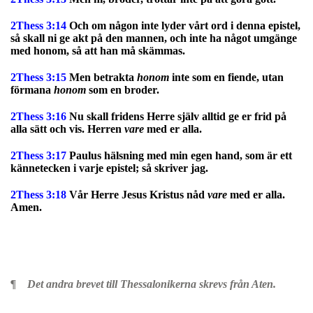
2Thess 3:14
Och om någon inte lyder vårt ord i denna epistel,
så skall ni ge akt på den mannen, och inte ha något umgänge
med honom, så att han må skämmas.
2Thess 3:15
Men betrakta
honom
inte som en fiende, utan
förmana
honom
som en broder.
2Thess 3:16
Nu skall fridens Herre själv alltid ge er frid på
alla sätt och vis. Herren
vare
med er alla.
2Thess 3:17
Paulus hälsning med min egen hand, som är ett
kännetecken i varje epistel; så skriver jag.
2Thess 3:18
Vår Herre Jesus Kristus nåd
vare
med er alla.
Amen.
¶ Det andra
brevet
till Thessalonikerna skrevs från Aten.