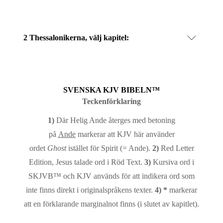
2 Thessalonikerna
, välj kapitel:
SVENSKA KJV BIBELN™
Teckenförklaring
1)
Där Helig Ande återges med betoning
på
Ande
markerar att KJV här använder
ordet
Ghost
istället för Spirit (= Ande).
2)
Red Letter
Edition, Jesus talade ord i Röd Text.
3)
Kursiva ord i
SKJVB™ och KJV används för att indikera ord som
inte finns direkt i originalspråkens texter.
4)
*
markerar
att en förklarande marginalnot finns (i slutet av kapitlet).