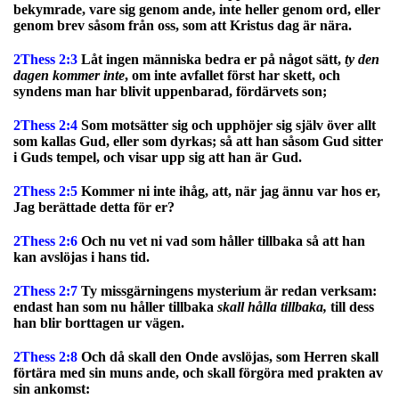
bekymrade, vare sig genom ande, inte heller genom ord, eller
genom brev såsom från oss, som att Kristus dag är nära.
2Thess 2:3
Låt ingen människa bedra er på något sätt,
ty den
dagen kommer inte
, om inte avfallet först har skett, och
syndens man har blivit uppenbarad, fördärvets son;
2Thess 2:4
Som motsätter sig och upphöjer sig själv över allt
som kallas Gud, eller som dyrkas; så att han såsom Gud sitter
i Guds tempel, och visar upp sig att han är Gud.
2Thess 2:5
Kommer ni inte ihåg, att, när jag ännu var hos er,
Jag berättade detta för er?
2Thess 2:6
Och nu vet ni vad som håller tillbaka så att han
kan avslöjas i hans tid.
2Thess 2:7
Ty missgärningens mysterium är redan verksam:
endast han som nu håller tillbaka
skall hålla tillbaka,
till dess
han blir borttagen ur vägen.
2Thess 2:8
Och då skall den Onde avslöjas, som Herren skall
förtära med sin muns ande, och skall förgöra med prakten av
sin ankomst: