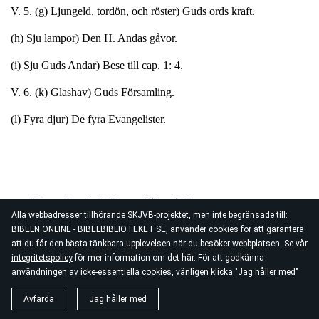
V. 5. (g) Ljungeld, tordön, och röster) Guds ords kraft.
(h) Sju lampor) Den H. Andas gåvor.
(i) Sju Guds Andar) Bese till cap. 1: 4.
V. 6. (k) Glashav) Guds Församling.
(l) Fyra djur) De fyra Evangelister.
Uppenbarelseboken
, välj kapitel:
Alla webbadresser tillhörande SKJVB-projektet, men inte begränsade till:
BIBELN.ONLINE - BIBELBIBLIOTEKET.SE, använder cookies för att garantera
att du får den bästa tänkbara upplevelsen när du besöker webbplatsen. Se vår
integritetspolicy
för mer information om det här. För att godkänna
användningen av icke-essentiella cookies, vänligen klicka "Jag håller med"
1703RV Carl XII:s Bibel
Avfärda
Jag håller med
UPPENBARELSEBOKEN, 5. CAPITLET