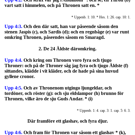
vart satt i himmelen, och på Thronen satt en. *
* Uppenb. 1: 10. * Hes. 1: 26. cap. 10: 1.
Upp 4:3.
Och den där satt, han var påseende såsom den
stenen Jaspis (c), och Sardis (d); och en regnbåge (e) var runt
omkring Thronen, påseendes såsom en Smaragd.
2. De 24 Äldste däromkring.
Upp 4:4.
Och kring om Thronen voro fyra och tjugo
Throner: och på de Throner såg jag fyra och tjugo Äldste (f)
sittandes, klädde i vit kläder, och de hade på sina huvud
gyllene cronor.
Upp 4:5.
Och av Thronenom utgingo ljungeldar, och
tordöner, och röster (g): och sju eldslampor (h) brunno för
Thronen, vilke äro de sju Guds Andar. * (i)
* Uppenb. 1: 4. cap. 3: 1. cap. 5: 6. 3.
Där framföre ett glashav, och fyra djur.
Upp 4:6.
Och fram för Thronen var såsom ett glashav * (k),