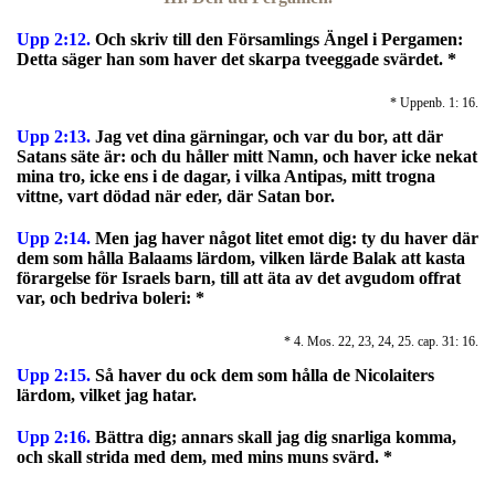
Upp 2:12.
O
ch skriv till den Församlings Ängel i Pergamen:
Detta säger han som haver det skarpa tveeggade svärdet. *
* Uppenb. 1: 16.
Upp 2:13.
Jag vet dina gärningar, och var du bor, att där
Satans säte är: och du håller mitt Namn, och haver icke nekat
mina tro, icke ens i de dagar, i vilka Antipas, mitt trogna
vittne, vart dödad när eder, där Satan bor.
Upp 2:14.
Men jag haver något litet emot dig: ty du haver där
dem som hålla Balaams lärdom, vilken lärde Balak att kasta
förargelse för Israels barn, till att äta av det avgudom offrat
var, och bedriva boleri: *
* 4. Mos. 22, 23, 24, 25. cap. 31: 16.
Upp 2:15.
Så haver du ock dem som hålla de Nicolaiters
lärdom, vilket jag hatar.
Upp 2:16.
Bättra dig; annars skall jag dig snarliga komma,
och skall strida med dem, med mins muns svärd. *