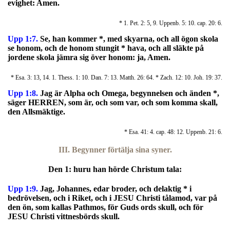
evighet: Amen.
* 1. Pet. 2: 5, 9. Uppenb. 5: 10. cap. 20: 6.
Upp 1:7.
Se, han kommer *, med skyarna, och all ögon skola
se honom, och de honom stungit * hava, och all släkte på
jordene skola jämra sig över honom: ja, Amen.
* Esa. 3: 13, 14. 1. Thess. 1: 10. Dan. 7: 13. Matth. 26: 64. * Zach. 12: 10. Joh. 19: 37.
Upp 1:8.
Jag är Alpha och Omega, begynnelsen och änden *,
säger HERREN, som är, och som var, och som komma skall,
den Allsmäktige.
* Esa. 41: 4. cap. 48: 12. Uppenb. 21: 6.
III. Begynner förtälja sina syner.
Den 1: huru han hörde Christum tala:
Upp 1:9.
Jag, Johannes, edar broder, och delaktig * i
bedrövelsen, och i Riket, och i JESU Christi tålamod, var på
den ön, som kallas Pathmos, för Guds ords skull, och för
JESU Christi vittnesbörds skull.