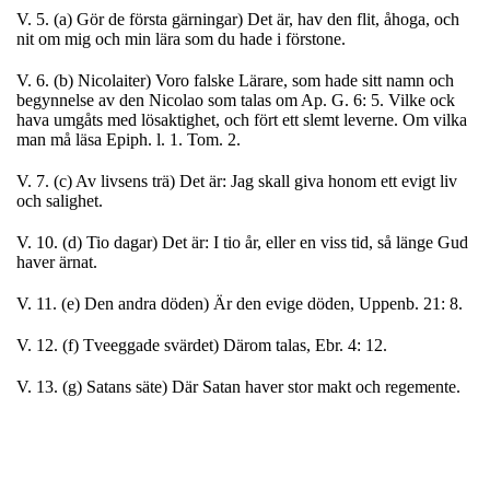
V. 5. (a) Gör de första gärningar) Det är, hav den flit, åhoga, och
nit om mig och min lära som du hade i förstone.
V. 6. (b) Nicolaiter) Voro falske Lärare, som hade sitt namn och
begynnelse av den Nicolao som talas om Ap. G. 6: 5. Vilke ock
hava umgåts med lösaktighet, och fört ett slemt leverne. Om vilka
man må läsa Epiph. l. 1. Tom. 2.
V. 7. (c) Av livsens trä) Det är: Jag skall giva honom ett evigt liv
och salighet.
V. 10. (d) Tio dagar) Det är: I tio år, eller en viss tid, så länge Gud
haver ärnat.
V. 11. (e) Den andra döden) Är den evige döden, Uppenb. 21: 8.
V. 12. (f) Tveeggade svärdet) Därom talas, Ebr. 4: 12.
V. 13. (g) Satans säte) Där Satan haver stor makt och regemente.