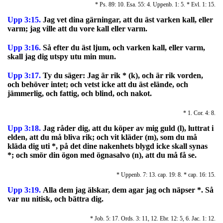
* Ps. 89: 10. Esa. 55: 4. Uppenb. 1: 5. * Evl. 1: 15.
Upp 3:15.
Jag vet dina gärningar, att du äst varken kall, eller
varm; jag ville att du vore kall eller varm.
Upp 3:16.
Så efter du äst ljum, och varken kall, eller varm,
skall jag dig utspy utu min mun.
Upp 3:17.
Ty du säger: Jag är rik * (k), och är rik vorden,
och behöver intet; och vetst icke att du äst elände, och
jämmerlig, och fattig, och blind, och nakot.
* 1. Cor. 4: 8.
Upp 3:18.
Jag råder dig, att du köper av mig guld (l), luttrat i
elden, att du må bliva rik; och vit kläder (m), som du må
kläda dig uti *, på det dine nakenhets blygd icke skall synas
*; och smör din ögon med ögnasalvo (n), att du må få se.
* Uppenb. 7: 13. cap. 19: 8. * cap. 16: 15.
Upp 3:19.
Alla dem jag älskar, dem agar jag och näpser *. Så
var nu nitisk, och bättra dig.
* Job. 5: 17. Ords. 3: 11, 12. Ebr. 12: 5, 6. Jac. 1: 12.