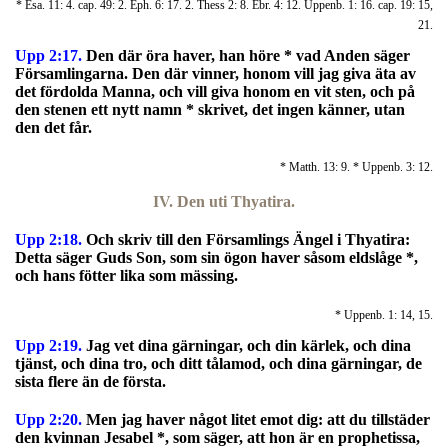
* Esa. 11: 4. cap. 49: 2. Eph. 6: 17. 2. Thess 2: 8. Ebr. 4: 12. Uppenb. 1: 16. cap. 19: 15,
21.
Upp 2:17.
Den där öra haver, han höre * vad Anden säger
Församlingarna. Den där vinner, honom vill jag giva äta av
det fördolda Manna, och vill giva honom en vit sten, och på
den stenen ett nytt namn * skrivet, det ingen känner, utan
den det får.
* Matth. 13: 9. * Uppenb. 3: 12.
IV. Den uti Thyatira.
Upp 2:18.
O
ch skriv till den Församlings Ängel i Thyatira:
Detta säger Guds Son, som sin ögon haver såsom eldslåge *,
och hans fötter lika som mässing.
* Uppenb. 1: 14, 15.
Upp 2:19.
Jag vet dina gärningar, och din kärlek, och dina
tjänst, och dina tro, och ditt tålamod, och dina gärningar, de
sista flere än de första.
Upp 2:20.
Men jag haver något litet emot dig: att du tillstäder
den kvinnan Jesabel *, som säger, att hon är en prophetissa,