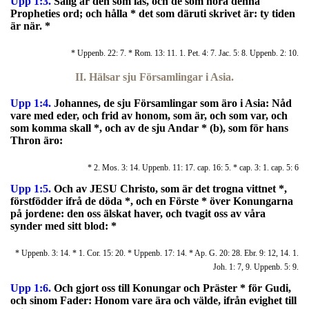
Upp 1:3.
Salig är den som läs, och de som höra denna
Propheties ord; och hålla * det som däruti skrivet är: ty tiden
är när. *
* Uppenb. 22: 7. * Rom. 13: 11. 1. Pet. 4: 7. Jac. 5: 8. Uppenb. 2: 10.
II. Hälsar sju Församlingar i Asia.
Upp 1:4.
J
ohannes, de sju Församlingar som äro i Asia: Nåd
vare med eder, och frid av honom, som är, och som var, och
som komma skall *, och av de sju Andar * (b), som för hans
Thron äro:
* 2. Mos. 3: 14. Uppenb. 11: 17. cap. 16: 5. * cap. 3: 1. cap. 5: 6
Upp 1:5.
Och av JESU Christo, som är det trogna vittnet *,
förstfödder ifrå de döda *, och en Förste * över Konungarna
på jordene: den oss älskat haver, och tvagit oss av våra
synder med sitt blod: *
* Uppenb. 3: 14. * 1. Cor. 15: 20. * Uppenb. 17: 14. * Ap. G. 20: 28. Ebr. 9: 12, 14. 1.
Joh. 1: 7, 9. Uppenb. 5: 9.
Upp 1:6.
Och gjort oss till Konungar och Präster * för Gudi,
och sinom Fader: Honom vare ära och välde, ifrån evighet till