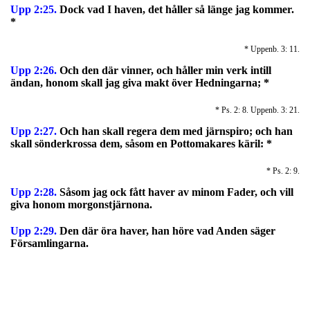
Upp 2:25.
Dock vad I haven, det håller så länge jag kommer.
*
* Uppenb. 3: 11.
Upp 2:26.
Och den där vinner, och håller min verk intill
ändan, honom skall jag giva makt över Hedningarna; *
* Ps. 2: 8. Uppenb. 3: 21.
Upp 2:27.
Och han skall regera dem med järnspiro; och han
skall sönderkrossa dem, såsom en Pottomakares käril: *
* Ps. 2: 9.
Upp 2:28.
Såsom jag ock fått haver av minom Fader, och vill
giva honom morgonstjärnona.
Upp 2:29.
Den där öra haver, han höre vad Anden säger
Församlingarna.