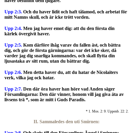
haver befunnit dem ljugare.
Upp 2:3.
Och du haver lidit och haft tålamod, och arbetat för
mitt Namns skull, och är icke trött vorden.
Upp 2:4.
Men jag haver emot dig: att du den första din
kärlek övergivit haver.
Upp 2:5.
Kom därföre ihåg varav du fallen äst, och bättra
dig, och gör de första gärningarna: var det icke sker, då
varder jag dig snarliga kommandes, och skall flytta din
ljusastaka av sitt rum, utan du bättrar dig.
Upp 2:6.
Men detta haver du, att du hatar de Nicolaiters
verk, vilka jag ock hatar.
Upp 2:7.
Den där öra haver han höre vad Anden säger
Församlingarna: Den där vinner, honom vill jag giva äta av
livsens trä *, som är mitt i Guds Paradis.
* 1. Mos. 2: 9. Uppenb. 22: 2.
II. Sammaledes den uti Smirnen:
Upp 2:8.
O
ch skriv till den Församlings Ängel i Smirnen: