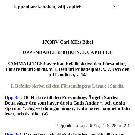
Uppenbarelseboken
, välj kapitel:
1703RV Carl XII:s Bibel
UPPENBARELSEBOKEN, 3. CAPITLET
SAMMALEDES haver han befallt skriva den Församlings
Lärare till uti Sardis, v. 1. Den uti Philadelphia, v. 7. Och den
uti Laodicea, v. 14.
I. Befalles skriva till den Församlingens Lärare i Sardis.
Upp 3:1.
OCH skriv till den Församlings Ängel i Sardis:
Detta säger den som haver de sju Guds Andar *, och de sju
stjärnor *: Jag vet dina gärningar; ty du haver namnet att du
lever, och äst död. (a)
* Uppenb. 4: 5. cap. 5: 6. * cap. 1: 16, 20. cap. 2: 1.
Upp 3:2.
Var vaken, och stärk det andra som dö vill: ty jag