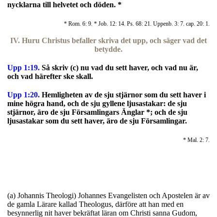
nycklarna till helvetet och döden. *
* Rom. 6: 9. * Job. 12: 14. Ps. 68: 21. Uppenb. 3: 7. cap. 20: 1.
IV. Huru Christus befaller skriva det upp, och säger vad det
betydde.
Upp 1:19.
S
å skriv (c) nu vad du sett haver, och vad nu är,
och vad härefter ske skall.
Upp 1:20.
Hemligheten av de sju stjärnor som du sett haver i
mine högra hand, och de sju gyllene ljusastakar: de sju
stjärnor, äro de sju Församlingars Änglar *; och de sju
ljusastakar som du sett haver, äro de sju Församlingar.
* Mal. 2: 7.
(a) Johannis Theologi) Johannes Evangelisten och Apostelen är av
de gamla Lärare kallad Theologus, därföre att han med en
besynnerlig nit haver bekräftat läran om Christi sanna Gudom,