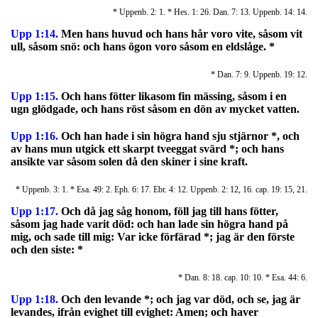
* Uppenb. 2: 1. * Hes. 1: 26. Dan. 7: 13. Uppenb. 14: 14.
Upp 1:14.
Men hans huvud och hans hår voro vite, såsom vit
ull, såsom snö: och hans ögon voro såsom en eldslåge. *
* Dan. 7: 9. Uppenb. 19: 12.
Upp 1:15.
Och hans fötter likasom fin mässing, såsom i en
ugn glödgade, och hans röst såsom en dön av mycket vatten.
Upp 1:16.
Och han hade i sin högra hand sju stjärnor *, och
av hans mun utgick ett skarpt tveeggat svärd *; och hans
ansikte var såsom solen då den skiner i sine kraft.
* Uppenb. 3: 1. * Esa. 49: 2. Eph. 6: 17. Ebr. 4: 12. Uppenb. 2: 12, 16. cap. 19: 15, 21.
Upp 1:17.
Och då jag såg honom, föll jag till hans fötter,
såsom jag hade varit död: och han lade sin högra hand på
mig, och sade till mig: Var icke förfärad *; jag är den förste
och den siste: *
* Dan. 8: 18. cap. 10: 10. * Esa. 44: 6.
Upp 1:18.
Och den levande *; och jag var död, och se, jag är
levandes, ifrån evighet till evighet: Amen; och haver