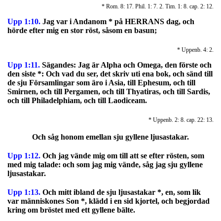
* Rom. 8: 17. Phil. 1: 7. 2. Tim. 1: 8. cap. 2: 12.
Upp 1:10.
Jag var i Andanom * på HERRANS dag, och
hörde efter mig en stor röst, såsom en basun;
* Uppenb. 4: 2.
Upp 1:11.
Sägandes: Jag är Alpha och Omega, den förste och
den siste *: Och vad du ser, det skriv uti ena bok, och sänd till
de sju Församlingar som äro i Asia, till Ephesum, och till
Smirnen, och till Pergamen, och till Thyatiras, och till Sardis,
och till Philadelphiam, och till Laodiceam.
* Uppenb. 2: 8. cap. 22: 13.
Och såg honom emellan sju gyllene ljusastakar.
Upp 1:12.
Och jag vände mig om till att se efter rösten, som
med mig talade: och som jag mig vände, såg jag sju gyllene
ljusastakar.
Upp 1:13.
Och mitt ibland de sju ljusastakar *, en, som lik
var människones Son *, klädd i en sid kjortel, och begjordad
kring om bröstet med ett gyllene bälte.