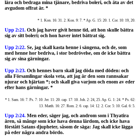
lära och bedraga mina tjänare, bedriva boleri, och äta av det
avgudom offrat är. *
* 1. Kon. 16: 31. 2. Kon. 9: 7. * Ap. G. 15: 20. 1. Cor. 10: 19, 20.
Upp 2:21.
Och jag haver givit henne tid, att hon skulle bättra
sig av sitt boleri; och hon haver intet bättrat sig.
Upp 2:22.
Se, jag skall kasta henne i sängena, och de, som
med henne hor bedriva, i stor bedrövelse, om de icke bättra
sig av sina gärningar.
Upp 2:23.
Och hennes barn skall jag döda med döden:
och
alla Församlingar skola veta, att jag är den som rannsakar
njurar och hjärtan *; och skall giva varjom och enom av eder
efter hans gärningar. *
* 1. Sam. 16: 7. Ps. 7: 10. Jer. 11: 20. cap. 17: 10. Joh. 2: 24, 25. Ap. G. 1: 24. * Ps. 62:
13. Matth. 16: 27. Rom. 2: 6. cap. 14: 12. 2. Cor. 5: 10. Gal. 6: 5.
Upp 2:24.
Men eder, säger jag, och androm som i Thyatira
ären, så månge som icke hava denna lärdom, och icke hava
förstått Satans djupheter, såsom de säga: Jag skall icke lägga
på eder några andra bördo.