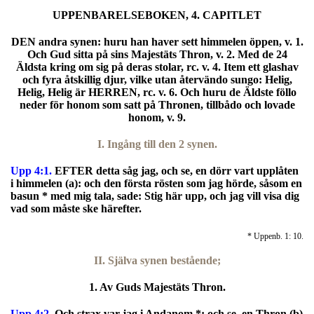
UPPENBARELSEBOKEN, 4. CAPITLET
DEN andra synen: huru han haver sett himmelen öppen, v. 1.
Och Gud sitta på sins Majestäts Thron, v. 2. Med de 24
Äldsta kring om sig på deras stolar, rc. v. 4. Item ett glashav
och fyra åtskillig djur, vilke utan återvändo sungo: Helig,
Helig, Helig är HERREN, rc. v. 6. Och huru de Äldste föllo
neder för honom som satt på Thronen, tillbådo och lovade
honom, v. 9.
I. Ingång till den 2 synen.
Upp 4:1.
EFTER detta såg jag, och se, en dörr vart upplåten
i himmelen (a): och den första rösten som jag hörde, såsom en
basun * med mig tala, sade: Stig här upp, och jag vill visa dig
vad som måste ske härefter.
* Uppenb. 1: 10.
II. Själva synen bestående;
1. Av Guds Majestäts Thron.
Upp 4:2.
O
ch strax var jag i Andanom *: och se, en Thron (b)