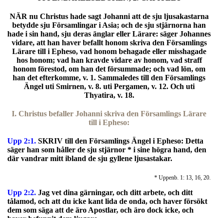
NÄR nu Christus hade sagt Johanni att de sju ljusakastarna
betydde sju Församlingar i Asia; och de sju stjärnorna han
hade i sin hand, sju deras änglar eller Lärare: säger Johannes
vidare, att han haver befallt honom skriva den Församlings
Lärare till i Epheso, vad honom behagade eller misshagade
hos honom; vad han kravde vidare av honom, vad straff
honom förestod, om han det försummade; och vad lön, om
han det efterkomme, v. 1. Sammaledes till den Församlings
Ängel uti Smirnen, v. 8. uti Pergamen, v. 12. Och uti
Thyatira, v. 18.
I. Christus befaller Johanni skriva den Församlings Lärare
till i Epheso:
Upp 2:1.
SKRIV till den Församlings Ängel i Epheso: Detta
säger han som håller de sju stjärnor * i sine högra hand, den
där vandrar mitt ibland de sju gyllene ljusastakar.
* Uppenb. 1: 13, 16, 20.
Upp 2:2.
Jag vet dina gärningar, och ditt arbete, och ditt
tålamod, och att du icke kant lida de onda, och haver försökt
dem som säga att de äro Apostlar, och äro dock icke, och