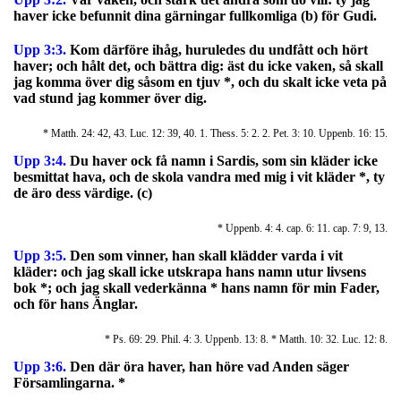
haver icke befunnit dina gärningar fullkomliga (b) för Gudi.
Upp 3:3.
Kom därföre ihåg, huruledes du undfått och hört
haver; och hålt det, och bättra dig: äst du icke vaken, så skall
jag komma över dig såsom en tjuv *, och du skalt icke veta på
vad stund jag kommer över dig.
* Matth. 24: 42, 43. Luc. 12: 39, 40. 1. Thess. 5: 2. 2. Pet. 3: 10. Uppenb. 16: 15.
Upp 3:4.
Du haver ock få namn i Sardis, som sin kläder icke
besmittat hava, och de skola vandra med mig i vit kläder *, ty
de äro dess värdige. (c)
* Uppenb. 4: 4. cap. 6: 11. cap. 7: 9, 13.
Upp 3:5.
Den som vinner, han skall klädder varda i vit
kläder: och jag skall icke utskrapa hans namn utur livsens
bok *; och jag skall vederkänna * hans namn för min Fader,
och för hans Änglar.
* Ps. 69: 29. Phil. 4: 3. Uppenb. 13: 8. * Matth. 10: 32. Luc. 12: 8.
Upp 3:6.
Den där öra haver, han höre vad Anden säger
Församlingarna. *