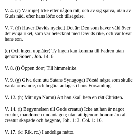
V. 4. (c) Värdige) Icke efter någon rätt, och av sig själva, utan av
Guds nåd, efter hans löfte och tillsägelse.
V. 7. (d) Haver Davids nyckel) Det är: Den som haver våld över
det eviga riket, som var betecknat med Davids rike, och var lovat
hans son.
(e) Och ingen upplåter) Ty ingen kan komma till Fadren utan
genom Sonen, Joh. 14: 6.
V. 8. (f) Öppen dörr) Till himmelrike.
V. 9. (g) Giva dem utu Satans Synagoga) Förstå några som skulle
varda omvände, och begära antagas i hans Församling.
V. 12. (h) Mitt nya Namn) Att han skall heta en rätt Christen.
V. 14. (i) Begynnelsen till Guds creatur) Icke att han är något
creatur, mandomen undantagen; utan att igenom honom äro all
creatur skapade och begynte, Joh. 1: 3. Col. 1: 16.
V. 17. (k) Rik, rc.) I andeliga måtto.