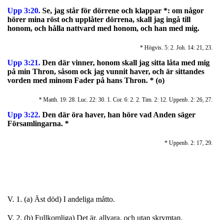
Upp 3:20.
Se, jag står för dörrene och klappar *: om någor
hörer mina röst och upplåter dörrena, skall jag ingå till
honom, och hålla nattvard med honom, och han med mig.
* Högvis. 5: 2. Joh. 14: 21, 23.
Upp 3:21.
Den där vinner, honom skall jag sitta låta med mig
på min Thron, såsom ock jag vunnit haver, och är sittandes
vorden med minom Fader på hans Thron. * (o)
* Matth. 19: 28. Luc. 22: 30. 1. Cor. 6: 2. 2. Tim. 2: 12. Uppenb. 2: 26, 27.
Upp 3:22.
Den där öra haver, han höre vad Anden säger
Församlingarna. *
* Uppenb. 2: 17, 29.
V. 1. (a) Äst död) I andeliga måtto.
V. 2. (b) Fullkomliga) Det är, allvara, och utan skrymtan.