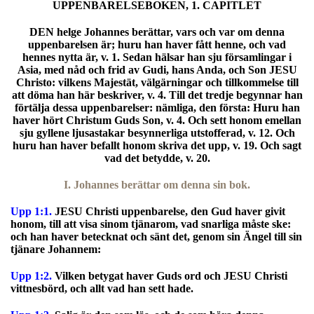
UPPENBARELSEBOKEN, 1. CAPITLET
DEN helge Johannes berättar, vars och var om denna
uppenbarelsen är; huru han haver fått henne, och vad
hennes nytta är, v. 1. Sedan hälsar han sju församlingar i
Asia, med nåd och frid av Gudi, hans Anda, och Son JESU
Christo: vilkens Majestät, välgärningar och tillkommelse till
att döma han här beskriver, v. 4. Till det tredje begynnar han
förtälja dessa uppenbarelser: nämliga, den första: Huru han
haver hört Christum Guds Son, v. 4. Och sett honom emellan
sju gyllene ljusastakar besynnerliga utstofferad, v. 12. Och
huru han haver befallt honom skriva det upp, v. 19. Och sagt
vad det betydde, v. 20.
I. Johannes berättar om denna sin bok.
Upp 1:1.
JESU Christi uppenbarelse, den Gud haver givit
honom, till att visa sinom tjänarom, vad snarliga måste ske:
och han haver betecknat och sänt det, genom sin Ängel till sin
tjänare Johannem:
Upp 1:2.
Vilken betygat haver Guds ord och JESU Christi
vittnesbörd, och allt vad han sett hade.