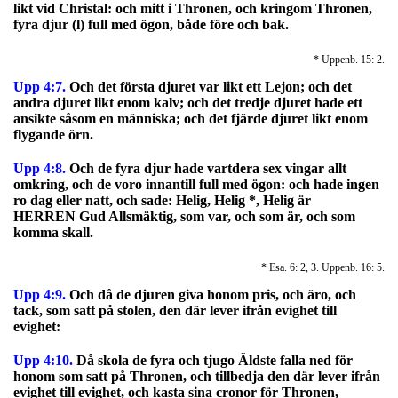
likt vid Christal: och mitt i Thronen, och kringom Thronen,
fyra djur (l) full med ögon, både före och bak.
* Uppenb. 15: 2.
Upp 4:7.
Och det första djuret var likt ett Lejon; och det
andra djuret likt enom kalv; och det tredje djuret hade ett
ansikte såsom en människa; och det fjärde djuret likt enom
flygande örn.
Upp 4:8.
Och de fyra djur hade vartdera sex vingar allt
omkring, och de voro innantill full med ögon: och hade ingen
ro dag eller natt, och sade:
Helig, Helig *, Helig är
HERREN Gud Allsmäktig, som var, och som är, och som
komma skall.
* Esa. 6: 2, 3. Uppenb. 16: 5.
Upp 4:9.
Och då de djuren giva honom pris, och äro, och
tack, som satt på stolen, den där lever ifrån evighet till
evighet:
Upp 4:10.
Då skola de fyra och tjugo Äldste falla ned för
honom som satt på Thronen, och tillbedja den där lever ifrån
evighet till evighet, och kasta sina cronor för Thronen,