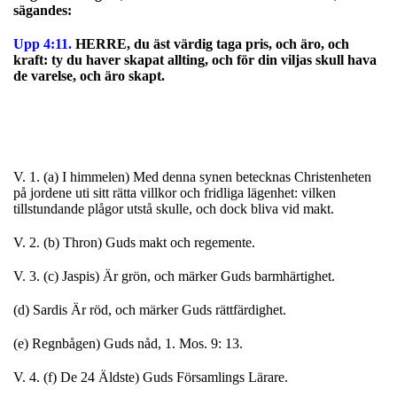
sägandes:
Upp 4:11.
HERRE, du äst värdig taga pris, och äro, och
kraft: ty du haver skapat allting, och för din viljas skull hava
de varelse, och äro skapt.
V. 1. (a) I himmelen) Med denna synen betecknas Christenheten
på jordene uti sitt rätta villkor och fridliga lägenhet: vilken
tillstundande plågor utstå skulle, och dock bliva vid makt.
V. 2. (b) Thron) Guds makt och regemente.
V. 3. (c) Jaspis) Är grön, och märker Guds barmhärtighet.
(d) Sardis Är röd, och märker Guds rättfärdighet.
(e) Regnbågen) Guds nåd, 1. Mos. 9: 13.
V. 4. (f) De 24 Äldste) Guds Församlings Lärare.