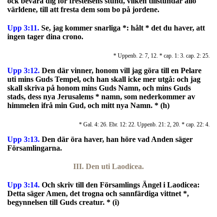
ock bevara dig för frestelsens stund, vilken tillstundar allo
världene, till att fresta dem som bo på jordene.
Upp 3:11.
Se, jag kommer snarliga *: hålt * det du haver, att
ingen tager dina crono.
* Uppenb. 2: 7, 12. * cap. 1: 3. cap. 2: 25.
Upp 3:12.
Den där vinner, honom vill jag göra till en Pelare
uti mins Guds Tempel, och han skall icke mer utgå: och jag
skall skriva på honom mins Guds Namn, och mins Guds
stads, dess nya Jerusalems * namn, som nederkommer av
himmelen ifrå min Gud, och mitt nya Namn. * (h)
* Gal. 4: 26. Ebr. 12: 22. Uppenb. 21: 2, 20. * cap. 22: 4.
Upp 3:13.
Den där öra haver, han höre vad Anden säger
Församlingarna.
III. Den uti Laodicea.
Upp 3:14.
O
ch skriv till den Församlings Ängel i Laodicea:
Detta säger Amen, det trogna och sannfärdiga vittnet *,
begynnelsen till Guds creatur. * (i)