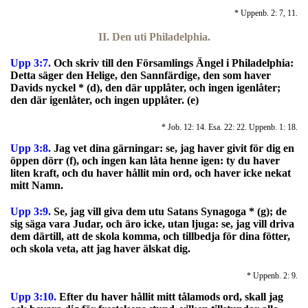
* Uppenb. 2: 7, 11.
II. Den uti Philadelphia.
Upp 3:7.
O
ch skriv till den Församlings Ängel i Philadelphia:
Detta säger den Helige, den Sannfärdige, den som haver
Davids nyckel * (d), den där upplåter, och ingen igenlåter;
den där igenlåter, och ingen upplåter. (e)
* Job. 12: 14. Esa. 22: 22. Uppenb. 1: 18.
Upp 3:8.
Jag vet dina gärningar: se, jag haver givit för dig en
öppen dörr (f), och ingen kan låta henne igen: ty du haver
liten kraft, och du haver hållit min ord, och haver icke nekat
mitt Namn.
Upp 3:9.
Se, jag vill giva dem utu Satans Synagoga * (g); de
sig säga vara Judar, och äro icke, utan ljuga: se, jag vill driva
dem därtill, att de skola komma, och tillbedja för dina fötter,
och skola veta, att jag haver älskat dig.
* Uppenb. 2: 9.
Upp 3:10.
Efter du haver hållit mitt tålamods ord, skall jag