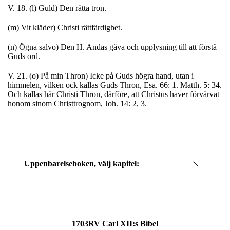
V. 18. (l) Guld) Den rätta tron.
(m) Vit kläder) Christi rättfärdighet.
(n) Ögna salvo) Den H. Andas gåva och upplysning till att förstå
Guds ord.
V. 21. (o) På min Thron) Icke på Guds högra hand, utan i
himmelen, vilken ock kallas Guds Thron, Esa. 66: 1. Matth. 5: 34.
Och kallas här Christi Thron, därföre, att Christus haver förvärvat
honom sinom Christtrognom, Joh. 14: 2, 3.
Uppenbarelseboken
, välj kapitel:
1703RV Carl XII:s Bibel