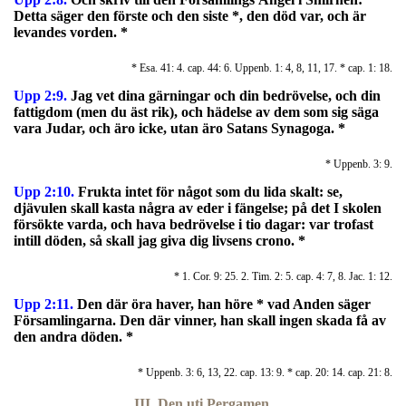
Detta säger den förste och den siste *, den död var, och är
levandes vorden. *
* Esa. 41: 4. cap. 44: 6. Uppenb. 1: 4, 8, 11, 17. * cap. 1: 18.
Upp 2:9.
Jag vet dina gärningar och din bedrövelse, och din
fattigdom (men du äst rik), och hädelse av dem som sig säga
vara Judar, och äro icke, utan äro Satans Synagoga. *
* Uppenb. 3: 9.
Upp 2:10.
Frukta intet för något som du lida skalt: se,
djävulen skall kasta några av eder i fängelse; på det I skolen
försökte varda, och hava bedrövelse i tio dagar: var trofast
intill döden, så skall jag giva dig livsens crono. *
* 1. Cor. 9: 25. 2. Tim. 2: 5. cap. 4: 7, 8. Jac. 1: 12.
Upp 2:11.
Den där öra haver, han höre * vad Anden säger
Församlingarna. Den där vinner, han skall ingen skada få av
den andra döden. *
* Uppenb. 3: 6, 13, 22. cap. 13: 9. * cap. 20: 14. cap. 21: 8.
III. Den uti Pergamen.