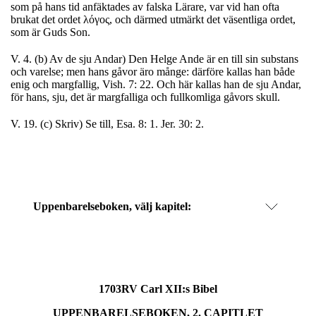
som på hans tid anfäktades av falska Lärare, var vid han ofta
brukat det ordet λόγος, och därmed utmärkt det väsentliga ordet,
som är Guds Son.
V. 4. (b) Av de sju Andar) Den Helge Ande är en till sin substans
och varelse; men hans gåvor äro månge: därföre kallas han både
enig och margfallig, Vish. 7: 22. Och här kallas han de sju Andar,
för hans, sju, det är margfalliga och fullkomliga gåvors skull.
V. 19. (c) Skriv) Se till, Esa. 8: 1. Jer. 30: 2.
Uppenbarelseboken
, välj kapitel:
1703RV Carl XII:s Bibel
UPPENBARELSEBOKEN, 2. CAPITLET