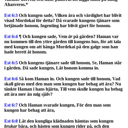
Ahasveros.*
Est 6:3
Och kungen sade, Vilken ära och värdighet har blivit
visad Mordokai för detta? Då svarade kungens tjänare som
betjänade honom, Ingenting har blivit gjort för honom.
Est 6:4
¶ Och kungen sade, Vem
är
på gården? Haman var
nu kommen till den yttre gården till kungens hus, för att tala
med kungen om att hänga Mordekai på den galge som han
hade berett åt honom.
Est 6:5
Och kungens tjänare sade till honom, Se, Haman står
i gården. Då sade kungen, Låt honom komma in.
Est 6:6
Så kom Haman in. Och kungen sade till honom, Vad
skall göras med den man som kungen har behag att ära? Nu
tänkte Haman i hans hjärta, Till vem skulle kungen ha behag
att ära mer än mig själv?
Est 6:7
Och Haman svarade kungen, För den man som
kungen har behag att ära,
Est 6:8
Låt den kungliga klädnaden hämtas som kungen
brukar
bära, och hästen som kungen rider på, och den