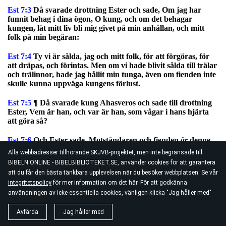
Est 7:3
Då svarade drottning Ester och sade, Om jag har
funnit behag i dina ögon, O kung, och om det behagar
kungen, låt mitt liv bli mig givet på min anhållan, och mitt
folk på min begäran:
Est 7:4
Ty vi är sålda, jag och mitt folk, för att förgöras, för
att dräpas, och förintas. Men om vi hade blivit sålda till trälar
och trälinnor, hade jag hållit min tunga, även om fienden inte
skulle kunna uppväga kungens förlust.
Est 7:5
¶ Då svarade kung Ahasveros och sade till drottning
Ester, Vem är han, och var är han, som vågar i hans hjärta
att göra så?
Est 7:6
Och Ester sade, Motståndaren och fienden
är
denne
onde Haman. Då blev Haman förskräckt inför kungen och
Alla webbadresser tillhörande SKJVB-projektet, men inte begränsade till:
drottningen.
BIBELN.ONLINE - BIBELBIBLIOTEKET.SE, använder cookies för att garantera
att du får den bästa tänkbara upplevelsen när du besöker webbplatsen. Se vår
Est 7:7
¶ Och kungen reste sig från vinbanketten i hans vrede
integritetspolicy
för mer information om det här. För att godkänna
och gick
ut i palatsets trädgård: och Haman ställde sig upp
användningen av icke-essentiella cookies, vänligen klicka "Jag håller med"
för att vädja för hans liv till drottning Ester; ty han insåg att
kungen hade bestämt ont mot honom.
Avfärda
Jag håller med
Est 7:8
Då kom kungen tillbaka från slottsträdgården till