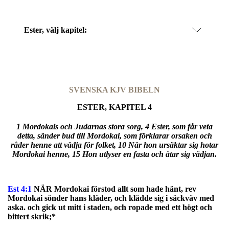
Ester
, välj kapitel:
SVENSKA KJV BIBELN
ESTER, KAPITEL 4
1 Mordokais och Judarnas stora sorg, 4 Ester, som får veta
detta, sänder bud till Mordokai, som förklarar orsaken och
råder henne att vädja för folket, 10 När hon ursäktar sig hotar
Mordokai henne, 15 Hon utlyser en fasta och åtar sig vädjan.
Est 4:1
NÄR Mordokai förstod allt som hade hänt, rev
Mordokai sönder hans kläder, och klädde sig i säckväv med
aska. och gick ut mitt i staden, och ropade med ett högt och
bittert skrik;*