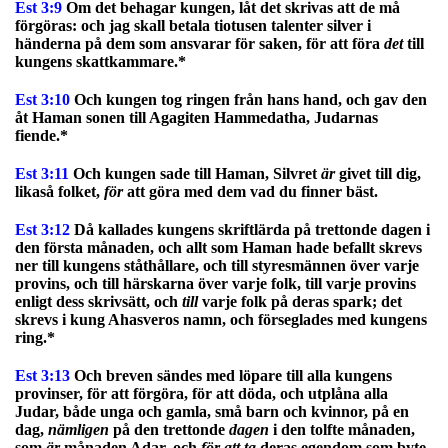
Est 3:9
Om det behagar kungen, låt det skrivas att de må
förgöras: och jag skall betala tiotusen talenter silver i
händerna på dem som ansvarar för saken, för att föra
det
till
kungens skattkammare.*
Est 3:10
Och kungen tog ringen från hans hand, och gav den
åt Haman sonen till Agagiten Hammedatha, Judarnas
fiende.*
Est 3:11
Och kungen sade till Haman, Silvret
är
givet till dig,
likaså folket,
för
att göra med dem vad du finner bäst.
Est 3:12
Då kallades kungens skriftlärda på trettonde dagen i
den första månaden, och allt som Haman hade befallt skrevs
ner till kungens ståthållare, och till styresmännen över varje
provins, och till härskarna över varje folk, till varje provins
enligt dess skrivsätt, och
till
varje folk på deras spark; det
skrevs i kung Ahasveros namn, och förseglades med kungens
ring.*
Est 3:13
Och breven sändes med löpare till alla kungens
provinser, för att förgöra, för att döda, och utplåna alla
Judar, både unga och gamla, små barn och kvinnor, på en
dag,
nämligen
på den trettonde
dagen
i den tolfte månaden,
som
är
månaden Adar, och
för att ta
deras egendom som byte.