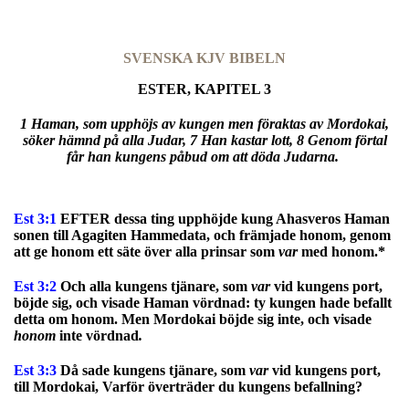
SVENSKA KJV BIBELN
ESTER, KAPITEL 3
1 Haman, som upphöjs av kungen men föraktas av Mordokai,
söker hämnd på alla Judar, 7 Han kastar lott, 8 Genom förtal
får han kungens påbud om att döda Judarna.
Est 3:1
EFTER dessa ting upphöjde kung Ahasveros Haman
sonen till Agagiten Hammedata, och främjade honom, genom
att ge honom ett säte över alla prinsar som
var
med honom.*
Est 3:2
Och alla kungens tjänare, som
var
vid kungens port,
böjde sig, och visade Haman vördnad: ty kungen hade befallt
detta om honom. Men Mordokai böjde sig inte, och visade
honom
inte vördnad
.
Est 3:3
Då sade kungens tjänare, som
var
vid kungens port,
till Mordokai, Varför överträder du kungens befallning?