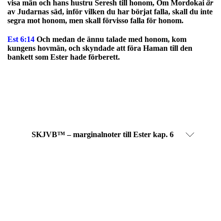
visa män och hans hustru Seresh till honom, Om Mordokai
är
av Judarnas säd, inför vilken du har börjat falla, skall du inte
segra mot honom, men skall förvisso falla för honom.
Est 6:14
Och medan de ännu talade med honom, kom
kungens hovmän, och skyndade att föra Haman till den
bankett som Ester hade förberett.
SKJVB™ – marginalnoter till Ester kap. 6