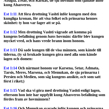
Abagta, Zetar, och Karkas, de sju hovmän som tjänade inför
kung Ahasveros,
Est 1:11
Att föra drottning Vashti inför kungen med den
kungliga kronan, för att visa folket och prinsarna hennes
skönhet: ty hon var fager att se på.
Est 1:12
Men drottning Vashti vägrade att komma på
kungens befallning genom
hans
hovmän: därför blev kungen
mycket vred, och hans vrede brann inom honom.
Est 1:13
Då sade kungen till de visa männen, som kände till
tiderna, (ty så brukade kungen göra med alla som kände
lagen och domen:
Est 1:14
Och närmast honom
var
Karsena, Setar, Admata,
Tarsis, Meres, Marsena,
och
Memukan, de sju prinsarna i
Persien och Medien, som såg kungens ansikte,
och
som satt
först i riket;)
Est 1:15
Vad ska vi göra med drottning Vashti enligt lagen,
eftersom hon inte har uppfyllt kung Ahasveros befallning som
fördes fram av hovmännen?
Est 1:16
Och Memukan svarade inför kungen och prinsarna,