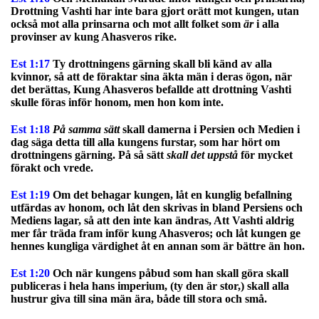
Drottning Vashti har inte bara gjort orätt mot kungen, utan
också mot alla prinsarna och mot allt folket som
är
i alla
provinser av kung Ahasveros rike.
Est 1:17
Ty drottningens gärning skall bli känd av alla
kvinnor, så att de föraktar sina äkta män i deras ögon, när
det berättas, Kung Ahasveros befallde att drottning Vashti
skulle föras inför honom, men hon kom inte.
Est 1:18
På samma sätt
skall damerna i Persien och Medien i
dag säga detta till alla kungens furstar, som har hört om
drottningens gärning. På så sätt
skall det uppstå
för mycket
förakt och vrede.
Est 1:19
Om det behagar kungen, låt en kunglig befallning
utfärdas av honom, och låt den skrivas in bland Persiens och
Mediens lagar, så att den inte kan ändras, Att Vashti aldrig
mer får träda fram inför kung Ahasveros; och låt kungen ge
hennes kungliga värdighet åt en annan som är bättre än hon.
Est 1:20
Och när kungens påbud som han skall göra skall
publiceras i hela hans imperium, (ty den är stor,) skall alla
hustrur giva till sina män ära, både till stora och små.