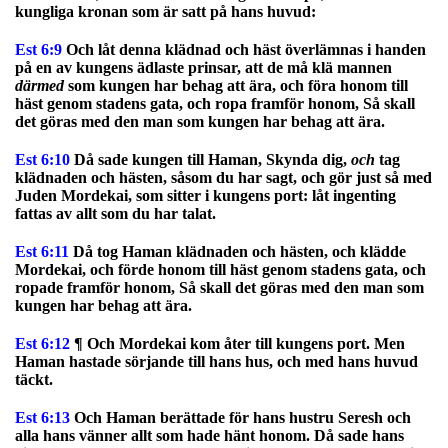
kungliga kronan som är satt på hans huvud:
Est 6:9
Och låt denna klädnad och häst överlämnas i handen
på en av kungens ädlaste prinsar, att de må klä mannen
därmed
som kungen har behag att ära, och föra honom till
häst genom stadens gata, och ropa framför honom, Så skall
det göras med den man som kungen har behag att ära.
Est 6:10
Då sade kungen till Haman, Skynda dig,
och
tag
klädnaden och hästen, såsom du har sagt, och gör just så med
Juden Mordekai, som sitter i kungens port: låt ingenting
fattas av allt som du har talat.
Est 6:11
Då tog Haman klädnaden och hästen, och klädde
Mordekai, och förde honom till häst genom stadens gata, och
ropade framför honom, Så skall det göras med den man som
kungen har behag att ära.
Est 6:12
¶ Och Mordekai kom åter till kungens port. Men
Haman hastade sörjande till hans hus, och med hans huvud
täckt.
Est 6:13
Och Haman berättade för hans hustru Seresh och
alla hans vänner allt som hade hänt honom. Då sade hans