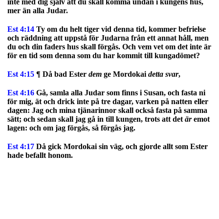
inte med dig själv att du skall komma undan i kungens hus,
mer än alla Judar.
Est 4:14
Ty om du helt tiger vid denna tid, kommer befrielse
och räddning att uppstå för Judarna från ett annat håll, men
du och din faders hus skall förgås. Och vem vet om det inte är
för en tid som denna som du har kommit till kungadömet?
Est 4:15
¶ Då bad Ester
dem
ge Mordokai
detta svar
,
Est 4:16
Gå, samla alla Judar som finns i Susan, och fasta ni
för mig, ät och drick inte på tre dagar, varken på natten eller
dagen: Jag och mina tjänarinnor skall också fasta på samma
sätt; och sedan skall jag gå in till kungen, trots att det
är
emot
lagen: och om jag förgås, så förgås jag.
Est 4:17
Då gick Mordokai sin väg, och gjorde allt som Ester
hade befallt honom.