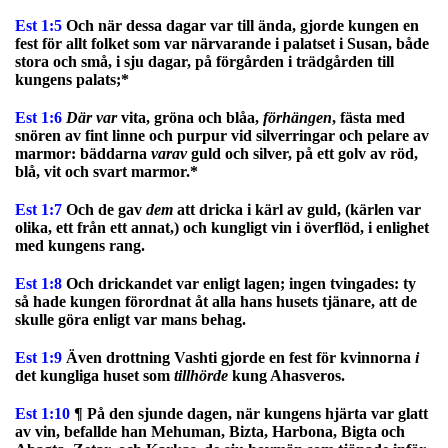
Est 1:5
Och när dessa dagar var till ända, gjorde kungen en
fest för allt folket som var närvarande i palatset i Susan, både
stora och små, i sju dagar, på förgården i trädgården till
kungens palats;*
Est 1:6
Där var
vita, gröna och blåa,
förhängen
, fästa med
snören av fint linne och purpur vid silverringar och pelare av
marmor: bäddarna
var
av
guld och silver, på ett golv av röd,
blå, vit och svart marmor.*
Est 1:7
Och de gav
dem
att dricka i kärl av guld, (kärlen var
olika, ett från ett annat,) och kungligt vin i överflöd, i enlighet
med kungens rang.
Est 1:8
Och drickandet var enligt lagen; ingen tvingades: ty
så hade kungen förordnat åt alla hans husets tjänare, att de
skulle göra enligt var mans behag.
Est 1:9
Även drottning Vashti gjorde en fest för kvinnorna
i
det kungliga huset som
tillhörde
kung Ahasveros.
Est 1:10
¶ På den sjunde dagen, när kungens hjärta var glatt
av vin, befallde han Mehuman, Bizta, Harbona, Bigta och