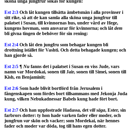
sköna unga jungfrur sökas för kungen:
Est 2:3
Och låt kungen tillsätta ämbetsmän i alla provinser i
sitt rike, så att de kan samla alla sköna unga jungfrur till
palatset i Susan, till kvinnornas hus, under vård av Hege,
kungens hovman, som ansvarar för kvinnorna; och låt
dem
bli givna tingen de behöver för sin rening:
Est 2:4
Och låt den jungfru som behagar kungen bli
drottning istället för Vashti. Och detta behagade kungen; och
han gjorde så.
Est 2:5
¶
Nu
fanns det i palatset i Susan en viss Jude, vars
namn var Mordokai, sonen till Jair, sonen till Simei, sonen till
Kish, en Benjaminit;
Est 2:6
Som hade blivit bortförd från Jerusalem i
fångenskapen som fördes bort tillsammans med Jekonja Juda
kung, vilken Nebukadnessar Babels kung hade fört bort.
Est 2:7
Och han uppfostrade Hadassa, det
vill säga
, Ester, sin
farbrors dotter: ty hon hade varken fader eller moder, och
jungfrun
var
skön och vacker; som Mordekai, när hennes
fader och moder var döda, tog till hans egen dotter.