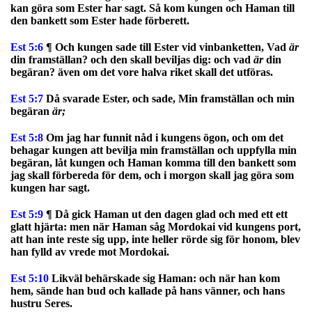
kan göra som Ester har sagt. Så kom kungen och Haman till
den bankett som Ester hade förberett.
Est 5:6
¶ Och kungen sade till Ester vid vinbanketten, Vad
är
din framställan? och den skall beviljas dig: och vad
är
din
begäran? även om det vore halva riket skall det utföras.
Est 5:7
Då svarade Ester, och sade, Min framställan och min
begäran
är
;
Est 5:8
Om jag har funnit nåd i kungens ögon, och om det
behagar kungen att bevilja min framställan och uppfylla min
begäran, låt kungen och Haman komma till den bankett som
jag skall förbereda för dem, och i morgon skall jag göra som
kungen har sagt.
Est 5:9
¶ Då gick Haman ut den dagen glad och med ett ett
glatt hjärta: men när Haman såg Mordokai vid kungens port,
att han inte reste sig upp, inte heller rörde sig för honom, blev
han fylld av vrede mot Mordokai.
Est 5:10
Likväl behärskade sig Haman: och när han kom
hem, sände han bud och kallade på hans vänner, och hans
hustru Seres.