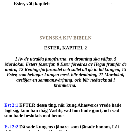
Ester
, välj kapitel:
SVENSKA KJV BIBELN
ESTER, KAPITEL 2
1 Av de utvalda jungfrurna, en drottning ska väljas, 5
Mordokai, Esters fosterfar, 8 Ester föredras av Hegai framför de
andra, 12 Reningsförfarandet och sättet att gå in till kungen, 15
Ester, som behagar kungen mest, blir drottning, 21 Mordokai,
avslöjar en sammansvärjning, och blir nedtecknad i
krönikerna.
Est 2:1
EFTER dessa ting, när kung Ahasveros vrede hade
lagt sig, kom han ihåg Vashti, vad hon hade gjort, och vad
som hade beslutats mot henne.
Est 2:2
Då sade kungens tjänare, som tjänade honom, Låt