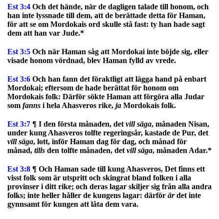
Est 3:4
Och det hände, när de dagligen talade till honom, och
han inte lyssnade till dem, att de berättade detta för Haman,
för att se om Mordokais ord skulle stå fast: ty han hade sagt
dem att han var Jude.*
Est 3:5
Och när Haman såg att Mordokai inte böjde sig, eller
visade honom vördnad, blev Haman fylld av vrede.
Est 3:6
Och han fann det föraktligt att lägga hand på enbart
Mordokai; eftersom de hade berättat för honom om
Mordokais folk: Därför sökte Haman att förgöra alla Judar
som
fanns
i hela Ahasveros rike,
ja
Mordokais folk.
Est 3:7
¶ I den första månaden, det
vill säga
, månaden Nisan,
under kung Ahasveros tolfte regeringsår, kastade de Pur, det
vill säga
, lott, inför Haman dag för dag, och månad för
månad,
tills
den tolfte månaden, det
vill säga
, månaden Adar.*
Est 3:8
¶ Och Haman sade till kung Ahasveros, Det finns ett
visst folk som är utspritt och skingrat bland folken i alla
provinser i ditt rike; och deras lagar skiljer sig från alla andra
folks; inte heller håller de kungens lagar: därför
är
det inte
gynnsamt för kungen att låta dem vara.