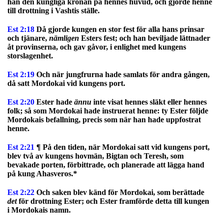
han den kungliga kronan på hennes huvud, och gjorde henne
till drottning i Vashtis ställe.
Est 2:18
Då gjorde kungen en stor fest för alla hans prinsar
och tjänare,
nämligen
Esters fest; och han beviljade lättnader
åt provinserna, och gav gåvor, i enlighet med kungens
storslagenhet.
Est 2:19
Och när jungfrurna hade samlats för andra gången,
då satt Mordokai vid kungens port.
Est 2:20
Ester hade
ännu
inte visat hennes släkt eller hennes
folk; så som Mordokai hade instruerat henne: ty Ester följde
Mordokais befallning, precis som när han hade uppfostrat
henne.
Est 2:21
¶ På den tiden, när Mordokai satt vid kungens port,
blev två av kungens hovmän, Bigtan och Teresh, som
bevakade porten, förbittrade, och planerade att lägga hand
på kung Ahasveros.*
Est 2:22
Och saken blev känd för Mordokai, som berättade
det
för drottning Ester; och Ester framförde detta till kungen
i Mordokais namn.