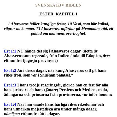
SVENSKA KJV BIBELN
ESTER, KAPITEL 1
1 Ahasveros håller kungliga fester, 10 Vasti, som blir kallad,
vägrar att komma, 13 Ahasveros, utfärdar på Memukans råd, ett
påbud om männens överhöghet.
Est 1:1
NU hände det sig i Ahasveros dagar, (detta
är
Ahasveros som regerade, från Indien ända till Etiopien,
över
etthundra tjugosju provinser:)
Est 1:2
Att
i dessa dagar, när kung Ahasveros satt på hans
rikes tron, som
var
i Shushan palatset,*
Est 1:3
I hans tredje regeringsår, gjorde han en fest för alla
hans prinsar och hans tjänare; Persiens och Mediens makt,
ädlingarna och prinsarna från provinserna,
var
inför honom:
Est 1:4
När han visade hans härliga rikes rikedomar och
hans utmärkta majestätiska ära under många dagar,
nämligen
etthundra åttio dagar.