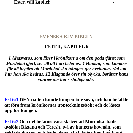
Ester
, välj kapitel:
SVENSKA KJV BIBELN
ESTER, KAPITEL 6
1 Ahasveros, som läser i krönikorna om den goda tjänst som
Mordokai gjort, ser till att han belönas, 4 Haman, som kommer
för att begära att Mordokai ska hängas, ger ovetandes råd om
hur han ska hedras, 12 Klagande över sin olycka, berättar hans
vänner om hans slutliga öde.
Est 6:1
DEN natten kunde kungen inte sova, och han befallde
att föra fram krönikornas uppteckningsbok; och de lästes
upp för kungen.
Est 6:2
Och det befanns vara skrivet att Mordokai hade
avslöjat Bigtana och Teresh, två av kungens hovmän, som
vaktade dörren, och hade planerat att lägga hand på kung