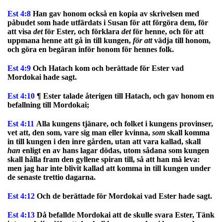
Est 4:8
Han gav honom också en kopia av skrivelsen med
påbudet som hade utfärdats i Susan för att förgöra dem, för
att visa
det
för Ester, och förklara
det
för henne, och för att
uppmana henne att gå in till kungen,
för att
vädja till honom,
och göra en begäran inför honom för hennes folk.
Est 4:9
Och Hatach kom och berättade för Ester vad
Mordokai hade sagt.
Est 4:10
¶ Ester talade återigen till Hatach, och gav honom en
befallning till Mordokai;
Est 4:11
Alla kungens tjänare, och folket i kungens provinser,
vet att, den som, vare sig man eller kvinna,
som
skall komma
in till kungen i den inre gården, utan att vara kallad, skall
han
enligt en av hans lagar dödas, utom sådana som kungen
skall hålla fram den gyllene spiran till, så att han må leva:
men jag har inte blivit kallad att komma in till kungen under
de senaste trettio dagarna.
Est 4:12
Och de berättade för Mordokai vad Ester hade sagt.
Est 4:13
Då befallde Mordokai att de skulle svara Ester, Tänk