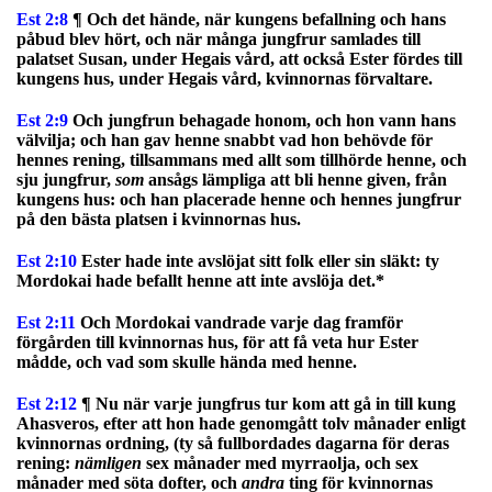
Est 2:8
¶ Och det hände, när kungens befallning och hans
påbud blev hört, och när många jungfrur samlades till
palatset Susan, under Hegais vård, att också Ester fördes till
kungens hus, under Hegais vård, kvinnornas förvaltare.
Est 2:9
Och jungfrun behagade honom, och hon vann hans
välvilja; och han gav henne snabbt vad hon behövde för
hennes rening, tillsammans med allt som tillhörde henne, och
sju jungfrur,
som
ansågs lämpliga att bli henne given, från
kungens hus: och han placerade henne och hennes jungfrur
på den bästa platsen i kvinnornas hus.
Est 2:10
Ester hade inte avslöjat sitt folk eller sin släkt: ty
Mordokai hade befallt henne att inte avslöja det.*
Est 2:11
Och Mordokai vandrade varje dag framför
förgården till kvinnornas hus, för att få veta hur Ester
mådde, och vad som skulle hända med henne.
Est 2:12
¶ Nu när varje jungfrus tur kom att gå in till kung
Ahasveros, efter att hon hade genomgått tolv månader enligt
kvinnornas ordning, (ty så fullbordades dagarna för deras
rening:
nämligen
sex månader med myrraolja, och sex
månader med söta dofter, och
andra
ting för kvinnornas