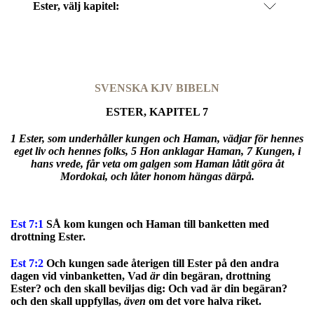
Ester
, välj kapitel:
SVENSKA KJV BIBELN
ESTER, KAPITEL 7
1 Ester, som underhåller kungen och Haman, vädjar för hennes
eget liv och hennes folks, 5 Hon anklagar Haman, 7 Kungen, i
hans vrede, får veta om galgen som Haman låtit göra åt
Mordokai, och låter honom hängas därpå.
Est 7:1
SÅ kom kungen och Haman till banketten med
drottning Ester.
Est 7:2
Och kungen sade återigen till Ester på den andra
dagen vid vinbanketten, Vad
är
din begäran, drottning
Ester? och den skall beviljas dig: Och vad är din begäran?
och den skall uppfyllas,
även
om det vore halva riket.