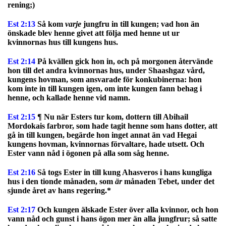
rening;)
Est 2:13
Så kom
varje
jungfru in till kungen; vad hon än
önskade blev henne givet att följa med henne ut ur
kvinnornas hus till kungens hus.
Est 2:14
På kvällen gick hon in, och på morgonen återvände
hon till det andra kvinnornas hus, under Shaashgaz vård,
kungens hovman, som ansvarade för konkubinerna: hon
kom inte in till kungen igen, om inte kungen fann behag i
henne, och kallade henne vid namn.
Est 2:15
¶ Nu när Esters tur kom, dottern till Abihail
Mordokais farbror, som hade tagit henne som hans dotter, att
gå in till kungen, begärde hon inget annat än vad Hegai
kungens hovman, kvinnornas förvaltare, hade utsett. Och
Ester vann nåd i ögonen på alla som såg henne.
Est 2:16
Så togs Ester in till kung Ahasveros i hans kungliga
hus i den tionde månaden, som
är
månaden Tebet, under det
sjunde året av hans regering.*
Est 2:17
Och kungen älskade Ester över alla kvinnor, och hon
vann nåd och gunst i hans ögon mer än alla jungfrur; så satte