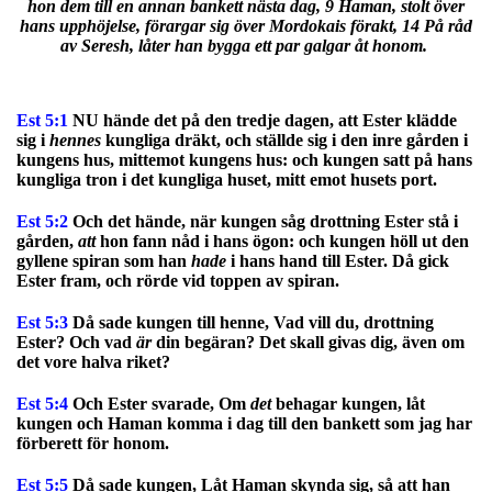
hon dem till en annan bankett nästa dag, 9 Haman, stolt över
hans upphöjelse, förargar sig över Mordokais förakt, 14 På råd
av Seresh, låter han bygga ett par galgar åt honom.
Est 5:1
NU hände det på den tredje dagen, att Ester klädde
sig i
hennes
kungliga dräkt, och ställde sig i den inre gården i
kungens hus, mittemot kungens hus: och kungen satt på hans
kungliga tron i det kungliga huset, mitt emot husets port.
Est 5:2
Och det hände, när kungen såg drottning Ester stå i
gården,
att
hon fann nåd i hans ögon: och kungen höll ut den
gyllene spiran som han
hade
i hans hand till Ester. Då gick
Ester fram, och rörde vid toppen av spiran.
Est 5:3
Då sade kungen till henne, Vad vill du, drottning
Ester? Och vad
är
din begäran? Det skall givas dig, även om
det vore halva riket?
Est 5:4
Och Ester svarade, Om
det
behagar kungen, låt
kungen och Haman komma i dag till den bankett som jag har
förberett för honom.
Est 5:5
Då sade kungen, Låt Haman skynda sig, så att han