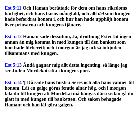
Est 5:11
Och Haman berättade för dem om hans rikedoms
härlighet, och hans barns mångfald, och allt
det
som kungen
hade befordrat honom i, och hur han hade upphöjt honom
över prinsarna och kungens tjänare.
Est 5:12
Haman sade dessutom, Ja, drottning Ester lät ingen
annan än mig komma in med kungen till den bankett som
hon hade förberett; och i morgon är jag också inbjuden
tillsammans med kungen.
Est 5:13
Ändå gagnar mig allt detta ingenting, så länge jag
ser Juden Mordekai sitta i kungens port.
Est 5:14
¶ Då sade hans hustru Seres och alla hans vänner till
honom, Låt en galge göras femtio alnar hög, och i morgon
tala du till kungen att Mordekai må hängas däri: sedan gå du
glatt in med kungen till banketten. Och saken behagade
Haman; och han lät göra galgen.