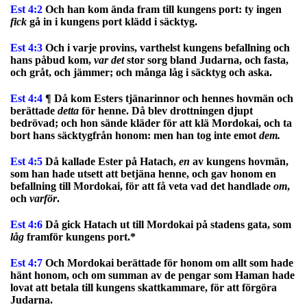
Est 4:2
Och han kom ända fram till kungens port: ty ingen
fick
gå in i kungens port klädd i säcktyg.
Est 4:3
Och i varje provins, varthelst kungens befallning och
hans påbud kom,
var det
stor sorg bland Judarna, och fasta,
och gråt, och jämmer; och många låg i säcktyg och aska.
Est 4:4
¶ Då kom Esters tjänarinnor och hennes hovmän och
berättade
detta
för henne. Då blev drottningen djupt
bedrövad; och hon sände kläder för att klä Mordokai, och ta
bort hans säcktygfrån honom: men han tog inte emot
dem
.
Est 4:5
Då kallade Ester på Hatach,
en
av kungens hovmän,
som han hade utsett att betjäna henne, och gav honom en
befallning till Mordokai, för att få veta vad det handlade
om
,
och
varför
.
Est 4:6
Då gick Hatach ut till Mordokai på stadens gata, som
låg
framför kungens port.*
Est 4:7
Och Mordokai berättade för honom om allt som hade
hänt honom, och om summan av de pengar som Haman hade
lovat att betala till kungens skattkammare, för att förgöra
Judarna.