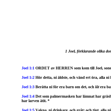
1 Joel, förklarande olika do
Joel 1:1
ORDET av HERREN som kom till Joel, sonen
Joel 1:2
Hör detta, ni äldste, och vänd ert öra, alla ni
Joel 1:3
Berätta ni för era barn om det, och
låt
era bar
Joel 1:4
Det som palmermasken har lämnat har gräsh
har larven ätit. *
Joel 1:5
Vakna, ni drinkare, och gråt; och tjut, alla n