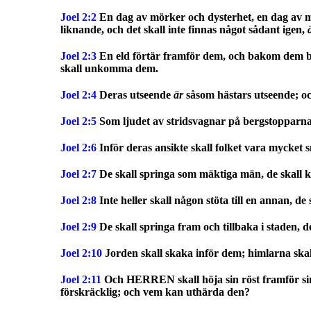
Joel 2:2
En dag av mörker och dysterhet, en dag av mo
liknande, och det skall inte finnas något sådant igen,
Joel 2:3
En eld förtär framför dem, och bakom dem br
skall unkomma dem.
Joel 2:4
Deras utseende
är
såsom hästars utseende; och
Joel 2:5
Som ljudet av stridsvagnar på bergstopparna s
Joel 2:6
Inför deras ansikte skall folket vara mycket s
Joel 2:7
De skall springa som mäktiga män, de skall k
Joel 2:8
Inte heller skall någon stöta till en annan, d
Joel 2:9
De skall springa fram och tillbaka i staden, 
Joel 2:10
Jorden skall skaka inför dem; himlarna skal
Joel 2:11
Och HERREN skall höja sin röst framför sin
förskräcklig; och vem kan uthärda den?