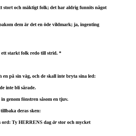
stort och mäktigt folk; det har aldrig funnits något
bakom dem är det en öde vildmark; ja, ingenting
 starkt folk redo till strid. *
n på sin väg, och de skall inte bryta sina led:
de inte bli sårade.
å in genom fönstren såsom en tjuv.
tillbaka deras sken:
ns ord: Ty HERRENS dag
är
stor och mycket