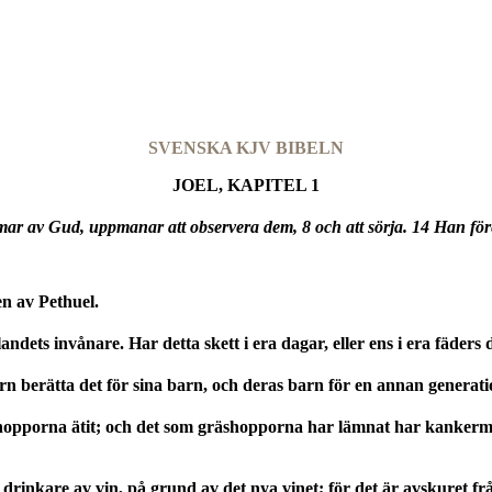
SVENSKA KJV BIBELN
JOEL, KAPITEL 1
mar av Gud, uppmanar att observera dem, 8 och att sörja. 14 Han före
 av Pethuel.
 landets invånare. Har detta skett i era dagar, eller ens i era fäders
n berätta det för sina barn, och deras barn för en annan generati
opporna ätit; och det som gräshopporna har lämnat har kankerm
i drinkare av vin, på grund av det nya vinet; för det är avskuret f