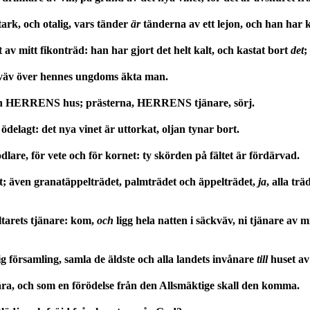
tark, och otalig, vars tänder
är
tänderna av ett lejon, och han har k
v mitt fikonträd: han har gjort det helt kalt, och kastat bort
det
;
väv över hennes ungdoms äkta man.
från HERRENS hus; prästerna, HERRENS tjänare, sörj.
 ödelagt: det nya vinet är uttorkat, oljan tynar bort.
odlare, för vete och för kornet: ty skörden på fältet är fördärvad.
rt; även granatäppelträdet, palmträdet och äppelträdet,
ja
, alla tr
altarets tjänare: kom,
och
ligg hela natten i säckväv, ni tjänare av m
g församling, samla de äldste och alla landets invånare
till
huset a
ra, och som en förödelse från den Allsmäktige skall den komma.