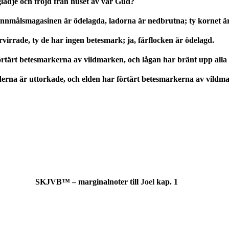
glädje och fröjd från huset av vår Gud?
nnmålsmagasinen är ödelagda, ladorna är nedbrutna; ty kornet är 
irrade, ty de har ingen betesmark; ja, fårflocken är ödelagd.
örtärt betesmarkerna av vildmarken, och lågan har bränt upp alla t
loderna är uttorkade, och elden har förtärt betesmarkerna av vildm
SKJVB™ – marginalnoter till
Joel
kap. 1