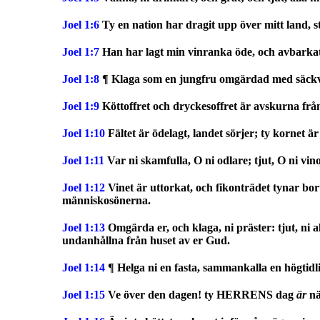
Joel 1:6
Ty en nation har dragit upp över mitt land, s
Joel 1:7
Han har lagt min vinranka öde, och avbarkat a
Joel 1:8
¶ Klaga som en jungfru omgärdad med säck
Joel 1:9
Köttoffret och dryckesoffret är avskurna 
Joel 1:10
Fältet är ödelagt, landet sörjer; ty kornet är
Joel 1:11
Var ni skamfulla, O ni odlare; tjut, O ni vin
Joel 1:12
Vinet är uttorkat, och fikonträdet tynar bo
människosönerna.
Joel 1:13
Omgärda er, och klaga, ni präster: tjut, ni 
undanhållna från huset av er Gud.
Joel 1:14
¶ Helga ni en fasta, sammankalla en högtidli
Joel 1:15
Ve över den dagen! ty HERRENS dag
är
nä