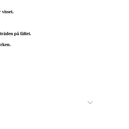
visset.
räden på fältet.
arken.