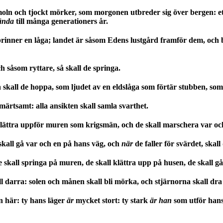
ln och tjockt mörker, som morgonen utbreder sig över bergen: ett 
ända
till många generationers år.
inner en låga; landet är såsom Edens lustgård framför dem, och 
 såsom ryttare, så skall de springa.
kall de hoppa, som ljudet av en eldslåga som förtär stubben, som ett
märtsamt: alla ansikten skall samla svarthet.
lättra uppför muren som krigsmän, och de skall marschera var och e
e skall gå var och en på hans väg, och
när
de faller för svärdet, skall 
de skall springa på muren, de skall klättra upp på husen, de skall g
l darra: solen och månen skall bli mörka, och stjärnorna skall dra 
 här: ty hans läger
är
mycket stort: ty stark
är han
som utför ha