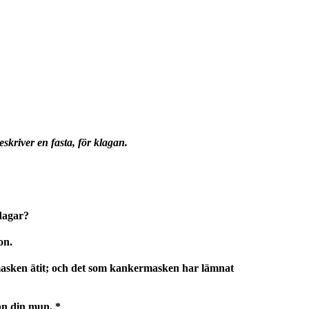
skriver en fasta, för klagan.
 dagar?
on.
asken ätit; och det som kankermasken har lämnat
rån din mun. *