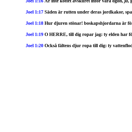
Joel 1:16
Är inte köttet avskuret inför våra ögon,
ja
, 
Joel 1:17
Säden är rutten under deras jordkakor, spa
Joel 1:18
Hur djuren stönar! boskapshjordarna är förv
Joel 1:19
O HERRE, till dig ropar jag: ty elden har f
Joel 1:20
Också fältens djur ropa till dig: ty vattenf