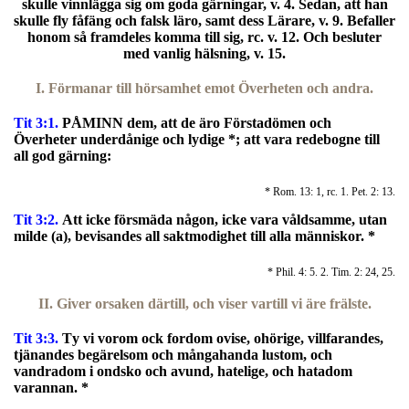
skulle vinnlägga sig om goda gärningar, v. 4. Sedan, att han
skulle fly fåfäng och falsk läro, samt dess Lärare, v. 9. Befaller
honom så framdeles komma till sig, rc. v. 12. Och besluter
med vanlig hälsning, v. 15.
I. Förmanar till hörsamhet emot Överheten och andra.
Tit 3:1.
PÅMINN dem, att de äro Förstadömen och
Överheter underdånige och lydige *; att vara redebogne till
all god gärning:
* Rom. 13: 1, rc. 1. Pet. 2: 13.
Tit 3:2.
Att icke försmäda någon, icke vara våldsamme, utan
milde (a), bevisandes all saktmodighet till alla människor. *
* Phil. 4: 5. 2. Tim. 2: 24, 25.
II. Giver orsaken därtill, och viser vartill vi äre frälste.
Tit 3:3.
T
y vi vorom ock fordom ovise, ohörige, villfarandes,
tjänandes begärelsom och mångahanda lustom, och
vandradom i ondsko och avund, hatelige, och hatadom
varannan. *