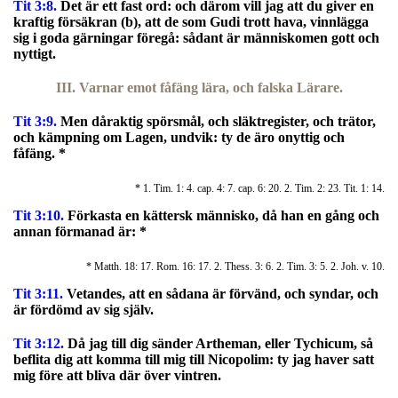
Tit 3:8.
Det är ett fast ord:
och därom vill jag att du giver en
kraftig försäkran (b), att de som Gudi trott hava, vinnlägga
sig i goda gärningar föregå: sådant är människomen gott och
nyttigt.
III. Varnar emot fåfäng lära, och falska Lärare.
Tit 3:9.
M
en dåraktig spörsmål, och släktregister, och trätor,
och kämpning om Lagen, undvik: ty de äro onyttig och
fåfäng. *
* 1. Tim. 1: 4. cap. 4: 7. cap. 6: 20. 2. Tim. 2: 23. Tit. 1: 14.
Tit 3:10.
Förkasta en kättersk människo, då han en gång och
annan förmanad är: *
* Matth. 18: 17. Rom. 16: 17. 2. Thess. 3: 6. 2. Tim. 3: 5. 2. Joh. v. 10.
Tit 3:11.
Vetandes, att en sådana är förvänd, och syndar, och
är fördömd av sig själv.
Tit 3:12.
Då jag till dig sänder Artheman, eller Tychicum, så
beflita dig att komma till mig till Nicopolim: ty jag haver satt
mig före att bliva där över vintren.