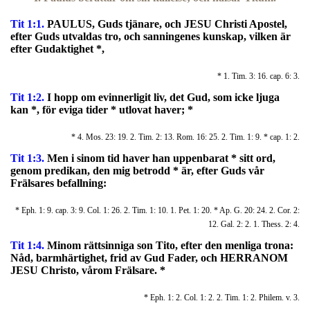
Tit 1:1.
PAULUS, Guds tjänare, och JESU Christi Apostel,
efter Guds utvaldas tro, och sanningenes kunskap, vilken är
efter Gudaktighet *,
* 1. Tim. 3: 16. cap. 6: 3.
Tit 1:2.
I hopp om evinnerligit liv, det Gud, som icke ljuga
kan *, för eviga tider * utlovat haver; *
* 4. Mos. 23: 19. 2. Tim. 2: 13. Rom. 16: 25. 2. Tim. 1: 9. * cap. 1: 2.
Tit 1:3.
Men i sinom tid haver han uppenbarat * sitt ord,
genom predikan, den mig betrodd * är, efter Guds vår
Frälsares befallning:
* Eph. 1: 9. cap. 3: 9. Col. 1: 26. 2. Tim. 1: 10. 1. Pet. 1: 20. * Ap. G. 20: 24. 2. Cor. 2:
12. Gal. 2: 2. 1. Thess. 2: 4.
Tit 1:4.
Minom rättsinniga son Tito, efter den menliga trona:
Nåd, barmhärtighet, frid av Gud Fader, och HERRANOM
JESU Christo, vårom Frälsare. *
* Eph. 1: 2. Col. 1: 2. 2. Tim. 1: 2. Philem. v. 3.