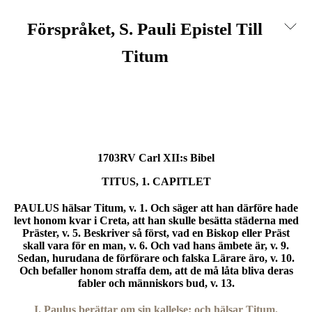
Förspråket,
S. Pauli Epistel Till
Titum
1703RV Carl XII:s Bibel
TITUS, 1. CAPITLET
PAULUS hälsar Titum, v. 1. Och säger att han därföre hade
levt honom kvar i Creta, att han skulle besätta städerna med
Präster, v. 5. Beskriver så först, vad en Biskop eller Präst
skall vara för en man, v. 6. Och vad hans ämbete är, v. 9.
Sedan, hurudana de förförare och falska Lärare äro, v. 10.
Och befaller honom straffa dem, att de må låta bliva deras
fabler och människors bud, v. 13.
I. Paulus berättar om sin kallelse; och hälsar Titum.