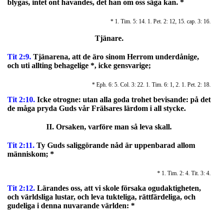
blygas, intet ont havandes, det han om oss säga kan. *
* 1. Tim. 5: 14. 1. Pet. 2: 12, 15. cap. 3: 16.
Tjänare.
Tit 2:9.
Tjänarena, att de äro sinom Herrom underdånige,
och uti allting behagelige *, icke gensvarige;
* Eph. 6: 5. Col. 3: 22. 1. Tim. 6: 1, 2. 1. Pet. 2: 18.
Tit 2:10.
Icke otrogne: utan alla goda trohet bevisande: på det
de måga pryda Guds vår Frälsares lärdom i all stycke.
II. Orsaken, varföre man så leva skall.
Tit 2:11.
Ty Guds saliggörande nåd är uppenbarad allom
människom; *
* 1. Tim. 2: 4. Tit. 3: 4.
Tit 2:12.
Lärandes oss, att vi skole försaka ogudaktigheten,
och världsliga lustar, och leva tukteliga, rättfärdeliga, och
gudeliga i denna nuvarande världen: *