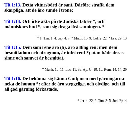
Tit 1:13.
Detta vittnesbörd är sant. Därföre straffa dem
skarpliga, att de äro sunde i trone;
Tit 1:14.
Och icke akta på de Judiska fabler *, och
människors bud *, som sig draga ifrå sanningen. *
* 1. Tim. 1: 4. cap. 4: 7. * Matth. 15: 9. Col. 2: 22. * Esa. 29: 13.
Tit 1:15.
Dem som rene äro (b), äro allting ren: men dem
besmittadom och otrognom, är intet rent *; utan både deras
sinne och samvet är besmittat.
* Matth. 15: 11. Luc. 11: 39. Ap. G. 10: 15. Rom. 14: 14, 20.
Tit 1:16.
De bekänna sig känna Gud; men med gärningarna
neka de honom *: efter de äro styggelige, och olydige, och till
all god gärning förkastade.
* Jer. 4: 22. 2. Tim. 3: 5. Jud. Ep. 4.