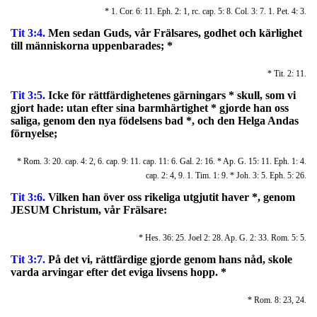
* 1. Cor. 6: 11. Eph. 2: 1, rc. cap. 5: 8. Col. 3: 7. 1. Pet. 4: 3.
Tit 3:4.
Men sedan Guds, vår Frälsares, godhet och kärlighet
till människorna uppenbarades; *
* Tit. 2: 11.
Tit 3:5.
Icke för rättfärdighetenes gärningars * skull, som vi
gjort hade: utan efter sina barmhärtighet * gjorde han oss
saliga, genom den nya födelsens bad *, och den Helga Andas
förnyelse;
* Rom. 3: 20. cap. 4: 2, 6. cap. 9: 11. cap. 11: 6. Gal. 2: 16. * Ap. G. 15: 11. Eph. 1: 4.
cap. 2: 4, 9. 1. Tim. 1: 9. * Joh. 3: 5. Eph. 5: 26.
Tit 3:6.
Vilken han över oss rikeliga utgjutit haver *, genom
JESUM Christum, vår Frälsare:
* Hes. 36: 25. Joel 2: 28. Ap. G. 2: 33. Rom. 5: 5.
Tit 3:7.
På det vi, rättfärdige gjorde genom hans nåd, skole
varda arvingar efter det eviga livsens hopp. *
* Rom. 8: 23, 24.