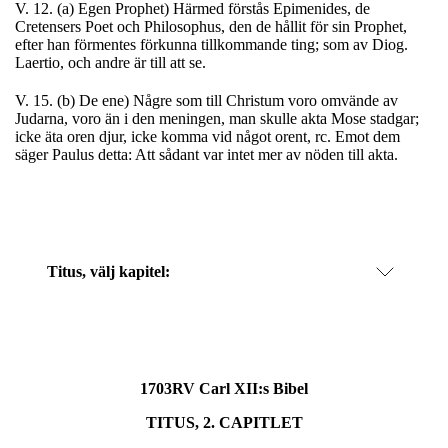
V. 12. (a) Egen Prophet) Härmed förstås Epimenides, de
Cretensers Poet och Philosophus, den de hållit för sin Prophet,
efter han förmentes förkunna tillkommande ting; som av Diog.
Laertio, och andre är till att se.
V. 15. (b) De ene) Någre som till Christum voro omvände av
Judarna, voro än i den meningen, man skulle akta Mose stadgar;
icke äta oren djur, icke komma vid något orent, rc. Emot dem
säger Paulus detta: Att sådant var intet mer av nöden till akta.
Titus
, välj kapitel:
1703RV Carl XII:s Bibel
TITUS, 2. CAPITLET