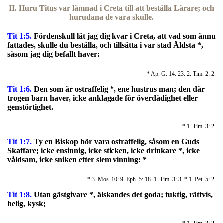
II. Huru Titus var lämnad i Creta till att beställa Lärare; och
hurudana de vara skulle.
Tit 1:5.
F
ördenskull lät jag dig kvar i Creta, att vad som ännu
fattades, skulle du beställa, och tillsätta i var stad Äldsta *,
såsom jag dig befallt haver:
* Ap. G. 14: 23. 2. Tim. 2: 2.
Tit 1:6.
Den som är ostraffelig *, ene hustrus man; den där
trogen barn haver, icke anklagade för överdådighet eller
genstörtighet.
* 1. Tim. 3: 2.
Tit 1:7.
Ty en Biskop bör vara ostraffelig, såsom en Guds
Skaffare; icke ensinnig, icke sticken, icke drinkare *, icke
våldsam, icke sniken efter slem vinning: *
* 3. Mos. 10: 9. Eph. 5: 18. 1. Tim. 3: 3. * 1. Pet. 5: 2.
Tit 1:8.
Utan gästgivare *, älskandes det goda; tuktig, rättvis,
helig, kysk;