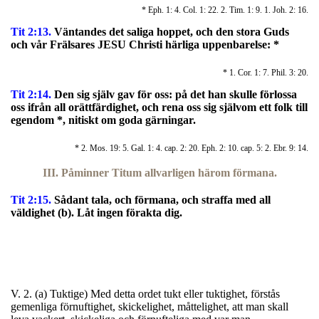
* Eph. 1: 4. Col. 1: 22. 2. Tim. 1: 9. 1. Joh. 2: 16.
Tit 2:13.
Väntandes det saliga hoppet, och den stora Guds
och vår Frälsares JESU Christi härliga uppenbarelse: *
* 1. Cor. 1: 7. Phil. 3: 20.
Tit 2:14.
Den sig själv gav för oss: på det han skulle förlossa
oss ifrån all orättfärdighet, och rena oss sig självom ett folk till
egendom *, nitiskt om goda gärningar.
* 2. Mos. 19: 5. Gal. 1: 4. cap. 2: 20. Eph. 2: 10. cap. 5: 2. Ebr. 9: 14.
III. Påminner Titum allvarligen härom förmana.
Tit 2:15.
S
ådant tala, och förmana, och straffa med all
väldighet (b). Låt ingen förakta dig.
V. 2. (a) Tuktige) Med detta ordet tukt eller tuktighet, förstås
gemenliga förnuftighet, skickelighet, måttelighet, att man skall