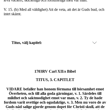
leva vackert, skickeliga och förnufteliga med var man.
V. 15. (b) Med all väldighet) Att de veta, att det är Guds bud, och
intet skämt.
Titus
, välj kapitel:
1703RV Carl XII:s Bibel
TITUS, 3. CAPITLET
VIDARE befaller han honom förmana till hörsamhet emot
Överheten, och till alla goda gärningar, v. 1. Särdeles till
mildhet och saktmodighet emot var man, v. 2. Ty de hade
fordom varit ovettige och ogudaktige, v. 3. Men nu voro de av
Guds nåd salige gjorde genom dopet för Christi skull, att de