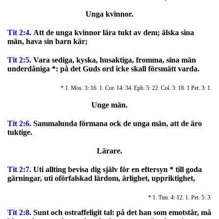
Unga kvinnor.
Tit 2:4.
Att de unga kvinnor lära tukt av dem; älska sina
män, hava sin barn kär;
Tit 2:5.
Vara sediga, kyska, husaktiga, fromma, sina män
underdåniga *:
på det Guds ord icke skall försmätt varda.
* 1. Mos. 3: 16. 1. Cor. 14: 34. Eph. 5: 22. Col. 3: 18. 1 Pet. 3: 1.
Unge män.
Tit 2:6.
Sammalunda förmana ock de unga män, att de äro
tuktige.
Lärare.
Tit 2:7.
Uti allting bevisa dig själv för en eftersyn * till goda
gärningar, uti oförfalskad lärdom, ärlighet, uppriktighet,
* 1. Tim. 4: 12. 1. Pet. 5: 3.
Tit 2:8.
Sunt och ostraffeligit tal: på det han som emotstår, må