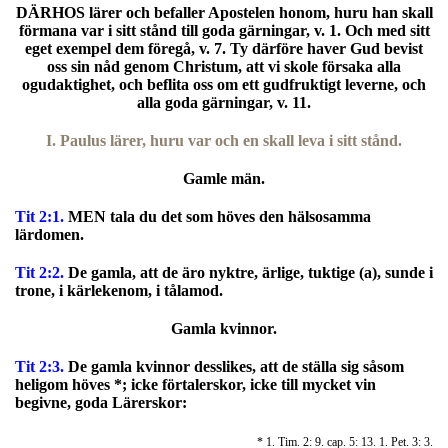
DÄRHOS lärer och befaller Apostelen honom, huru han skall
förmana var i sitt stånd till goda gärningar, v. 1. Och med sitt
eget exempel dem föregå, v. 7. Ty därföre haver Gud bevist
oss sin nåd genom Christum, att vi skole försaka alla
ogudaktighet, och beflita oss om ett gudfruktigt leverne, och
alla goda gärningar, v. 11.
I. Paulus lärer, huru var och en skall leva i sitt stånd.
Gamle män.
Tit 2:1.
MEN tala du det som höves den hälsosamma
lärdomen.
Tit 2:2.
De gamla, att de äro nyktre, ärlige, tuktige (a), sunde i
trone, i kärlekenom, i tålamod.
Gamla kvinnor.
Tit 2:3.
De gamla kvinnor desslikes, att de ställa sig såsom
heligom höves *; icke förtalerskor, icke till mycket vin
begivne, goda Lärerskor:
* 1. Tim. 2: 9. cap. 5: 13. 1. Pet. 3: 3.