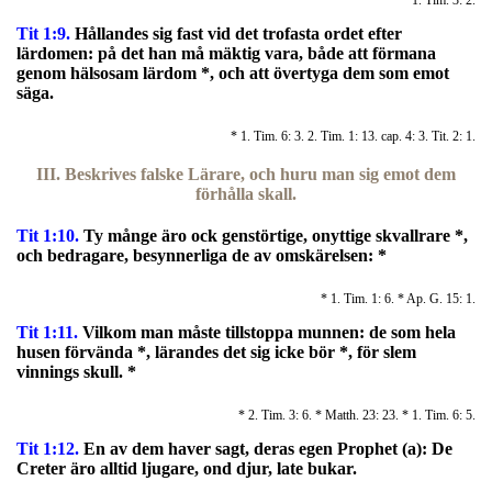
* 1. Tim. 3: 2.
Tit 1:9.
Hållandes sig fast vid det trofasta ordet efter
lärdomen: på det han må mäktig vara, både att förmana
genom hälsosam lärdom *, och att övertyga dem som emot
säga.
* 1. Tim. 6: 3. 2. Tim. 1: 13. cap. 4: 3. Tit. 2: 1.
III. Beskrives falske Lärare, och huru man sig emot dem
förhålla skall.
Tit 1:10.
Ty månge äro ock genstörtige, onyttige skvallrare *,
och bedragare, besynnerliga de av omskärelsen: *
* 1. Tim. 1: 6. * Ap. G. 15: 1.
Tit 1:11.
Vilkom man måste tillstoppa munnen: de som hela
husen förvända *, lärandes det sig icke bör *, för slem
vinnings skull. *
* 2. Tim. 3: 6. * Matth. 23: 23. * 1. Tim. 6: 5.
Tit 1:12.
En av dem haver sagt, deras egen Prophet (a): De
Creter äro alltid ljugare, ond djur, late bukar.