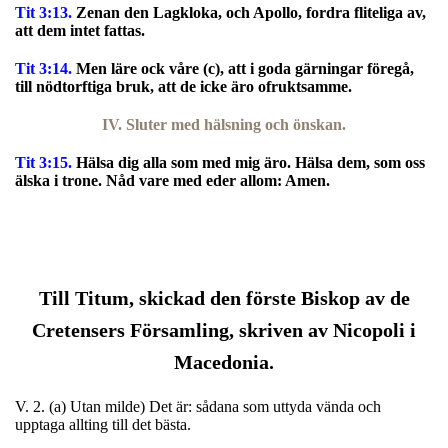
Tit 3:13.
Zenan den Lagkloka, och Apollo, fordra fliteliga av,
att dem intet fattas.
Tit 3:14.
Men läre ock våre (c), att i goda gärningar föregå,
till nödtorftiga bruk, att de icke äro ofruktsamme.
IV. Sluter med hälsning och önskan.
Tit 3:15.
Hälsa dig alla som med mig äro. Hälsa dem, som oss
älska i trone. Nåd vare med eder allom: Amen.
Till Titum, skickad den förste Biskop av de
Cretensers Församling, skriven av Nicopoli i
Macedonia.
V. 2. (a) Utan milde) Det är: sådana som uttyda vända och
upptaga allting till det bästa.