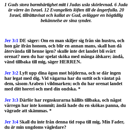
1 Guds stora barmhärtighet mitt i Judas usla skörlevnad. 6 Juda
är värre än Israel. 12 Evangeliets löften till de ångerfulla. 20
Israel, tillrättavisat och kallat av Gud, avlägger en högtidlig
bekännelse av sina synder.
Jer 3:1
DE säger: Om en man skiljer sig från sin hustru, och
hon går ifrån honom, och blir en annan mans, skall han då
återvända till henne igen? skulle inte det landet bli svårt
orenat? men du har spelat sköka med många älskare; ändå,
vänd tillbaka till mig, säger HERREN.
Jer 3:2
Lyft upp dina ögon mot höjderna, och se där ingen
har legat med dig. Vid vägarna har du suttit och väntat på
dem, såsom Araben i vildmarken; och du har orenat landet
med ditt horeri och med din ondska. *
Jer 3:3
Därför har regnskurarna hållits tillbaka, och något
vårregn har inte kommit; ändå hade du en skökas panna, du
vägrade att skämmas. *
Jer 3:4
Skall du inte från denna tid ropa till mig, Min Fader,
du
är
min ungdoms vägledare?