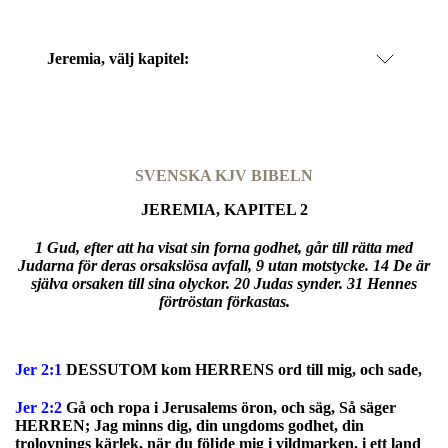
Jeremia
, välj kapitel:
SVENSKA KJV BIBELN
JEREMIA, KAPITEL 2
1 Gud, efter att ha visat sin forna godhet, går till rätta med
Judarna för deras orsakslösa avfall, 9 utan motstycke. 14 De är
själva orsaken till sina olyckor. 20 Judas synder. 31 Hennes
förtröstan förkastas.
Jer 2:1
DESSUTOM kom HERRENS ord till mig, och sade,
Jer 2:2
Gå och ropa i Jerusalems öron, och säg, Så säger
HERREN; Jag minns dig, din ungdoms godhet, din
trolovnings kärlek, när du följde mig i vildmarken, i ett land