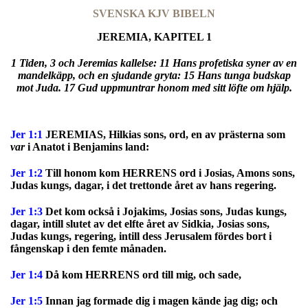
SVENSKA KJV BIBELN
JEREMIA, KAPITEL 1
1 Tiden, 3 och Jeremias kallelse: 11 Hans profetiska syner av en
mandelkäpp, och en sjudande gryta: 15 Hans tunga budskap
mot Juda. 17 Gud uppmuntrar honom med sitt löfte om hjälp.
Jer 1:1
JEREMIAS, Hilkias sons, ord, en av prästerna som
var
i Anatot i Benjamins land:
Jer 1:2
Till honom kom HERRENS ord i Josias, Amons sons,
Judas kungs, dagar, i det trettonde året av hans regering.
Jer 1:3
Det kom också i Jojakims, Josias sons, Judas kungs,
dagar, intill slutet av det elfte året av Sidkia, Josias sons,
Judas kungs, regering, intill dess Jerusalem fördes bort i
fångenskap i den femte månaden.
Jer 1:4
Då kom HERRENS ord till mig, och sade,
Jer 1:5
Innan jag formade dig i magen kände jag dig; och