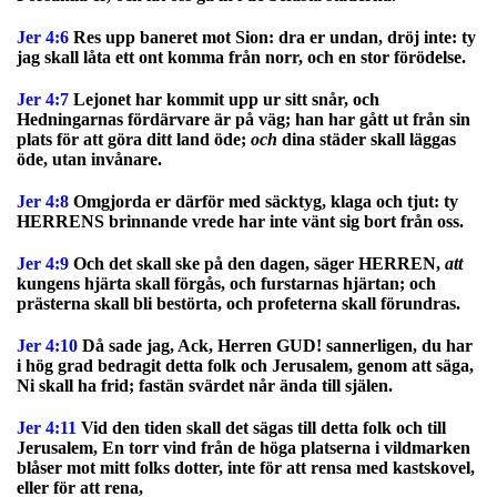
Jer 4:6
Res upp baneret mot Sion: dra er undan, dröj inte: ty
jag skall låta ett ont komma från norr, och en stor förödelse.
Jer 4:7
Lejonet har kommit upp ur sitt snår, och
Hedningarnas fördärvare är på väg; han har gått ut från sin
plats för att göra ditt land öde;
och
dina städer skall läggas
öde, utan invånare.
Jer 4:8
Omgjorda er därför med säcktyg, klaga och tjut: ty
HERRENS brinnande vrede har inte vänt sig bort från oss.
Jer 4:9
Och det skall ske på den dagen, säger HERREN,
att
kungens hjärta skall förgås, och furstarnas hjärtan; och
prästerna skall bli bestörta, och profeterna skall förundras.
Jer 4:10
Då sade jag, Ack, Herren GUD! sannerligen, du har
i hög grad bedragit detta folk och Jerusalem, genom att säga,
Ni skall ha frid; fastän svärdet når ända till själen.
Jer 4:11
Vid den tiden skall det sägas till detta folk och till
Jerusalem, En torr vind från de höga platserna i vildmarken
blåser mot mitt folks dotter, inte för att rensa med kastskovel,
eller för att rena,