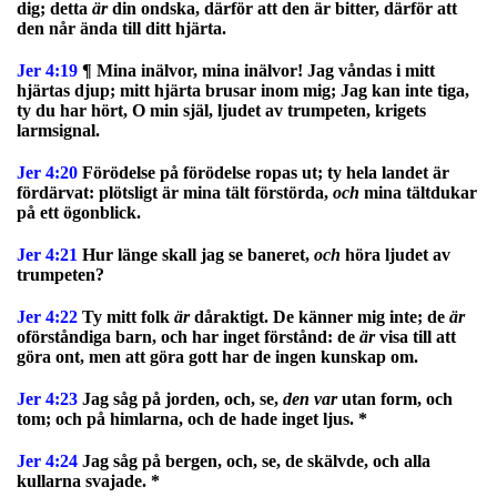
dig; detta
är
din ondska, därför att den är bitter, därför att
den når ända till ditt hjärta.
Jer 4:19
¶ Mina inälvor, mina inälvor! Jag våndas i mitt
hjärtas djup; mitt hjärta brusar inom mig; Jag kan inte tiga,
ty du har hört, O min själ, ljudet av trumpeten, krigets
larmsignal.
Jer 4:20
Förödelse på förödelse ropas ut; ty hela landet är
fördärvat: plötsligt är mina tält förstörda,
och
mina tältdukar
på ett ögonblick.
Jer 4:21
Hur länge skall jag se baneret,
och
höra ljudet av
trumpeten?
Jer 4:22
Ty mitt folk
är
dåraktigt. De känner mig inte; de
är
oförståndiga barn, och har inget förstånd: de
är
visa till att
göra ont, men att göra gott har de ingen kunskap om.
Jer 4:23
Jag såg på jorden, och, se,
den var
utan form, och
tom; och på himlarna, och de hade inget ljus. *
Jer 4:24
Jag såg på bergen, och, se, de skälvde, och alla
kullarna svajade. *