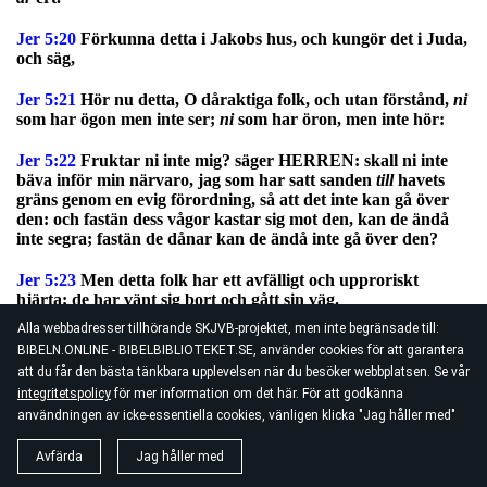
Jer 5:20
Förkunna detta i Jakobs hus, och kungör det i Juda,
och säg,
Jer 5:21
Hör nu detta, O dåraktiga folk, och utan förstånd,
ni
som har ögon men inte ser;
ni
som har öron, men inte hör:
Jer 5:22
Fruktar ni inte mig? säger HERREN: skall ni inte
bäva inför min närvaro, jag som har satt sanden
till
havets
gräns genom en evig förordning, så att det inte kan gå över
den: och fastän dess vågor kastar sig mot den, kan de ändå
inte segra; fastän de dånar kan de ändå inte gå över den?
Jer 5:23
Men detta folk har ett avfälligt och upproriskt
hjärta; de har vänt sig bort och gått sin väg.
Alla webbadresser tillhörande SKJVB-projektet, men inte begränsade till:
Jer 5:24
Inte heller säger de i sina hjärtan, Låt oss nu frukta
BIBELN.ONLINE - BIBELBIBLIOTEKET.SE, använder cookies för att garantera
HERREN vår Gud, som ger regn, både det förra och det
att du får den bästa tänkbara upplevelsen när du besöker webbplatsen. Se vår
senare, i dess tid: han bevarar åt oss de bestämda veckorna
integritetspolicy
för mer information om det här. För att godkänna
för skörden.
användningen av icke-essentiella cookies, vänligen klicka "Jag håller med"
Jer 5:25
¶ Era missgärningar har vänt bort dessa
ting
, och
Avfärda
Jag håller med
era synder har hållit goda
ting
tillbaka från er.