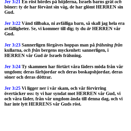
Jer 3:21
En röst hördes på höjderna, Israels barns gråt
och
böner: ty de har förvänt sin väg, de har glömt HERREN sin
Gud.
Jer 3:22
Vänd tillbaka, ni avfälliga barn, så skall jag hela era
avfälligheter. Se, vi kommer till dig; ty du
är
HERREN vår
Gud.
Jer 3:23
Sannerligen förgäves hoppas man på
frälsning från
kullarna,
och från
bergens myckenhet: sannerligen, i
HERREN vår Gud
är
Israels frälsning.
Jer 3:24
Ty skammen har förtärt våra fäders möda från vår
ungdom; deras fårhjordar och deras boskapshjordar, deras
söner och deras döttrar.
Jer 3:25
Vi ligger ner i vår skam, och vår förvirring
övertäcker oss: ty vi har syndat mot HERREN vår Gud, vi
och våra fäder, från vår ungdom ända till denna dag, och vi
har inte lytt HERRENS vår Guds röst.