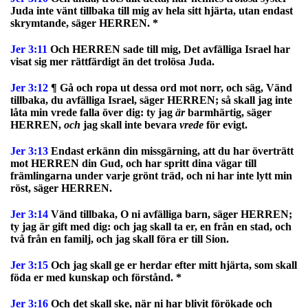
Juda inte vänt tillbaka till mig av hela sitt hjärta, utan endast
skrymtande, säger HERREN. *
Jer 3:11
Och HERREN sade till mig, Det avfälliga Israel har
visat sig mer rättfärdigt än det trolösa Juda.
Jer 3:12
¶ Gå och ropa ut dessa ord mot norr, och säg, Vänd
tillbaka, du avfälliga Israel, säger HERREN; så skall jag inte
låta min vrede falla över dig: ty jag
är
barmhärtig, säger
HERREN,
och
jag skall inte bevara
vrede
för evigt.
Jer 3:13
Endast erkänn din missgärning, att du har överträtt
mot HERREN din Gud, och har spritt dina vägar till
främlingarna under varje grönt träd, och ni har inte lytt min
röst, säger HERREN.
Jer 3:14
Vänd tillbaka, O ni avfälliga barn, säger HERREN;
ty jag är gift med dig: och jag skall ta er, en från en stad, och
två från en familj, och jag skall föra er till Sion.
Jer 3:15
Och jag skall ge er herdar efter mitt hjärta, som skall
föda er med kunskap och förstånd. *
Jer 3:16
Och det skall ske, när ni har blivit förökade och