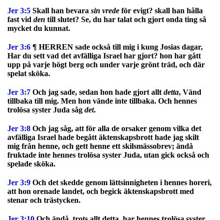
Jer 3:5
Skall han bevara
sin vrede
för evigt? skall han hålla
fast vid
den
till slutet? Se, du har talat och gjort onda ting så
mycket du kunnat.
Jer 3:6
¶ HERREN sade också till mig i kung Josias dagar,
Har du sett vad det avfälliga Israel har gjort? hon har gått
upp på varje högt berg och under varje grönt träd, och där
spelat sköka.
Jer 3:7
Och jag sade, sedan hon hade gjort allt
detta
, Vänd
tillbaka till mig. Men hon vände inte tillbaka. Och hennes
trolösa syster Juda såg
det
.
Jer 3:8
Och jag såg, att för alla de orsaker genom vilka det
avfälliga Israel hade begått äktenskapsbrott hade jag skilt
mig från henne, och gett henne ett skilsmässobrev; ändå
fruktade inte hennes trolösa syster Juda, utan gick också och
spelade sköka.
Jer 3:9
Och det skedde genom lättsinnigheten i hennes horeri,
att hon orenade landet, och begick äktenskapsbrott med
stenar och trästycken.
Jer 3:10
Och ändå, trots allt detta, har hennes trolösa syster