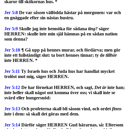
skaror till skökornas hus. *
Jer 5:8
De var
såsom
välfödda hästar på morgonen: var och
en gnäggade efter sin nästas hustru.
Jer 5:9
Skulle jag inte hemsöka för sådana
ting?
säger
HERREN: skulle inte min själ hämnas på en sådan nation
som denna?
Jer 5:10
¶ Gå upp på hennes murar, och fördärva; men gör
inte ett fullständigt slut: ta bort hennes tinnar; ty de
tillhör
inte HERREN. *
Jer 5:11
Ty Israels hus och Juda hus har handlat mycket
trolöst mot mig, säger HERREN.
Jer 5:12
De har förnekat HERREN, och sagt,
Det är
inte han;
inte heller skall något ont komma över oss; vi skall inte se
svärd eller hungersnöd:
Jer 5:13
Och profeterna skall bli såsom vind, och ordet
finns
inte i dem: så skall det göras med dem.
Jer 5:14
Därför säger HERREN Gud härarnas, så: Eftersom