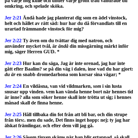
på varje hög kulle och under varje grönt träd vandrade du
omkring, och spelade sköka.
Jer 2:21
Ändå hade jag planterat dig som en ädel vinstock,
helt och hållet av rätt säd: hur har du då förvandlats till en
urartad främmande vinstock för mig?
Jer 2:22
Ty även om du tvättar dig med natron, och
använder mycket tvål, är
ändå
din missgärning märkt inför
mig, säger Herren GUD. *
Jer 2:23
Hur kan du säga, Jag är inte orenad, jag har inte
gått efter Baalim? se på din väg i dalen, inse vad du har gjort:
du är
en snabb dromedarhona som korsar sina vägar; *
Jer 2:24
En vildåsna, van vid vildmarken,
som
i sin lusta
snusar upp vinden. vem kan vända henne bort när hennes tid
är inne? alla som söker henne skall inte trötta ut sig; i hennes
månad skall de finna henne.
Jer 2:25
Håll tillbaka din fot från att bli bar, och din strupe
från törs:. men du sade, Det finns inget hopp: nej; ty jag har
älskat främlingar, och efter dem vill jag gå.
Jer 2:26
Såsom tjuven skäms när han blir ertappad, så skall