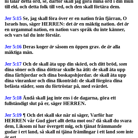
ni talar detta ord, se, därför skall jag göra mina ord i din mun
till eld, och detta folk till ved, och den skall förtära dem.
Jer 5:15
Se, jag skall föra över er en nation från fjärran, O
Israels hus, säger HERREN: det
är
en mäktig nation. det
är
en urgammal nation, en nation vars språk du inte känner,
och vars tal du inte förstår.
Jer 5:16
Deras koger
är
såsom en öppen grav. de
är
alla
mäktiga män.
Jer 5:17
Och de skall äta upp din skörd, och ditt bröd,
som
dina söner och dina döttrar skulle ha ätit: de skall äta upp
dina fårhjordar och dina boskapshjordar. de skall äta upp
dina vinrankor och dina fikonträd: de skall förgöra dina
befästa städer, som du förtröstar på, med svärdet.
Jer 5:18
Ändå skall jag inte ens i de dagarna, göra ett
fullständigt slut på er, säger HERREN.
Jer 5:19
¶ Och det skall ske när ni säger, Varför har
HERREN vår Gud gjort allt detta mot oss? då skall du svara
dem, Liksom ni har övergett mig, och tjänat främmande
gudar i ert land, så skall ni tjäna främlingar i ett land
som
inte
är
ert.