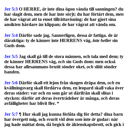
Jer 5:3
O HERRE,
är
inte dina ögon vända till sanningen? du
har slagit dem, men de har inte sörjt; du har förtärt dem,
men
de har vägrat att ta emot tillrättavisning: de har gjort sina
ansikten hårdare än klippan; de har vägrat att vända om.
Jer 5:4
Därför sade jag, Sannerligen, dessa
är
fattiga. de är
dåraktiga: ty de känner inte HERRENS väg,
inte heller
sin
Guds dom.
Jer 5:5
Jag skall gå till de stora männen, och tala med dem; ty
de känner HERRENS väg,
och
sin Guds dom: men också
dessa har allesammans brutit sönder oket,
och
slitit sönder
banden.
Jer 5:6
Därför skall ett lejon från skogen dräpa dem,
och
en
kvällningsvarg skall fördärva dem, en leopard skall vaka över
deras städer: var och en som går ut därifrån skall slitas i
stycken: därför att deras överträdelser är många,
och
deras
avfälligheter har blivit fler. *
Jer 5:7
¶ Hur skall jag kunna förlåta dig för detta? dina barn
har övergett mig, och svurit vid
dem som
inte
är
gudar: när
jag hade mättat dem, då begick de äktenskapsbrott, och gick i