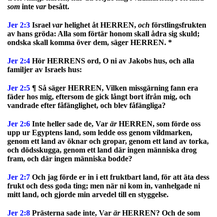
som
inte
var
besått.
Jer 2:3
Israel
var
helighet åt HERREN,
och
förstlingsfrukten
av hans gröda: Alla som förtär honom skall ådra sig skuld;
ondska skall komma över dem, säger HERREN. *
Jer 2:4
Hör HERRENS ord, O ni av Jakobs hus, och alla
familjer av Israels hus:
Jer 2:5
¶ Så säger HERREN, Vilken missgärning fann era
fäder hos mig, eftersom de gick långt bort ifrån mig, och
vandrade efter fåfänglighet, och blev fåfängliga?
Jer 2:6
Inte heller sade de, Var
är
HERREN, som förde oss
upp ur Egyptens land, som ledde oss genom vildmarken,
genom ett land av öknar och gropar, genom ett land av torka,
och dödsskugga, genom ett land där ingen människa drog
fram, och där ingen människa bodde?
Jer 2:7
Och jag förde er in i ett fruktbart land, för att äta dess
frukt och dess goda ting; men när ni kom in, vanhelgade ni
mitt land, och gjorde min arvedel till en styggelse.
Jer 2:8
Prästerna sade inte, Var
är
HERREN? Och de som