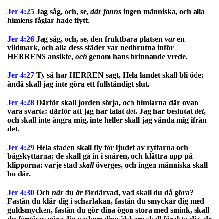
Jer 4:25
Jag såg, och, se,
där fanns
ingen människa, och alla
himlens fåglar hade flytt.
Jer 4:26
Jag såg, och, se, den fruktbara platsen
var
en
vildmark, och alla dess städer var nedbrutna inför
HERRENS ansikte,
och
genom hans brinnande vrede.
Jer 4:27
Ty så har HERREN sagt, Hela landet skall bli öde;
ändå skall jag inte göra ett fullständigt slut.
Jer 4:28
Därför skall jorden sörja, och himlarna där ovan
vara svarta: därför att jag har talat
det
. Jag har beslutat
det
,
och skall inte ångra mig, inte heller skall jag vända mig ifrån
det.
Jer 4:29
Hela staden skall fly för ljudet av ryttarna och
bågskyttarna; de skall gå in i snåren, och klättra upp på
klipporna: varje stad
skall
överges, och ingen människa skall
bo där.
Jer 4:30
Och
när
du
är
fördärvad, vad skall du då göra?
Fastän du klär dig i scharlakan, fastän du smyckar dig med
guldsmycken, fastän du gör dina ögon stora med smink, skall
du förgäves göra dig vacker;
dina
älskare skall förakta dig, de