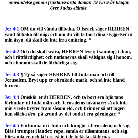
omvändelse genom fruktansvärda domar. 19 En svår klagan
över Judas elände.
Jer 4:1
OM du vill vända tillbaka, O Israel, säger HERREN,
vänd tillbaka till mig: och om du vill ta bort dina styggelser ur
min åsyn, då skall du inte irra omkring. *
Jer 4:2
Och du skall svära, HERREN lever, i sanning, i dom,
och i rättfärdighet; och nationerna skall välsigna sig i honom,
och i honom skall de förhärliga sig.
Jer 4:3
¶ Ty så säger HERREN till Juda män och till
Jerusalem, Bryt upp er obrukade mark, och så inte bland
törnen.
Jer 4:4
Omskär er åt HERREN, och ta bort era hjärtans
förhudar, ni Juda män och Jerusalems invånare: så att inte
min vrede bryter fram såsom eld, och brinner så att ingen
kan släcka
den,
på grund av det onda i era gärningar. *
Jer 4:5
Förkunna ni i Juda och kungör i Jerusalem; och säg,
Blås i trumpet i landet: ropa, samla er tillsammans, och säg,
Församla er, och låt oss gå in i de befästa städerna.