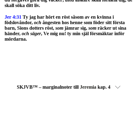
skall söka ditt liv.
Jer 4:31
Ty jag har hört en röst såsom av en kvinna i
födslovåndor,
och
ångesten hos henne som föder sitt första
barn, Sions dotters röst,
som
jämrar sig,
som
räcker ut sina
händer,
och säger
, Ve mig nu! ty min själ försmäktar inför
mördarna.
SKJVB™ – marginalnoter till
Jeremia
kap. 4