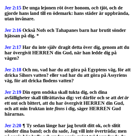
Jer 2:15
De unga lejonen röt över honom,
och
tjöt, och de
gjorde hans land till en ödemark: hans städer är uppbrända,
utan invånare.
Jer 2:16
Också Nofs och Tahapanes barn har brutit sönder
hjässan på dig. *
Jer 2:17
Har du inte själv dragit detta över dig, genom att du
har övergivit HERREN din Gud, när han ledde dig på
vägen?
Jer 2:18
Och nu, vad har du att göra på Egyptens väg, för att
dricka Sihors vatten? eller vad har du att göra på Assyriens
väg, för att dricka flodens vatten?
Jer 2:19
Din egen ondska skall tukta dig, och dina
avfälligheter skall tillrättavisa dig: vet därför och se att
det är
ett ont och bittert, att du har övergivit HERREN din Gud,
och att min fruktan inte
finns
i dig, säger HERREN Gud
härarnas.
Jer 2:20
¶ Ty sedan länge har jag brutit ditt ok,
och
slitit
sönder dina band; och du sade, Jag vill inte överträda; men