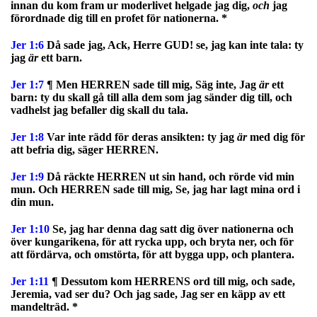
innan du kom fram ur moderlivet helgade jag dig,
och
jag
förordnade dig till en profet för nationerna. *
Jer 1:6
Då sade jag, Ack, Herre GUD! se, jag kan inte tala: ty
jag
är
ett barn.
Jer 1:7
¶ Men HERREN sade till mig, Säg inte, Jag
är
ett
barn: ty du skall gå till alla dem som jag sänder dig till, och
vadhelst jag befaller dig skall du tala.
Jer 1:8
Var inte rädd för deras ansikten: ty jag
är
med dig för
att befria dig, säger HERREN.
Jer 1:9
Då räckte HERREN ut sin hand, och rörde vid min
mun. Och HERREN sade till mig, Se, jag har lagt mina ord i
din mun.
Jer 1:10
Se, jag har denna dag satt dig över nationerna och
över kungarikena, för att rycka upp, och bryta ner, och för
att fördärva, och omstörta, för att bygga upp, och plantera.
Jer 1:11
¶ Dessutom kom HERRENS ord till mig, och sade,
Jeremia, vad ser du? Och jag sade, Jag ser en käpp av ett
mandelträd. *