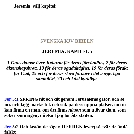
Jeremia
, välj kapitel:
SVENSKA KJV BIBELN
JEREMIA, KAPITEL 5
1 Guds domar över Judarna för deras förvändhet, 7 för deras
äktenskapsbrott, 10 för deras ogudaktighet, 19 för deras förakt
för Gud, 25 och för deras stora fördärv i det borgerliga
samhället, 30 och i det kyrkliga.
Jer 5:1
SPRING hit och dit genom Jerusalems gator, och se
nu, och lägg märke till, och sök på dess öppna platser, om ni
kan finna en man, om det finns
någon
som utövar dom, som
söker sanningen; då skall jag förlåta staden.
Jer 5:2
Och fastän de säger, HERREN lever; så svär de ändå
falskt.