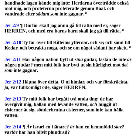
handhade lagen kände mig inte: Herdarna överträdde också
mot mig, och profeterna profeterade genom Baal, och
vandrade efter
sådant som
inte gagnar. *
Jer 2:9
¶ Därför skall jag ännu gå till rätta med er, säger
HERREN, och med era barns barn skall jag gå till rätta. *
Jer 2:10
Ty far över till Kitteims ytteröar, och se; och sänd till
Kedar, och betrakta noga, och se om något sådant har skett. *
Jer 2:11
Har någon nation bytt ut
sina
gudar, fastän de inte
är
några gudar? men mitt folk har bytt ut sin härlighet mot
det
som
inte gagnar.
Jer 2:12
Häpna över detta, O ni himlar, och var förskräckta,
ja
, var fullkomligt öde, säger HERREN.
Jer 2:13
Ty mitt folk har begått två onda ting; de har
övergivit mig, källan med levande vatten,
och
huggit ut
cisterner åt sig, sönderbrutna cisterner, som inte kan hålla
vatten.
Jer 2:14
¶
Är
Israel en tjänare?
är
han en hemmfödd
slav?
varför har han blivit plundrad?