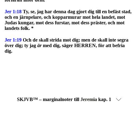
Jer 1:18
Ty, se, jag har denna dag gjort dig till en befäst stad,
och en järnpelare, och kopparmurar mot hela landet, mot
Judas kungar, mot dess furstar, mot dess präster, och mot
landets folk. *
Jer 1:19
Och de skall strida mot dig; men de skall inte segra
över dig; ty jag
är
med dig, säger HERREN, för att befria
dig.
SKJVB™ – marginalnoter till
Jeremia
kap. 1