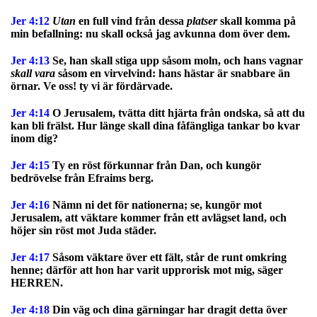
Jer 4:12
Utan
en full vind från dessa
platser
skall komma på
min befallning: nu skall också jag avkunna dom över dem.
Jer 4:13
Se, han skall stiga upp såsom moln, och hans vagnar
skall vara
såsom en virvelvind: hans hästar är snabbare än
örnar. Ve oss! ty vi är fördärvade.
Jer 4:14
O Jerusalem, tvätta ditt hjärta från ondska, så att du
kan bli frälst. Hur länge skall dina fåfängliga tankar bo kvar
inom dig?
Jer 4:15
Ty en röst förkunnar från Dan, och kungör
bedrövelse från Efraims berg.
Jer 4:16
Nämn ni det för nationerna; se, kungör mot
Jerusalem, att väktare kommer från ett avlägset land, och
höjer sin röst mot Juda städer.
Jer 4:17
Såsom väktare över ett fält, står de runt omkring
henne; därför att hon har varit upprorisk mot mig, säger
HERREN.
Jer 4:18
Din väg och dina gärningar har dragit detta över