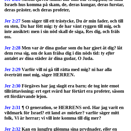
Israels hus komma på skam, de, deras kungar, deras furstar,
deras präster, och deras profeter,
Jer 2:27
Som säger till ett trästycke, Du
är
min fader, och till
en sten, Du har fött mig: ty de har vänt ryggen till mig, och
inte ansiktet: men i sin nöd skall de säga, Res dig, och fräls
oss.
Jer 2:28
Men var
är
dina gudar som du har gjort åt dig? låt
dem resa sig, om de kan frälsa dig i din nöds tid: ty
efter
antalet av dina städer är dina gudar, O Juda.
Jer 2:29
Varför vill ni gå till rätta med mig? ni har alla
överträtt mot mig, säger HERREN.
Jer 2:30
Förgäves har jag slagit era barn; de tog inte emot
tillrättavisning: ert eget svärd har förtärt era profeter, såsom
ett fördärvande lejon.
Jer 2:31
¶ O generation, se HERRENS ord. Har jag varit en
vildmark för Israel? ett land av mörker? varför säger mitt
folk, Vi är herrar; vi vill inte komma till dig mer?
Jer 2:32
Kan en jungfru glömma sina prydnader,
eller
en