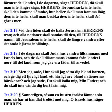
förmerade i landet, i de dagarna, säger HERREN, då skall
man inte längre säga, HERRENS förbundsark: inte heller
skall den komma i åtanke, inte heller skall man komma ihåg
den; inte heller skall man besöka
den;
inte heller skall
det
göras mer.
Jer 3:17
Vid den tiden skall de kalla Jerusalem HERRENS
tron; och alla nationer skall samlas till den, till HERRENS
namn, till Jerusalem: inte heller skall de längre vandra efter
sitt onda hjärtas inbillning.
Jer 3:18
I de dagarna skall Juda hus vandra tillsammans med
Israels hus, och de skall tillsammans komma från landet i
norr till det land, som jag gav era fäder till arvedel.
Jer 3:19
Men jag sade, Hur skall jag sätta dig bland barnen,
och ge dig ett ljuvligt land, ett härligt arv bland nationernas
härskaror? och jag sade, Du skall kalla mig, Min Fader; och
du skall inte vända dig bort från mig.
Jer 3:20
¶ Sannerligen,
såsom
en hustru trolöst lämnar sin
man, så har ni handlat trolöst mot mig, O Israels hus, säger
HERREN.