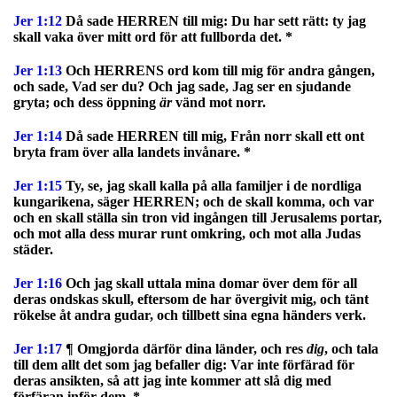
Jer 1:12
Då sade HERREN till mig: Du har sett rätt: ty jag
skall vaka över mitt ord för att fullborda det. *
Jer 1:13
Och HERRENS ord kom till mig för andra gången,
och sade, Vad ser du? Och jag sade, Jag ser en sjudande
gryta; och dess öppning
är
vänd mot norr.
Jer 1:14
Då sade HERREN till mig, Från norr skall ett ont
bryta fram över alla landets invånare. *
Jer 1:15
Ty, se, jag skall kalla på alla familjer i de nordliga
kungarikena, säger HERREN; och de skall komma, och var
och en skall ställa sin tron vid ingången till Jerusalems portar,
och mot alla dess murar runt omkring, och mot alla Judas
städer.
Jer 1:16
Och jag skall uttala mina domar över dem för all
deras ondskas skull, eftersom de har övergivit mig, och tänt
rökelse åt andra gudar, och tillbett sina egna händers verk.
Jer 1:17
¶ Omgjorda därför dina länder, och res
dig
, och tala
till dem allt det som jag befaller dig: Var inte förfärad för
deras ansikten, så att jag inte kommer att slå dig med
förfäran inför dem. *