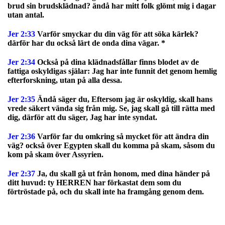
brud sin brudsklädnad? ändå har mitt folk glömt mig i dagar
utan antal.
Jer 2:33
Varför smyckar du din väg för att söka kärlek?
därför har du också lärt de onda dina vägar. *
Jer 2:34
Också på dina klädnadsfållar finns blodet av de
fattiga oskyldigas själar: Jag har inte funnit det genom hemlig
efterforskning, utan på alla dessa.
Jer 2:35
Ändå säger du, Eftersom jag är oskyldig, skall hans
vrede säkert vända sig från mig. Se, jag skall gå till rätta med
dig, därför att du säger, Jag har inte syndat.
Jer 2:36
Varför far du omkring så mycket för att ändra din
väg? också över Egypten skall du komma på skam, såsom du
kom på skam över Assyrien.
Jer 2:37
Ja, du skall gå ut från honom, med dina händer på
ditt huvud: ty HERREN har förkastat dem som du
förtröstade på, och du skall inte ha framgång genom dem.