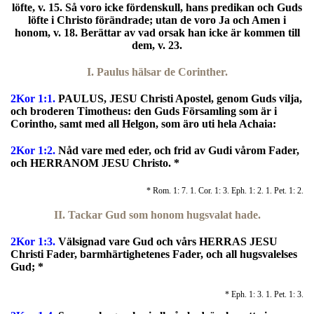
löfte, v. 15. Så voro icke fördenskull, hans predikan och Guds
löfte i Christo förändrade; utan de voro Ja och Amen i
honom, v. 18. Berättar av vad orsak han icke är kommen till
dem, v. 23.
I. Paulus hälsar de Corinther.
2Kor 1:1.
PAULUS, JESU Christi Apostel, genom Guds vilja,
och broderen Timotheus: den Guds Församling som är i
Corintho, samt med all Helgon, som äro uti hela Achaia:
2Kor 1:2.
Nåd vare med eder, och frid av Gudi vårom Fader,
och HERRANOM JESU Christo. *
* Rom. 1: 7. 1. Cor. 1: 3. Eph. 1: 2. 1. Pet. 1: 2.
II. Tackar Gud som honom hugsvalat hade.
2Kor 1:3.
V
älsignad vare Gud och vårs HERRAS JESU
Christi Fader, barmhärtighetenes Fader, och all hugsvalelses
Gud; *
* Eph. 1: 3. 1. Pet. 1: 3.