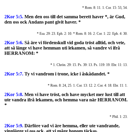
* Rom. 8: 11. 1. Cor. 15: 53, 54.
2Kor 5:5.
Men den oss till det samma berett haver *, är Gud,
den oss ock Andans pant givit haver. *
* Esa. 29: 23. Eph. 2: 10. * Rom. 8: 16. 2. Cor. 1: 22. Eph. 4: 30.
2Kor 5:6.
Så äre vi fördenskull vid goda tröst alltid, och vete,
att så länge vi have hemman uti lekamen, så vandre vi ifrå
HERRANOM: *
* 1. Chrön. 29: 15. Ps. 39: 13. Ps. 119: 19. Ebr. 11: 13.
2Kor 5:7.
Ty vi vandrom i trone, icke i åskådandet. *
* Rom. 8: 24, 25. 1. Cor. 13: 12. 2. Cor. 4: 18. Ebr. 11: 1.
2Kor 5:8.
Men vi have tröst, och have mycket mer lust till att
ute vandra ifrå lekamen, och hemma vara när HERRANOM.
*
* Phil. 1: 23.
2Kor 5:9.
Därföre vad vi äre hemma, eller ute vandrande,
vinnlägge vi oss ock, att vi måge honom täckas.