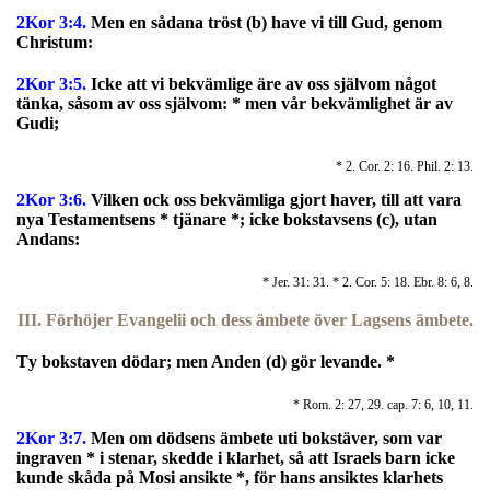
2Kor 3:4.
M
en en sådana tröst (b) have vi till Gud, genom
Christum:
2Kor 3:5.
Icke att vi bekvämlige äre av oss självom något
tänka, såsom av oss självom: * men vår bekvämlighet är av
Gudi;
* 2. Cor. 2: 16. Phil. 2: 13.
2Kor 3:6.
Vilken ock oss bekvämliga gjort haver, till att vara
nya Testamentsens * tjänare *; icke bokstavsens (c), utan
Andans:
* Jer. 31: 31. * 2. Cor. 5: 18. Ebr. 8: 6, 8.
III. Förhöjer Evangelii och dess ämbete över Lagsens ämbete.
T
y bokstaven dödar; men Anden (d) gör levande. *
* Rom. 2: 27, 29. cap. 7: 6, 10, 11.
2Kor 3:7.
Men om dödsens ämbete uti bokstäver, som var
ingraven * i stenar, skedde i klarhet, så att Israels barn icke
kunde skåda på Mosi ansikte *, för hans ansiktes klarhets