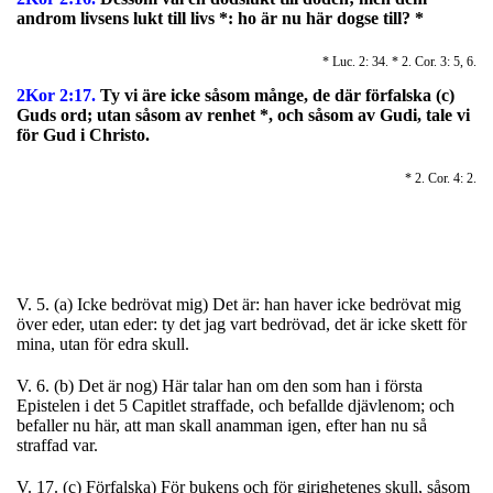
androm livsens lukt till livs *: ho är nu här dogse till? *
* Luc. 2: 34. * 2. Cor. 3: 5, 6.
2Kor 2:17.
Ty vi äre icke såsom månge, de där förfalska (c)
Guds ord; utan såsom av renhet *, och såsom av Gudi, tale vi
för Gud i Christo.
* 2. Cor. 4: 2.
V. 5. (a) Icke bedrövat mig) Det är: han haver icke bedrövat mig
över eder, utan eder: ty det jag vart bedrövad, det är icke skett för
mina, utan för edra skull.
V. 6. (b) Det är nog) Här talar han om den som han i första
Epistelen i det 5 Capitlet straffade, och befallde djävlenom; och
befaller nu här, att man skall anamman igen, efter han nu så
straffad var.
V. 17. (c) Förfalska) För bukens och för girighetenes skull, såsom