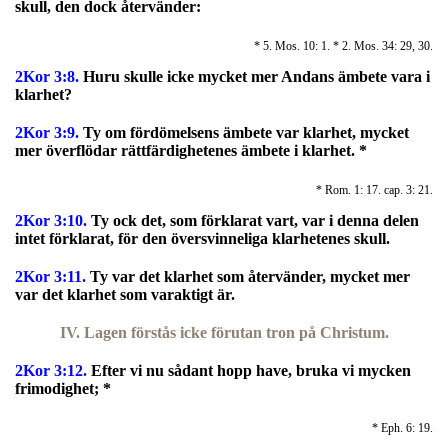
skull, den dock återvänder:
* 5. Mos. 10: 1. * 2. Mos. 34: 29, 30.
2Kor 3:8.
Huru skulle icke mycket mer Andans ämbete vara i
klarhet?
2Kor 3:9.
Ty om fördömelsens ämbete var klarhet, mycket
mer överflödar rättfärdighetenes ämbete i klarhet. *
* Rom. 1: 17. cap. 3: 21.
2Kor 3:10.
Ty ock det, som förklarat vart, var i denna delen
intet förklarat, för den översvinneliga klarhetenes skull.
2Kor 3:11.
Ty var det klarhet som återvänder, mycket mer
var det klarhet som varaktigt är.
IV. Lagen förstås icke förutan tron på Christum.
2Kor 3:12.
E
fter vi nu sådant hopp have, bruka vi mycken
frimodighet; *
* Eph. 6: 19.