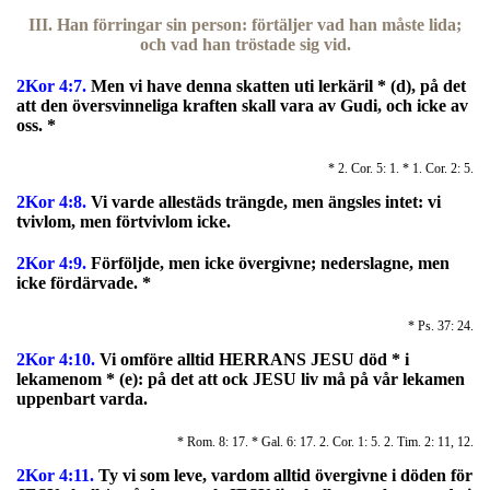
III. Han förringar sin person: förtäljer vad han måste lida;
och vad han tröstade sig vid.
2Kor 4:7.
M
en vi have denna skatten uti lerkäril * (d), på det
att den översvinneliga kraften skall vara av Gudi, och icke av
oss. *
* 2. Cor. 5: 1. * 1. Cor. 2: 5.
2Kor 4:8.
Vi varde allestäds trängde, men ängsles intet: vi
tvivlom, men förtvivlom icke.
2Kor 4:9.
Förföljde, men icke övergivne; nederslagne, men
icke fördärvade. *
* Ps. 37: 24.
2Kor 4:10.
Vi omföre alltid HERRANS JESU död * i
lekamenom * (e): på det att ock JESU liv må på vår lekamen
uppenbart varda.
* Rom. 8: 17. * Gal. 6: 17. 2. Cor. 1: 5. 2. Tim. 2: 11, 12.
2Kor 4:11.
Ty vi som leve, vardom alltid övergivne i döden för