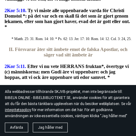
2Kor 5:10.
Ty vi måste alle uppenbarade varda för Christi
Domstol *: på det var och en skall få det som är gjort genom
lekamen, efter som han gjort haver, evad det är gott eller ont.
*
* Matth. 25: 31. Rom. 14: 10. * Ps. 62: 13. Jer. 17: 10. Rom. 14: 12. Col. 3: 24, 25.
II. Försvarar åter sitt ämbete emot de falska Apostlar, och
säger vad sitt ämbete är
2Kor 5:11.
E
fter vi nu vete HERRANS fruktan*, övertyge vi
(c) människorna; men Gudi äre vi uppenbare: och jag
hoppas, att vi ock äre uppenbare uti edor samvet. *
* Job. 31: 23. Jud. Ep. v. 23. * 2. Cor. 4: 2.
Alla webbadresser tillhörande SKJVB-projektet, men inte begränsade till:
BIBELN.ONLINE - BIBELBIBLIOTEKET.SE, använder cookies för att garantera
2Kor 5:12.
Ty vi prise oss icke åter för eder; men vi give eder
tillfälle till att berömma eder av oss *: på det I något hava
att du får den bästa tänkbara upplevelsen när du besöker webbplatsen. Se vår
skolen emot dem (d), som sig efter anseendet, och icke efter
integritetspolicy
för mer information om det här. För att godkänna
hjärtat berömma. *
användningen av icke-essentiella cookies, vänligen klicka "Jag håller med"
* 2. Cor. 1: 14. cap. 3: 1. cap. 10: 8. * cap. 11: 12.
Avfärda
Jag håller med