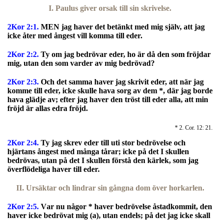
I. Paulus giver orsak till sin skrivelse.
2Kor 2:1.
MEN jag haver det betänkt med mig själv, att jag
icke åter med ångest vill komma till eder.
2Kor 2:2.
Ty om jag bedrövar eder, ho är då den som fröjdar
mig, utan den som varder av mig bedrövad?
2Kor 2:3.
Och det samma haver jag skrivit eder, att när jag
komme till eder, icke skulle hava sorg av dem *, där jag borde
hava glädje av; efter jag haver den tröst till eder alla, att min
fröjd är allas edra fröjd.
* 2. Cor. 12: 21.
2Kor 2:4.
Ty jag skrev eder till uti stor bedrövelse och
hjärtans ångest med många tårar; icke på det I skullen
bedrövas, utan på det I skullen förstå den kärlek, som jag
överflödeliga haver till eder.
II. Ursäktar och lindrar sin gångna dom över horkarlen.
2Kor 2:5.
V
ar nu någor * haver bedrövelse åstadkommit, den
haver icke bedrövat mig (a), utan endels; på det jag icke skall