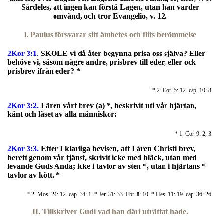
Särdeles, att ingen kan förstå Lagen, utan han varder
omvänd, och tror Evangelio, v. 12.
I. Paulus försvarar sitt ämbetes och flits berömmelse
2Kor 3:1.
SKOLE vi då åter begynna prisa oss själva? Eller
behöve vi, såsom någre andre, prisbrev till eder, eller ock
prisbrev ifrån eder? *
* 2. Cor. 5: 12. cap. 10: 8.
2Kor 3:2.
I ären vårt brev (a) *, beskrivit uti vår hjärtan,
känt och läset av alla människor:
* 1. Cor. 9: 2, 3.
2Kor 3:3.
Efter I klarliga bevisen, att I ären Christi brev,
berett genom vår tjänst, skrivit icke med bläck, utan med
levande Guds Anda; icke i tavlor av sten *, utan i hjärtans *
tavlor av kött. *
* 2. Mos. 24: 12. cap. 34: 1. * Jer. 31: 33. Ebr. 8: 10. * Hes. 11: 19. cap. 36: 26.
II. Tillskriver Gudi vad han däri uträttat hade.