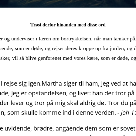
Trøst derfor hinanden med disse ord
 og underviser i læren om bortrykkelsen, når man tænker på, 
 troende, som er døde, og rejser deres kroppe op fra jorden, og
en sker, vil så blive genforenet med vores kære, som er døde, 
al rejse sig igen.Martha siger til ham, Jeg ved at h
de, Jeg er opstandelsen, og livet: han der tror på
r lever og tror på mig skal aldrig dø. Tror du på 
Søn, som skulle komme ind i denne verden.
-
Joh 1
være uvidende, brødre, angående dem som er sovet 